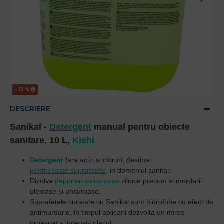
-13 %
DESCRIERE
Sanikal -
Detergent
manual pentru obiecte
sanitare, 10 L,
Kiehl
Detergent
fara acizi si cloruri, destinat
pentru toate suprafetele
, in domeniul sanitar.
Dizolva
depuneri calcaroase
zilnice precum si murdarii
uleioase si unsuroase.
Suprafetele curatate cu Sanikal sunt hidrofobe cu efect de
antimurdarie. in timpul aplicarii dezvolta un miros
proaspat si intensiv placut.