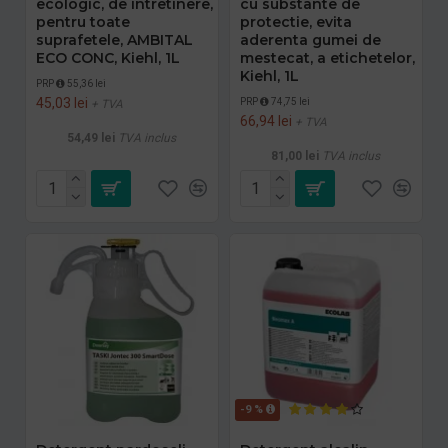
ecologic, de intretinere,
cu substante de
pentru toate
protectie, evita
suprafetele, AMBITAL
aderenta gumei de
ECO CONC, Kiehl, 1L
mestecat, a etichetelor,
Kiehl, 1L
PRP
55,36 lei
45,03 lei
PRP
74,75 lei
+ TVA
66,94 lei
+ TVA
54,49 lei
TVA inclus
81,00 lei
TVA inclus
-9 %