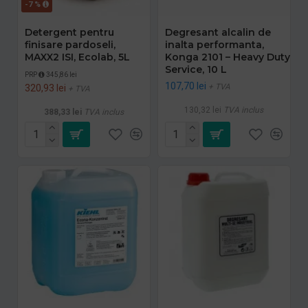
-7 %
Detergent pentru
Degresant alcalin de
finisare pardoseli,
inalta performanta,
MAXX2 ISI, Ecolab, 5L
Konga 2101 – Heavy Duty
Service, 10 L
PRP
345,86 lei
107,70 lei
+ TVA
320,93 lei
+ TVA
130,32 lei
TVA inclus
388,33 lei
TVA inclus