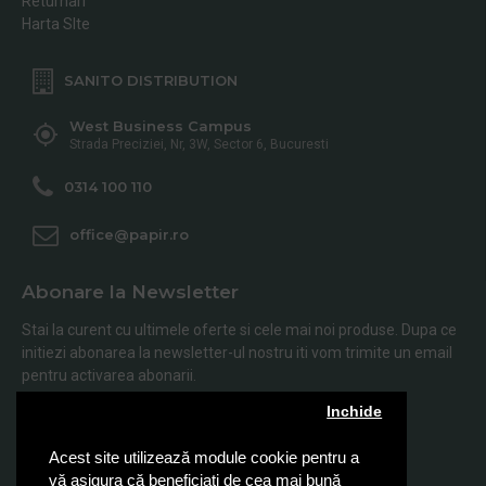
Returnari
Harta SIte
SANITO DISTRIBUTION
West Business Campus
Strada Preciziei, Nr, 3W, Sector 6, Bucuresti
0314 100 110
office@papir.ro
Abonare la Newsletter
Stai la curent cu ultimele oferte si cele mai noi produse. Dupa ce
initiezi abonarea la newsletter-ul nostru iti vom trimite un email
pentru activarea abonarii.
Inchide
Abonare
Acest site utilizează module cookie pentru a
Am citit şi sunt de acord cu
Politica de Confidentialitate
vă asigura că beneficiați de cea mai bună