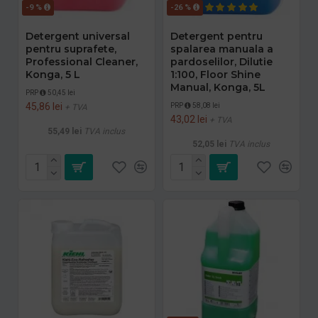
-9 %
-26 %
Detergent universal
Detergent pentru
pentru suprafete,
spalarea manuala a
Professional Cleaner,
pardoselilor, Dilutie
Konga, 5 L
1:100, Floor Shine
Manual, Konga, 5L
PRP
50,45 lei
45,86 lei
PRP
58,08 lei
+ TVA
43,02 lei
+ TVA
55,49 lei
TVA inclus
52,05 lei
TVA inclus