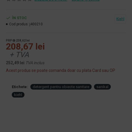
ÎN STOC
Kiehl
Cod produs:
j400210
PRP
238,62 lei
208,67 lei
+ TVA
252,49 lei
TVA inclus
Acest produs se poate comanda doar cu plata Card sau OP
Etichete:
detergent pentru obiecte sanitare
sanikal
kiehl