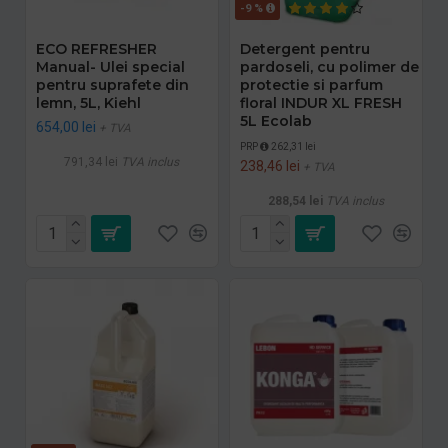
-9 %
ECO REFRESHER
Detergent pentru
Manual- Ulei special
pardoseli, cu polimer de
pentru suprafete din
protectie si parfum
lemn, 5L, Kiehl
floral INDUR XL FRESH
5L Ecolab
654,00 lei
+ TVA
PRP
262,31 lei
791,34 lei
TVA inclus
238,46 lei
+ TVA
288,54 lei
TVA inclus