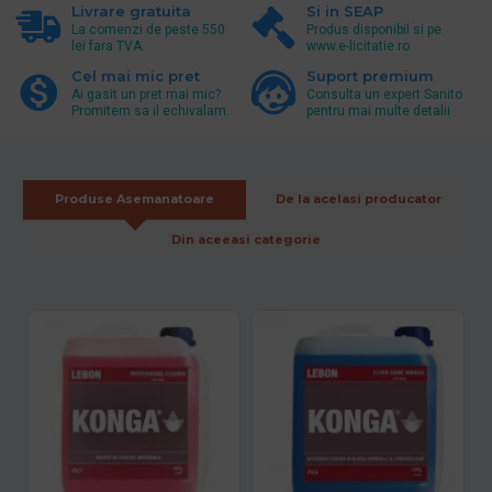
Livrare gratuita
Si in SEAP
La comenzi de peste 550
Produs disponibil si pe
lei fara TVA.
www.e-licitatie.ro
Cel mai mic pret
Suport premium
Ai gasit un pret mai mic?
Consulta un expert Sanito
Promitem sa il echivalam.
pentru mai multe detalii
Produse Asemanatoare
De la acelasi producator
Din aceeasi categorie