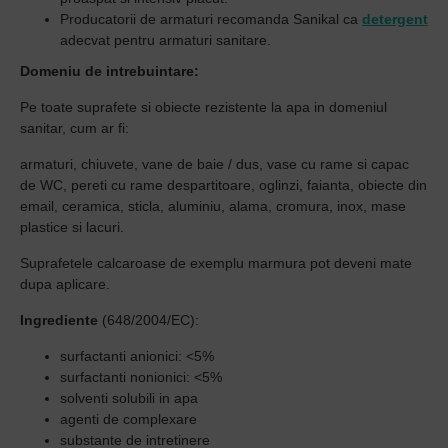
Producatorii de armaturi recomanda Sanikal ca
detergent
adecvat pentru armaturi sanitare.
Domeniu de intrebuintare:
Pe toate suprafete si obiecte rezistente la apa in domeniul
sanitar, cum ar fi:
armaturi, chiuvete, vane de baie / dus, vase cu rame si capac
de WC, pereti cu rame despartitoare, oglinzi, faianta, obiecte din
email, ceramica, sticla, aluminiu, alama, cromura, inox, mase
plastice si lacuri.
Suprafetele calcaroase de exemplu marmura pot deveni mate
dupa aplicare.
Ingrediente
(648/2004/EC):
surfactanti anionici: <5%
surfactanti nonionici: <5%
solventi solubili in apa
agenti de complexare
substante de intretinere