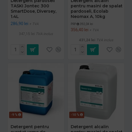
Detergent pardoseli
Detergent alcalin
TASKI Jontec 300
pentru masini de spalat
SmartDose, Diversey,
pardoseli, Ecolab
1.4L
Neomax A, 10kg
286,90 lei
+ TVA
PRP
392,04 lei
356,40 lei
+ TVA
347,15 lei
TVA inclus
431,24 lei
TVA inclus
-9 %
-10 %
Detergent pentru
Detergent alcalin
curatat urme de
pentru masini de spalat