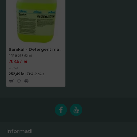
Sanikal - Detergent manual pentru obiecte sanitare, 10 L, Kiehl
PRP
238,62 lei
208,67 lei
+ TVA
252,49 lei
TVA inclus
Informatii