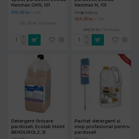
Neomax GMS, 10l
Neomax N, 10l
496,98 lei
+ TVA
PRP
400,82 lei
364,38 lei
+ TVA
601,35 lei
TVA inclus
440,90 lei
TVA inclus
Detergent finisare
Pachet detergent si
pardoseli, Ecolab MAXX
mop profesional pentru
BENDUROL2, 5l
pardoseli