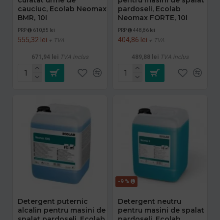
cauciuc, Ecolab Neomax
pardoseli, Ecolab
BMR, 10l
Neomax FORTE, 10l
PRP
610,85 lei
PRP
448,86 lei
555,32 lei
404,86 lei
+ TVA
+ TVA
671,94 lei
TVA inclus
489,88 lei
TVA inclus
-9 %
Detergent puternic
Detergent neutru
alcalin pentru masini de
pentru masini de spalat
spalat pardoseli, Ecolab
pardoseli, Ecolab