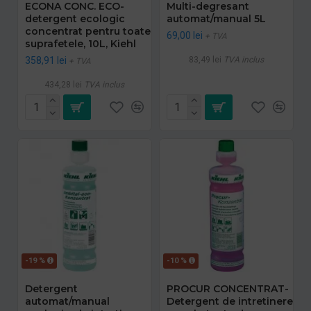
ECONA CONC. ECO-
Multi-degresant
detergent ecologic
automat/manual 5L
concentrat pentru toate
69,00 lei
+ TVA
suprafetele, 10L, Kiehl
358,91 lei
83,49 lei
TVA inclus
+ TVA
434,28 lei
TVA inclus
-19 %
-10 %
Detergent
PROCUR CONCENTRAT-
automat/manual
Detergent de intretinere