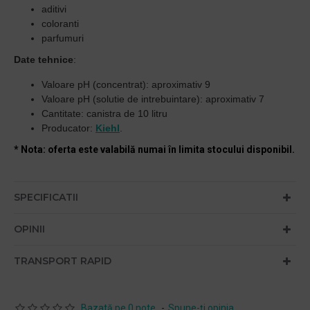
aditivi
coloranti
parfumuri
Date tehnice
:
Valoare pH (concentrat): aproximativ 9
Valoare pH (solutie de intrebuintare): aproximativ 7
Cantitate: canistra de 10 litru
Producator:
Kiehl
.
* Nota: oferta este valabilă numai în limita stocului disponibil.
SPECIFICATII
OPINII
TRANSPORT RAPID
Bazată pe 0 note.
-
Spune-ţi opinia