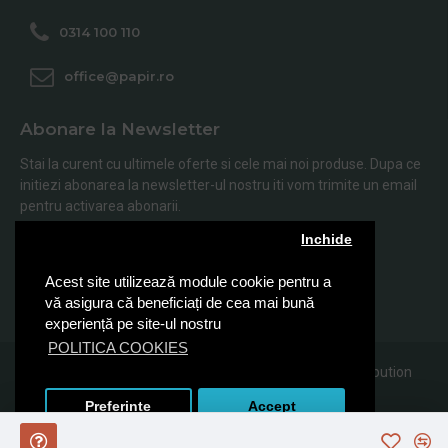
0314 100 110
office@papir.ro
Abonare la Newsletter
Stai la curent cu ultimele oferte si cele mai noi produse. Dupa ce
initiezi abonarea la newsletter-ul nostru iti vom trimite un email
pentru activarea abonarii.
Inchide
Abonare
Acest site utilizează module cookie pentru a
Am citit şi sunt de acord cu
Politica de Confidentialitate
vă asigura că beneficiați de cea mai bună
experiență pe site-ul nostru
POLITICA COOKIES
© 2019, Papir.ro, Toate drepturile rezervate Sanito Distribution
SRL
Preferinte
Accept