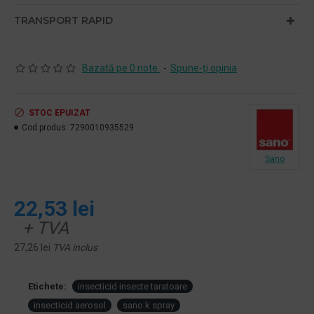
TRANSPORT RAPID
Bazată pe 0 note.
-
Spune-ţi opinia
STOC EPUIZAT
Cod produs:
7290010935529
Sano
22,53 lei
+ TVA
27,26 lei
TVA inclus
Etichete:
insecticid insecte taratoare
insecticid aerosol
sano k spray