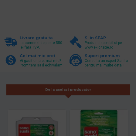
Livrare gratuita
Si in SEAP
La comenzi de peste 550
Produs disponibil si pe
lei fara TVA.
www.e-licitatie.ro
Cel mai mic pret
Suport premium
Ai gasit un pret mai mic?
Consulta un expert Sanito
Promitem sa il echivalam.
pentru mai multe detalii
De la acelasi producator