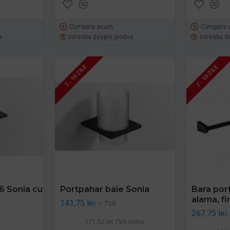
Cumpara acum
Cumpara 
s
Intreaba despre produs
Intreaba d
7 - 10 ZILE
7 - 10 ZILE
6 Sonia cu
Portpahar baie Sonia
Bara por
alama, fi
141,75 lei
+ TVA
267,75 lei
171,52 lei
TVA inclus