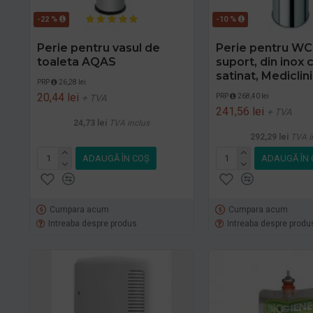
-22 %
-10 %
Perie pentru vasul de
Perie pentru WC
toaleta AQAS
suport, din inox c
satinat, Mediclin
PRP
26,28 lei
20,44 lei
PRP
268,40 lei
+ TVA
241,56 lei
+ TVA
24,73 lei
TVA inclus
292,29 lei
TVA i
ADAUGĂ ÎN COŞ
ADAUGĂ ÎN 
Cumpara acum
Cumpara acum
Intreaba despre produs
Intreaba despre produ