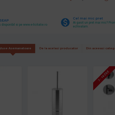
Cel mai mic pret
 SEAP
Ai gasit un pret mai mic? Pro
 disponibil si pe www.e-licitatie.ro
echivalam.
duse Asemanatoare
De la acelasi producator
Din aceeasi categ
7 - 14 ZILE