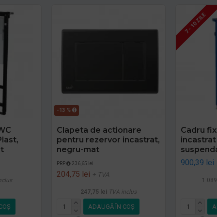
7 - 10 ZILE
-13 %
 WC
Clapeta de actionare
Cadru fi
last,
pentru rezervor incastrat,
incastra
t
negru-mat
suspend
900,39 lei
PRP
236,65 lei
204,75 lei
+ TVA
nclus
1.089
247,75 lei
TVA inclus
COŞ
ADAUGĂ ÎN COŞ
A