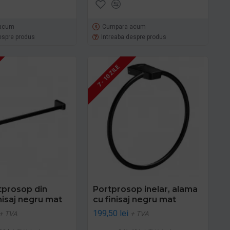
acum
Cumpara acum
espre produs
Intreaba despre produs
7 - 10 ZILE
tprosop din
Portprosop inelar, alama
nisaj negru mat
cu finisaj negru mat
199,50 lei
+ TVA
+ TVA