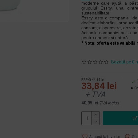
moderne care ajută la păstr
grupului Essity, una dint
sustenabilitate.
Essity este o companie lider
dedicat elaborării, produceri
consum, dispensere, dozatoare
Acțiunile companiei au la b
pentru oameni și natură.
* Nota: oferta este valabilă 
Bazată pe 0 n
PRP
44,84 lei
33,84 lei
Co
+ TVA
40,95 lei
TVA inclus
Adaugă la favorite
Com