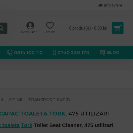
Info livrare
0 produs(e) - 0,00 lei
Contul meu
Favorite
0314 100 110
0740 230 170
BLOG
II
OPINII
TRANSPORT RAPID
CAPAC TOALETA
TORK
, 475 UTILIZARI
 toaleta
Tork
Toilet Seat Cleaner, 475 utilizari