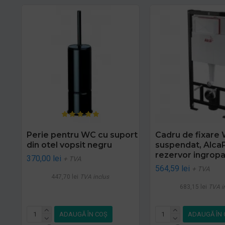
Perie pentru WC cu suport
Cadru de fixare
din otel vopsit negru
suspendat, AlcaP
rezervor ingropa
370,00 lei
+ TVA
564,59 lei
+ TVA
447,70 lei
TVA inclus
683,15 lei
TVA i
ADAUGĂ ÎN COŞ
ADAUGĂ ÎN 