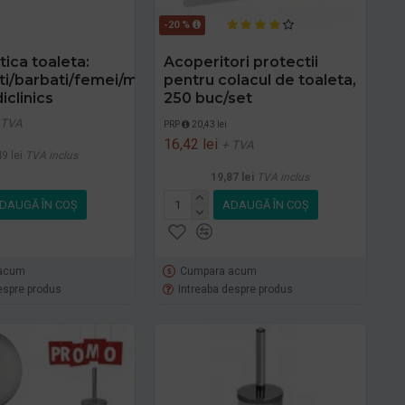
-20 %
ica toaleta:
Acoperitori protectii
ati/barbati/femei/mama&copilul,
pentru colacul de toaleta,
iclinics
250 buc/set
 TVA
PRP
20,43 lei
16,42 lei
+ TVA
9 lei
TVA inclus
19,87 lei
TVA inclus
DAUGĂ ÎN COŞ
ADAUGĂ ÎN COŞ
acum
Cumpara acum
espre produs
Intreaba despre produs