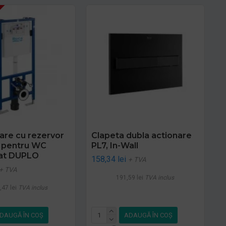
xare cu rezervor
Clapeta dubla actionare
t pentru WC
PL7, In-Wall
at DUPLO
158,34 lei
+ TVA
+ TVA
191,59 lei
TVA inclus
,47 lei
TVA inclus
DAUGĂ ÎN COŞ
ADAUGĂ ÎN COŞ