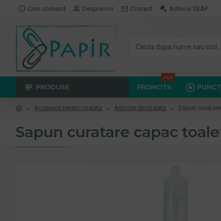
Cum comand
Despre noi
Contact
Activi in SEAP
Hot
PRODUSE
PROMOTII
PUNCT
Accesorii pentru toaleta
Articole de toaleta
Sapun curatare 
Sapun curatare capac toaleta