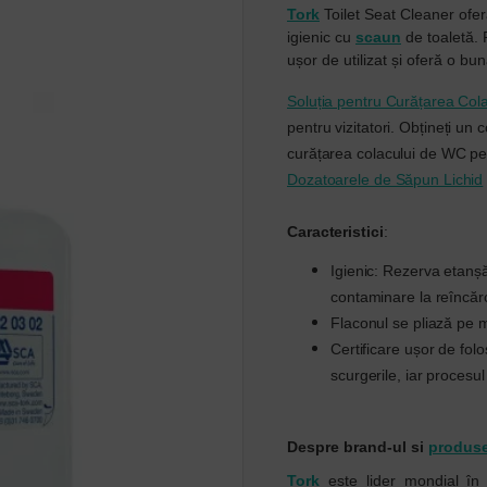
Tork
Toilet Seat Cleaner ofer
igienic cu
scaun
de toaletă. 
ușor de utilizat și oferă o bună
Soluția pentru Curățarea Col
pentru vizitatori. Obțineți un
curățarea colacului de WC pe 
Dozatoarele de Săpun Lichid
Caracteristici
:
Igienic: Rezerva etanș
contaminare la reîncăr
Flaconul se pliază pe m
Certificare ușor de fol
scurgerile, iar procesu
Despre brand-ul si
produs
Tork
este lider mondial în 