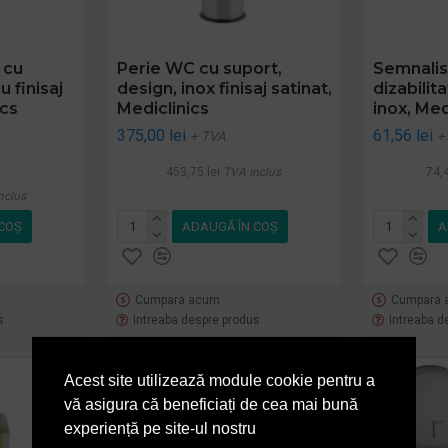
 cu
Perie WC cu suport,
Semnalist
u finisaj
design, inox finisaj satinat,
dizabilit
ics
Mediclinics
inox, Med
375,00 lei
61,56 lei
+ TVA
+
453,75 lei
TVA inclus
74,4
nclus
COŞ
ADAUGĂ ÎN COŞ
A
Cumpara acum
Cumpara 
s
Intreaba despre produs
Intreaba d
Acest site utilizează module cookie pentru a
vă asigura că beneficiați de cea mai bună
experiență pe site-ul nostru