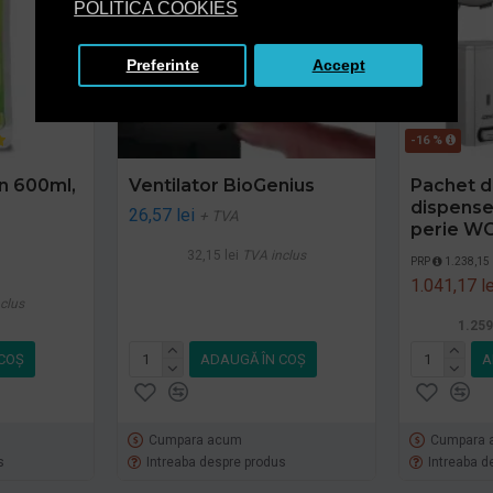
POLITICA COOKIES
Preferinte
Accept
-16 %
n 600ml,
Ventilator BioGenius
Pachet d
dispenser
26,57 lei
+ TVA
perie W
32,15 lei
TVA inclus
PRP
1.238,15 
1.041,17 le
clus
1.259
COŞ
ADAUGĂ ÎN COŞ
A
Cumpara acum
Cumpara 
s
Intreaba despre produs
Intreaba d