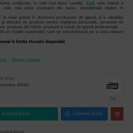
area curățeniei, în cele mai bune condiții.
Tork
este marcă a
re cele mai etice companii din lume, considerată etalon în
 la nivel global în domeniul produselor de igienă și a sănătății
i și vânzării de produse pentru îngrijirea personală, șervețele de
, produse din hârtie, produse și soluții de igienă profesionale.
ază un model sustenabil, care se concentrează pe a crea valoare
numai în limita stocului disponibil.
ote.
-
Spune-ţi opinia
ÎN STOC
d produs:
420302
Tork
ADAUGĂ ÎN COŞ
CUMPARA ACUM
pară produsul