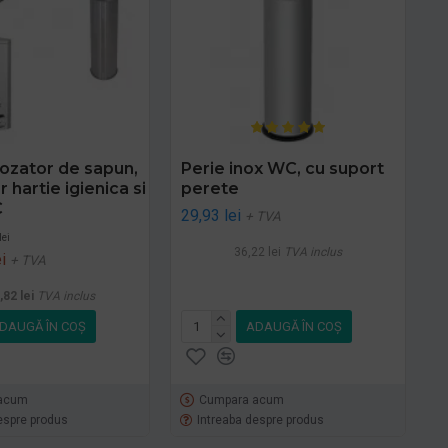
ozator de sapun,
Perie inox WC, cu suport
 hartie igienica si
perete
C
29,93 lei
+ TVA
lei
36,22 lei
TVA inclus
i
+ TVA
,82 lei
TVA inclus
DAUGĂ ÎN COŞ
ADAUGĂ ÎN COŞ
acum
Cumpara acum
espre produs
Intreaba despre produs