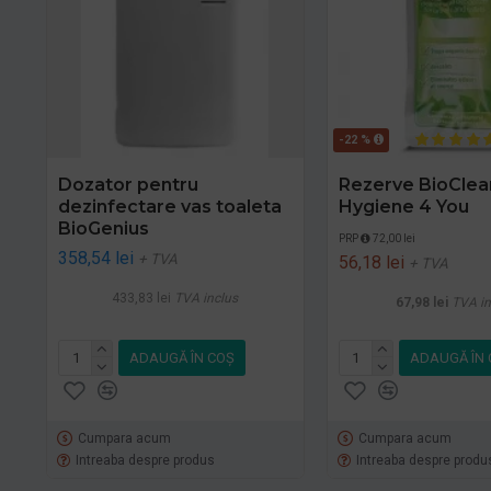
-22 %
Dozator pentru
Rezerve BioClea
dezinfectare vas toaleta
Hygiene 4 You
BioGenius
PRP
72,00 lei
358,54 lei
+ TVA
56,18 lei
+ TVA
433,83 lei
TVA inclus
67,98 lei
TVA in
ADAUGĂ ÎN COŞ
ADAUGĂ ÎN 
Cumpara acum
Cumpara acum
Intreaba despre produs
Intreaba despre produ