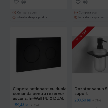
Cumpara acum
Cumpara acum
Intreaba despre produs
Intreaba despre produ
7 - 10 ZILE
Clapeta actionare cu dubla
Dozator sapun S
comanda pentru rezervor
suport
ascuns, In-Wall PL10 DUAL
283,50 lei
+ TVA
159,43 lei
+ TVA