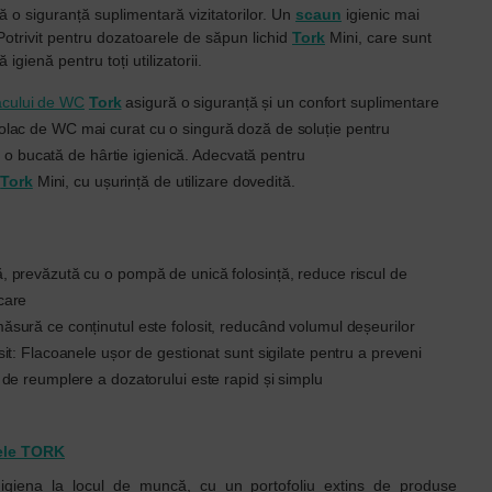
ă o siguranță suplimentară vizitatorilor. Un
scaun
igienic mai
Potrivit pentru dozatoarele de săpun lichid
Tork
Mini, care sunt
 igienă pentru toți utilizatorii.
acului de WC
Tork
asigură o siguranță și un confort suplimentare
 colac de WC mai curat cu o singură doză de soluție pentru
o bucată de hârtie igienică. Adecvată pentru
Tork
Mini, cu ușurință de utilizare dovedită.
ă, prevăzută cu o pompă de unică folosință, reduce riscul de
care
ăsură ce conținutul este folosit, reducând volumul deșeurilor
osit: Flacoanele ușor de gestionat sunt sigilate pentru a preveni
l de reumplere a dozatorului este rapid și simplu
ele TORK
igiena la locul de muncă, cu un portofoliu extins de produse