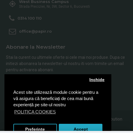
West Business Campus
Strada Preciziei, Nr, 3W, Sector 6, Bucuresti
0314 100 110
office@papir.ro
Abonare la Newsletter
Stai la curent cu ultimele oferte si cele mai noi produse. Dupa ce
initiezi abonarea la newsletter-ul nostru iti vom trimite un email
pentru activarea abonarii.
Inchide
Abonare
Acest site utilizează module cookie pentru a
Am citit şi sunt de acord cu
Politica de Confidentialitate
vă asigura că beneficiați de cea mai bună
experiență pe site-ul nostru
POLITICA COOKIES
© 2019, Papir.ro, Toate drepturile rezervate Sanito Distribution
SRL
Preferinte
Accept