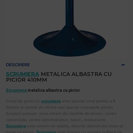
DESCRIERE
SCRUMIERA
METALICA ALBASTRA CU
PICIOR 410MM
Scrumiera
metalica albastra cu picior
Cosul de gunoi cu
scrumiera
este special creat pentru a fi
folosita in zonele de intrare sau special concepute pentru
fumatori precum:
zona intrarii din cladirile de birouri, centre
comerciale, centre administrative, baruri, restaurante.
Scrumiera
este extrem de stabila, datorita diametrului mare al
bazei piciorului.
Scrumiera
este finisata cu vopsea pulbere de