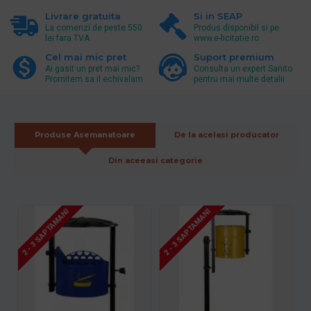
Livrare gratuita
Si in SEAP
La comenzi de peste 550
Produs disponibil si pe
lei fara TVA.
www.e-licitatie.ro
Cel mai mic pret
Suport premium
Ai gasit un pret mai mic?
Consulta un expert Sanito
Promitem sa il echivalam.
pentru mai multe detalii
Produse Asemanatoare
De la acelasi producator
Din aceeasi categorie
2 - 3 SAPTAMANI
2 - 3 SAPTAMANI