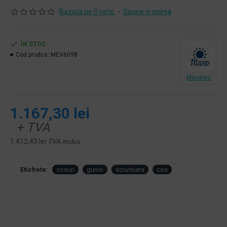
Bazată pe 0 note.
-
Spune-ţi opinia
ÎN STOC
Cod produs:
MEV6098
Mevatec
1.167,30 lei
+ TVA
1.412,43 lei
TVA inclus
Etichete:
cosuri
gunoi
scrumiera
cos