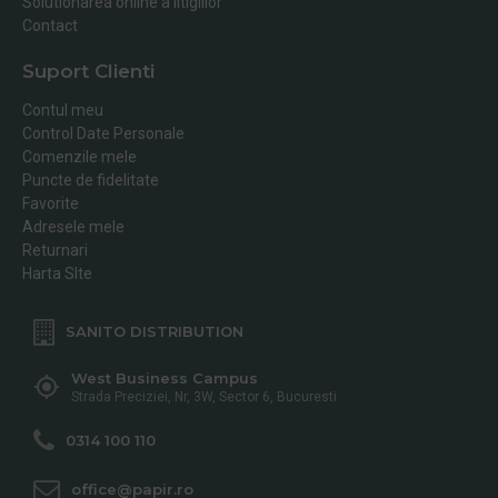
Solutionarea online a litigiilor
Contact
Suport Clienti
Contul meu
Control Date Personale
Comenzile mele
Puncte de fidelitate
Favorite
Adresele mele
Returnari
Harta SIte
SANITO DISTRIBUTION
West Business Campus
Strada Preciziei, Nr, 3W, Sector 6, Bucuresti
0314 100 110
office@papir.ro