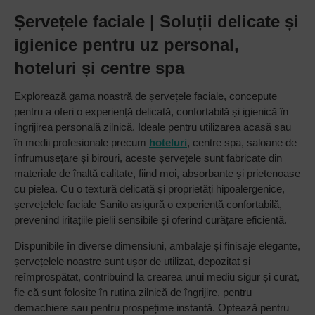
Șervețele faciale | Soluții delicate și
igienice pentru uz personal,
hoteluri și centre spa
Explorează gama noastră de șervețele faciale, concepute
pentru a oferi o experiență delicată, confortabilă și igienică în
îngrijirea personală zilnică. Ideale pentru utilizarea acasă sau
în medii profesionale precum
hoteluri
, centre spa, saloane de
înfrumusețare și birouri, aceste șervețele sunt fabricate din
materiale de înaltă calitate, fiind moi, absorbante și prietenoase
cu pielea. Cu o textură delicată și proprietăți hipoalergenice,
șervețelele faciale Sanito asigură o experiență confortabilă,
prevenind iritațiile pielii sensibile și oferind curățare eficientă.
Dispunibile în diverse dimensiuni, ambalaje și finisaje elegante,
șervețelele noastre sunt ușor de utilizat, depozitat și
reîmprospătat, contribuind la crearea unui mediu sigur și curat,
fie că sunt folosite în rutina zilnică de îngrijire, pentru
demachiere sau pentru prospețime instantă. Optează pentru