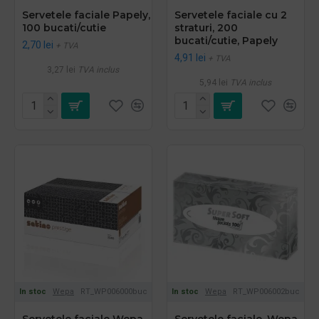
Servetele faciale Papely,
Servetele faciale cu 2
100 bucati/cutie
straturi, 200
bucati/cutie, Papely
2,70 lei
+ TVA
4,91 lei
+ TVA
3,27 lei
TVA inclus
5,94 lei
TVA inclus
In stoc
Wepa
RT_WP006000buc
In stoc
Wepa
RT_WP006002buc
Servetele faciale Wepa
Servetele faciale, Wepa,