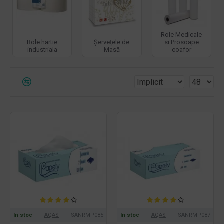
Role Medicale
Role hartie
Șervețele de
si Prosoape
industriala
Masă
coafor
In stoc
AQAS
SANRMP085
In stoc
AQAS
SANRMP087