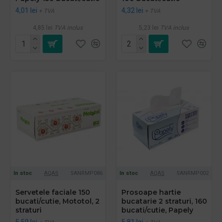
4,01 lei
4,32 lei
+ TVA
+ TVA
4,85 lei
TVA inclus
5,23 lei
TVA inclus
In stoc
AQAS
SANRMP086
In stoc
AQAS
SANRMP002
Servetele faciale 150
Prosoape hartie
bucati/cutie, Mototol, 2
bucatarie 2 straturi, 160
straturi
bucati/cutie, Papely
5,59 lei
5,81 lei