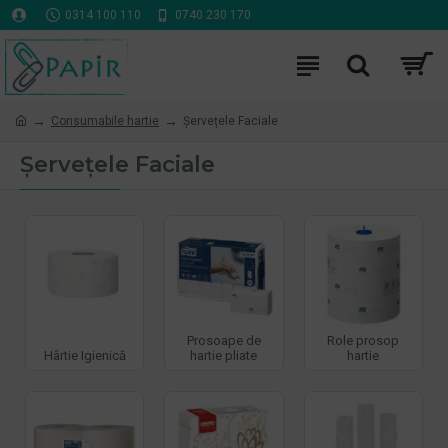
0314 100 110
0740 230 170
Consumabile hartie
Șervețele Faciale
Șervețele Faciale
Prosoape de
Role prosop
Hârtie Igienică
hartie pliate
hartie