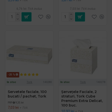
+ TVA
+ TVA
6,76 lei
TVA inclus
7,03 lei
TVA inclus
-25 %
In stoc
Tork
140280
In stoc
Tork
140278
Servetele faciale, 100
Șervețele Faciale, 2
bucati / pachet, Tork
straturi, Tork Cube
Premium Extra Delicat,
PRP
9,35 lei
100 buc.
7,03 lei
+ TVA
10,92 lei
+ TVA