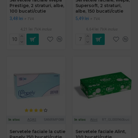
Prestige, 2 straturi, albe,
Supersoft, 2 straturi,
100 bucati/cutie
albe, 150 bucati/cutie
3,48 lei
5,49 lei
+ TVA
+ TVA
4,21 lei
TVA inclus
6,64 lei
TVA inclus
In stoc
AQAS
SANRMP088
In stoc
Alint
RT_GL000960buc
Servetele faciale la cutie
Servetele faciale Alint,
Papely 150 bucati/cutie
100 bucati/cutie