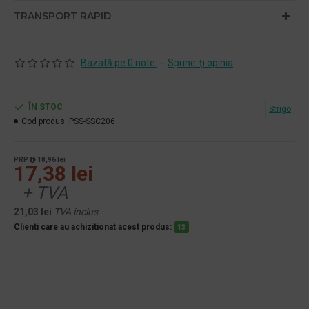
TRANSPORT RAPID
Bazată pe 0 note.
-
Spune-ţi opinia
ÎN STOC
Strigo
Cod produs:
PSS-SSC206
PRP
18,96 lei
17,38 lei
+ TVA
21,03 lei
TVA inclus
Clienti care au achizitionat acest produs:
13