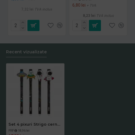
6,80 lei
+ TVA
7,32 lei
TVA inclus
8,23 lei
TVA inclus
Recent vizualizate
Set 4 pixuri Strigo cerneala cu stergere, COSMOS
PRP
18,96 lei