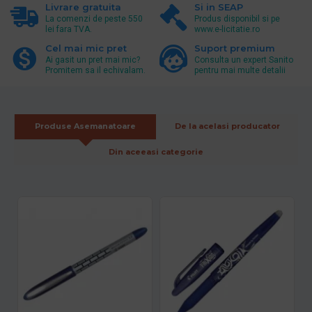
Livrare gratuita
Si in SEAP
La comenzi de peste 550
Produs disponibil si pe
lei fara TVA.
www.e-licitatie.ro
Cel mai mic pret
Suport premium
Ai gasit un pret mai mic?
Consulta un expert Sanito
Promitem sa il echivalam.
pentru mai multe detalii
Produse Asemanatoare
De la acelasi producator
Din aceeasi categorie