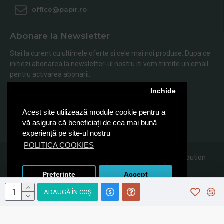
office@papir.ro
Abonare la Newsletter
Stai la curent cu ultimele oferte si cele mai noi produse. Dupa ce
initiezi abonarea la newsletter-ul nostru iti vom trimite un email
pentru activarea abonarii.
Inchide
Abonare
Acest site utilizează module cookie pentru a
Am citit şi sunt de acord cu
Politica de Confidentialitate
vă asigura că beneficiați de cea mai bună
experiență pe site-ul nostru
POLITICA COOKIES
© 2019, Papir.ro, Toate drepturile rezervate Sanito Distribution
SRL
Preferinte
Accept
ADAUGĂ ÎN COŞ