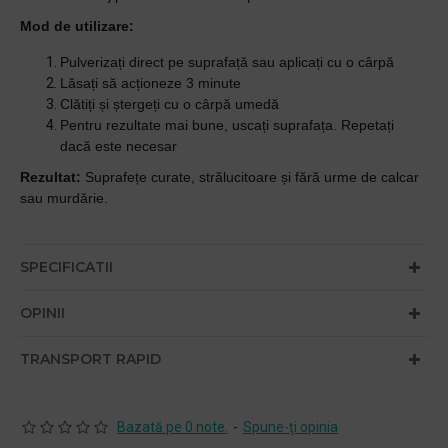
Mod de utilizare:
Pulverizați direct pe suprafață sau aplicați cu o cârpă
Lăsați să acționeze 3 minute
Clătiți și ștergeți cu o cârpă umedă
Pentru rezultate mai bune, uscați suprafața. Repetați
dacă este necesar
Rezultat:
Suprafețe curate, strălucitoare și fără urme de calcar
sau murdărie.
SPECIFICATII
OPINII
TRANSPORT RAPID
Bazată pe 0 note.
-
Spune-ţi opinia