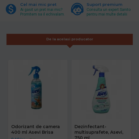
Cel mai mic pret
Suport premium
Ai gasit un pret mai mic?
Consulta un expert Sanito
Promitem sa il echivalam.
pentru mai multe detalii
De la acelasi producator
Odorizant de camera
Dezinfectant-
400 ml Asevi Brisa
multisuprafete, Asevi,
750 ml