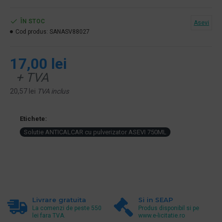
ÎN STOC
Asevi
Cod produs:
SANASV88027
17,00 lei
+ TVA
20,57 lei
TVA inclus
Etichete:
Solutie ANTICALCAR cu pulverizator ASEVI 750ML
Livrare gratuita
Si in SEAP
La comenzi de peste 550
Produs disponibil si pe
lei fara TVA.
www.e-licitatie.ro