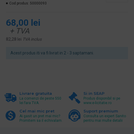
Cod produs:
50000093
68,00 lei
+ TVA
82,28 lei
TVA inclus
Acest produs iti va fi livrat in 2 - 3 saptamani.
Livrare gratuita
Si in SEAP
La comenzi de peste 550
Produs disponibil si pe
lei fara TVA.
www.e-licitatie.ro
Cel mai mic pret
Suport premium
Ai gasit un pret mai mic?
Consulta un expert Sanito
Promitem sa il echivalam.
pentru mai multe detalii