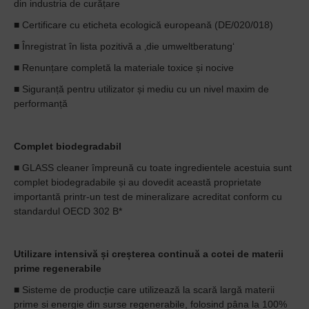
din industria de curățare
■ Certificare cu eticheta ecologică europeană (DE/020/018)
■ Înregistrat în lista pozitivă a ‚die umweltberatung‘
■ Renunțare completă la materiale toxice și nocive
■ Siguranță pentru utilizator și mediu cu un nivel maxim de
performanță
Complet biodegradabil
■ GLASS cleaner împreună cu toate ingredientele acestuia sunt
complet biodegradabile și au dovedit această proprietate
importantă printr-un test de mineralizare acreditat conform cu
standardul OECD 302 B*
Utilizare intensivă și creșterea continuă a cotei de materii
prime regenerabile
■ Sisteme de producție care utilizează la scară largă materii
prime si energie din surse regenerabile, folosind pâna la 100%