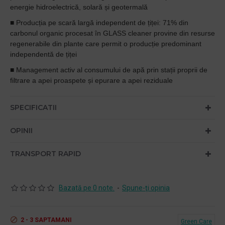
energie hidroelectrică, solară și geotermală
■ Producția pe scară largă independent de țiței: 71% din
carbonul organic procesat în GLASS cleaner provine din resurse
regenerabile din plante care permit o producție predominant
independentă de țiței
■ Management activ al consumului de apă prin stații proprii de
filtrare a apei proaspete și epurare a apei reziduale
SPECIFICATII
OPINII
TRANSPORT RAPID
Bazată pe 0 note.
-
Spune-ţi opinia
2 - 3 SAPTAMANI
Green Care