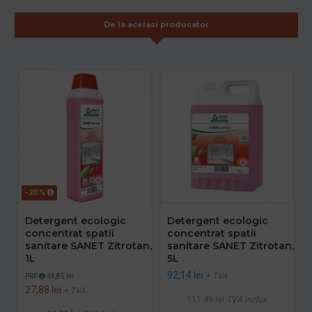
De la acelasi producator
-20 %
Detergent ecologic
Detergent ecologic
concentrat spatii
concentrat spatii
sanitare SANET Zitrotan,
sanitare SANET Zitrotan,
1L
5L
92,14 lei
+ TVA
PRP
34,85 lei
27,88 lei
+ TVA
111,49 lei
TVA inclus