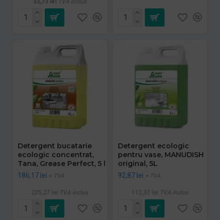
33,73 lei
TVA inclus
Detergent bucatarie
Detergent ecologic
ecologic concentrat,
pentru vase, MANUDISH
Tana, Grease Perfect, 5 l
original, 5L
186,17 lei
92,87 lei
+ TVA
+ TVA
225,27 lei
TVA inclus
112,37 lei
TVA inclus