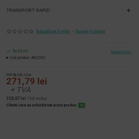
TRANSPORT RAPID
Bazată pe 0 note.
-
Spune-ţi opinia
ÎN STOC
Mediclinics
Cod produs:
AIE320C
PRP
323,12 lei
271,79 lei
+ TVA
328,87 lei
TVA inclus
Clienti care au achizitionat acest produs:
13