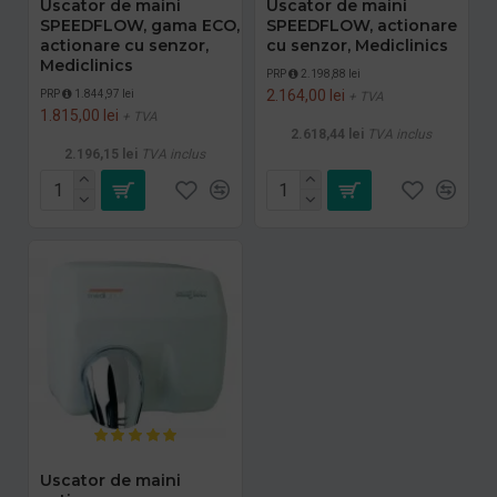
Uscator de maini
Uscator de maini
SPEEDFLOW, gama ECO,
SPEEDFLOW, actionare
actionare cu senzor,
cu senzor, Mediclinics
Mediclinics
PRP
2.198,88 lei
2.164,00 lei
PRP
1.844,97 lei
+ TVA
1.815,00 lei
+ TVA
2.618,44 lei
TVA inclus
2.196,15 lei
TVA inclus
Uscator de maini