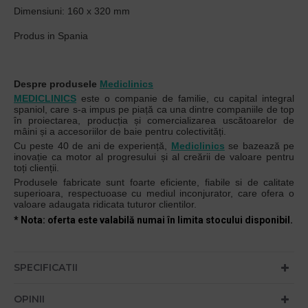
Dimensiuni: 160 x 320 mm
Produs in Spania
Despre produsele
Mediclinics
MEDICLINICS
este o companie de familie, cu capital integral
spaniol, care s-a impus pe piață ca una dintre companiile de top
în proiectarea, producția și comercializarea uscătoarelor de
mâini și a accesoriilor de baie pentru colectivități.
Cu peste 40 de ani de experiență,
Mediclinics
se bazează pe
inovație ca motor al progresului și al creării de valoare pentru
toți clienții.
Produsele fabricate sunt foarte eficiente, fiabile si de calitate
superioara, respectuoase cu mediul inconjurator, care ofera o
valoare adaugata ridicata tuturor clientilor.
* Nota: oferta este valabilă numai în limita stocului disponibil.
SPECIFICATII
OPINII