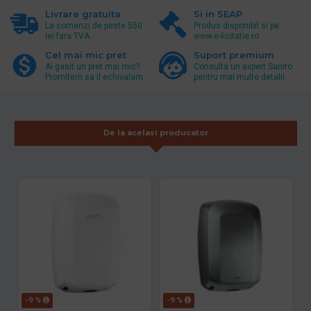
Livrare gratuita
Si in SEAP
La comenzi de peste 550
Produs disponibil si pe
lei fara TVA.
www.e-licitatie.ro
Cel mai mic pret
Suport premium
Ai gasit un pret mai mic?
Consulta un expert Sanito
Promitem sa il echivalam.
pentru mai multe detalii
De la acelasi producator
-9 %
-9 %