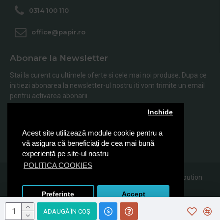
0314 100 110
office@papir.ro
Abonare la Newsletter
Stai la curent cu ultimele oferte si cele mai noi produse. Dupa ce
initiezi abonarea la newsletter-ul nostru iti vom trimite un email
pentru activarea abonarii.
Inchide
Abonare
Acest site utilizează module cookie pentru a
Am citit şi sunt de acord cu
Politica de Confidentialitate
vă asigura că beneficiați de cea mai bună
experiență pe site-ul nostru
POLITICA COOKIES
© 2019, Papir.ro, Toate drepturile rezervate Sanito Distribution
SRL
Preferinte
Accept
ADAUGĂ ÎN COŞ