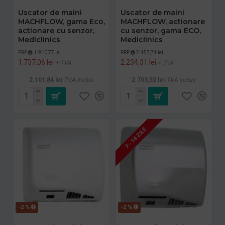
Uscator de maini
Uscator de maini
MACHFLOW, gama Eco,
MACHFLOW, actionare
actionare cu senzor,
cu senzor, gama ECO,
Mediclinics
Mediclinics
PRP
1.910,77 lei
PRP
2.457,74 lei
1.737,06 lei
2.234,31 lei
+ TVA
+ TVA
2.101,84 lei
TVA inclus
2.703,52 lei
TVA inclus
7 - 14 ZILE
-2 %
-2 %