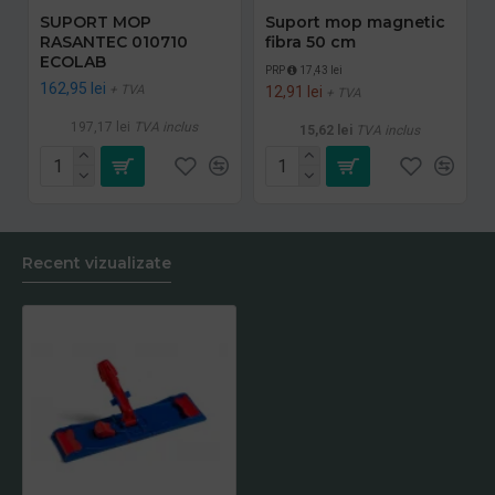
SUPORT MOP
Suport mop magnetic
RASANTEC 010710
fibra 50 cm
ECOLAB
PRP
17,43 lei
162,95 lei
+ TVA
12,91 lei
+ TVA
197,17 lei
TVA inclus
15,62 lei
TVA inclus
Recent vizualizate