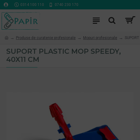
0314 100 110
0740 230 170
Produse de curatenie profesionale
Mopuri profesionale
SUPORT 
SUPORT PLASTIC MOP SPEEDY,
40X11 CM