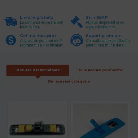
Livrare gratuita
Si in SEAP
La comenzi de peste 550
Produs disponibil si pe
lei fara TVA.
www.e-licitatie.ro
Cel mai mic pret
Suport premium
Ai gasit un pret mai mic?
Consulta un expert Sanito
Promitem sa il echivalam.
pentru mai multe detalii
Produse Asemanatoare
De la acelasi producator
Din aceeasi categorie