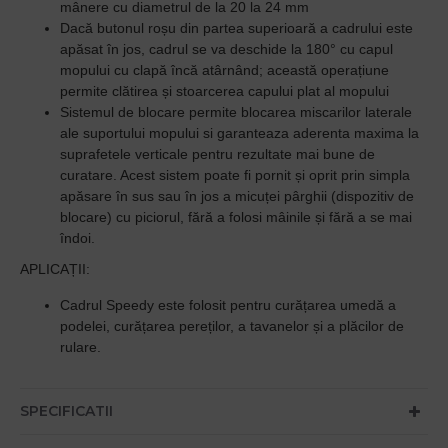
mânere cu diametrul de la 20 la 24 mm
Dacă butonul roșu din partea superioară a cadrului este
apăsat în jos, cadrul se va deschide la 180° cu capul
mopului cu clapă încă atârnând; această operațiune
permite clătirea și stoarcerea capului plat al mopului
Sistemul de blocare permite blocarea miscarilor laterale
ale suportului mopului si garanteaza aderenta maxima la
suprafetele verticale pentru rezultate mai bune de
curatare. Acest sistem poate fi pornit și oprit prin simpla
apăsare în sus sau în jos a micuței pârghii (dispozitiv de
blocare) cu piciorul, fără a folosi mâinile și fără a se mai
îndoi.
APLICAȚII:
Cadrul Speedy este folosit pentru curățarea umedă a
podelei, curățarea pereților, a tavanelor și a plăcilor de
rulare.
SPECIFICATII