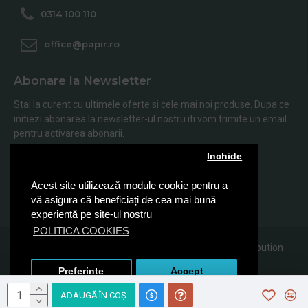
0314 100 110
office@papir.ro
Abonare la Newsletter
Stai la curent cu ultimele oferte si cele mai noi produse. Dupa ce
initiezi abonarea la newsletter-ul nostru iti vom trimite un email
pentru activarea abonarii.
Inchide
Abonare
Acest site utilizează module cookie pentru a
Am citit şi sunt de acord cu
Politica de Confidentialitate
vă asigura că beneficiați de cea mai bună
experiență pe site-ul nostru
POLITICA COOKIES
© 2019, Papir.ro, Toate drepturile rezervate Sanito Distribution
SRL
Preferinte
Accept
ADAUGĂ ÎN COŞ