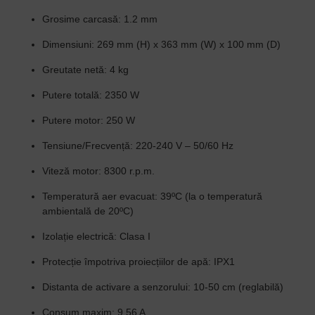
Grosime carcasă:
1.2 mm
Dimensiuni:
269 mm (H) x 363 mm (W) x 100 mm (D)
Greutate netă:
4 kg
Putere totală:
2350 W
Putere motor:
250 W
Tensiune/Frecvență:
220-240 V – 50/60 Hz
Viteză motor:
8300 r.p.m.
Temperatură aer evacuat:
39ºC (la o temperatură
ambientală de 20ºC)
Izolație electrică:
Clasa I
Protecție împotriva proiecțiilor de apă:
IPX1
Distanta de activare a senzorului:
10-50 cm (reglabilă)
Consum maxim:
9.56 A