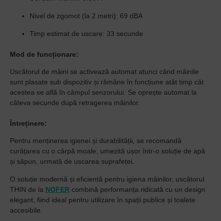
Nivel de zgomot (la 2 metri):
69 dBA
Timp estimat de uscare:
33 secunde
Mod de funcționare:
Uscătorul de mâini se activează automat atunci când mâinile
sunt plasate sub dispozitiv și rămâne în funcțiune atât timp cât
acestea se află în câmpul senzorului. Se oprește automat la
câteva secunde după retragerea mâinilor.
Întreținere:
Pentru menținerea igienei și durabilității, se recomandă
curățarea cu o cârpă moale, umezită ușor într-o soluție de apă
și săpun, urmată de uscarea suprafeței.
O soluție modernă și eficientă pentru igiena mâinilor, uscătorul
THIN de la
NOFER
combină performanța ridicată cu un design
elegant, fiind ideal pentru utilizare în spații publice și toalete
accesibile.