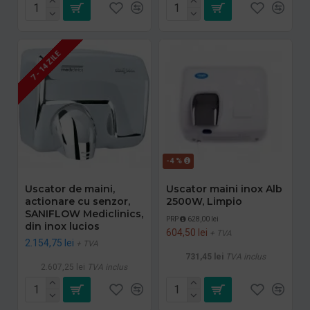
7 - 14 ZILE
-4 %
Uscator de maini,
Uscator maini inox Alb
actionare cu senzor,
2500W, Limpio
SANIFLOW Mediclinics,
PRP
628,00 lei
din inox lucios
604,50 lei
+ TVA
2.154,75 lei
+ TVA
731,45 lei
TVA inclus
2.607,25 lei
TVA inclus