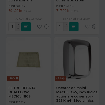
cu senzor, gri
cu senzor, crom
PRP
669,19 lei
PRP
736,82 lei
601,00 lei
717,00 lei
+ TVA
+ TVA
727,21 lei
TVA inclus
867,57 lei
TVA inclus
-10 %
-9 %
FILTRU HEPA 13 -
Uscator de maini
DUALFLOW,
MACHFLOW, inox lucios,
MEDICLINICS
actionare cu senzor -
325 Km/h, Mediclinics
PRP
197,00 lei