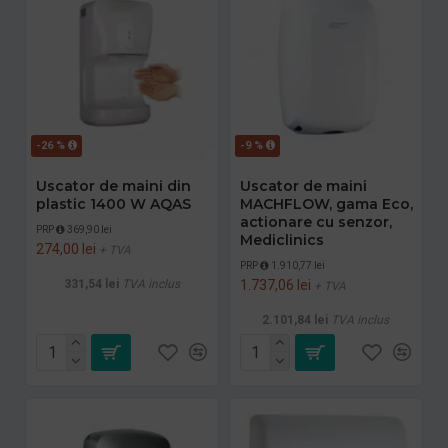
-26 %
-9 %
Uscator de maini din
Uscator de maini
plastic 1400 W AQAS
MACHFLOW, gama Eco,
actionare cu senzor,
PRP
369,90 lei
Mediclinics
274,00 lei
+ TVA
PRP
1.910,77 lei
331,54 lei
TVA inclus
1.737,06 lei
+ TVA
2.101,84 lei
TVA inclus