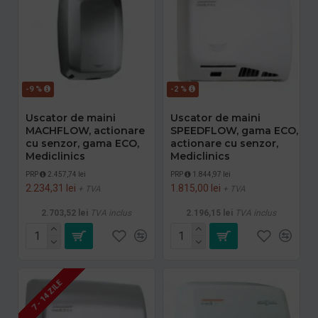
-9 %
-2 %
Uscator de maini
Uscator de maini
MACHFLOW, actionare
SPEEDFLOW, gama ECO,
cu senzor, gama ECO,
actionare cu senzor,
Mediclinics
Mediclinics
PRP
2.457,74 lei
PRP
1.844,97 lei
2.234,31 lei
1.815,00 lei
+ TVA
+ TVA
2.703,52 lei
TVA inclus
2.196,15 lei
TVA inclus
7 - 14 ZILE