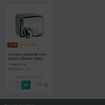
-9 %
Uscator automat inox
maini, 2300w, AQAS
PRP
545,59 lei
495,99 lei
+ TVA
600,15 lei
TVA inclus