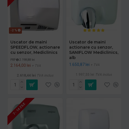
-2 %
Uscator de maini
Uscator de maini
SPEEDFLOW, actionare
actionare cu senzor,
cu senzor, Mediclinics
SANIFLOW Mediclinics,
alb
PRP
2.198,88 lei
1.650,87 lei
+ TVA
2.164,00 lei
+ TVA
1.997,55 lei
TVA inclus
2.618,44 lei
TVA inclus
7 - 14 ZILE