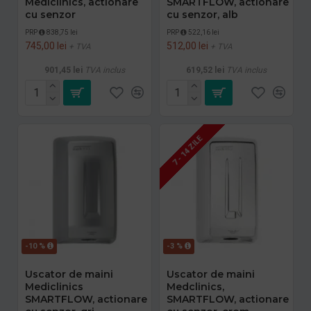
Mediclinics, actionare
SMARTFLOW, actionare
cu senzor
cu senzor, alb
PRP
838,75 lei
PRP
522,16 lei
745,00 lei
512,00 lei
+ TVA
+ TVA
901,45 lei
TVA inclus
619,52 lei
TVA inclus
7 - 14 ZILE
-10 %
-3 %
Uscator de maini
Uscator de maini
Mediclinics
Medclinics,
SMARTFLOW, actionare
SMARTFLOW, actionare