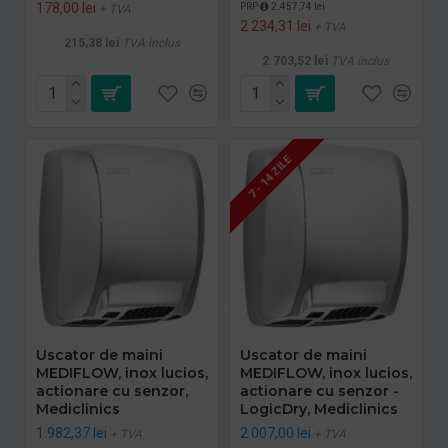
178,00 lei
PRP
2.457,74 lei
+ TVA
2.234,31 lei
+ TVA
215,38 lei
TVA inclus
2.703,52 lei
TVA inclus
7 - 14 ZILE
Uscator de maini
Uscator de maini
MEDIFLOW, inox lucios,
MEDIFLOW, inox lucios,
actionare cu senzor,
actionare cu senzor -
Mediclinics
LogicDry, Mediclinics
1.982,37 lei
2.007,00 lei
+ TVA
+ TVA