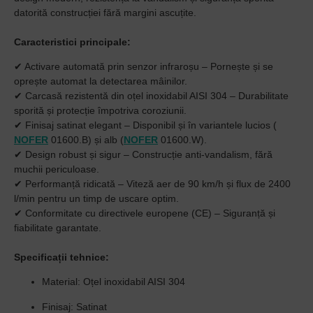
datorită construcției fără margini ascuțite.
Caracteristici principale:
✔
Activare automată prin senzor infraroșu
– Pornește și se
oprește automat la detectarea mâinilor.
✔
Carcasă rezistentă din oțel inoxidabil AISI 304
– Durabilitate
sporită și protecție împotriva coroziunii.
✔
Finisaj satinat elegant
– Disponibil și în variantele lucios (
NOFER
01600.B) și alb (
NOFER
01600.W).
✔
Design robust și sigur
– Construcție anti-vandalism, fără
muchii periculoase.
✔
Performanță ridicată
– Viteză aer de 90 km/h și flux de 2400
l/min pentru un timp de uscare optim.
✔
Conformitate cu directivele europene (CE)
– Siguranță și
fiabilitate garantate.
Specificații tehnice:
Material:
Oțel inoxidabil AISI 304
Finisaj:
Satinat