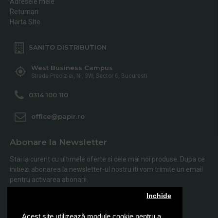
Adresele mele
Returnari
Harta SIte
SANITO DISTRIBUTION
West Business Campus
Strada Preciziei, Nr, 3W, Sector 6, Bucuresti
0314 100 110
office@papir.ro
Abonare la Newsletter
Stai la curent cu ultimele oferte si cele mai noi produse. Dupa ce
initiezi abonarea la newsletter-ul nostru iti vom trimite un email
pentru activarea abonarii.
Inchide
Abonare
Acest site utilizează module cookie pentru a