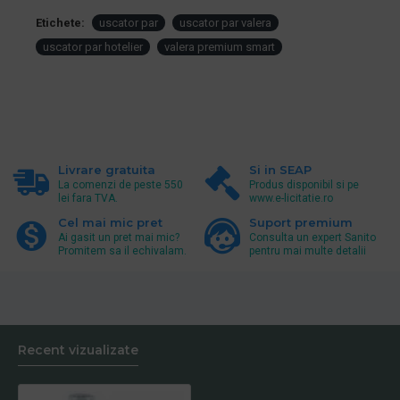
Etichete:
uscator par
uscator par valera
uscator par hotelier
valera premium smart
Livrare gratuita
Si in SEAP
La comenzi de peste 550
Produs disponibil si pe
lei fara TVA.
www.e-licitatie.ro
Cel mai mic pret
Suport premium
Ai gasit un pret mai mic?
Consulta un expert Sanito
Promitem sa il echivalam.
pentru mai multe detalii
Recent vizualizate