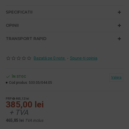
SPECIFICATII
OPINII
TRANSPORT RAPID
Bazată pe 0 note.
-
Spune-ţi opinia
ÎN STOC
Valera
Cod produs:
533.05/044.05
PRP
465,12 lei
385,00 lei
+ TVA
465,85 lei
TVA inclus