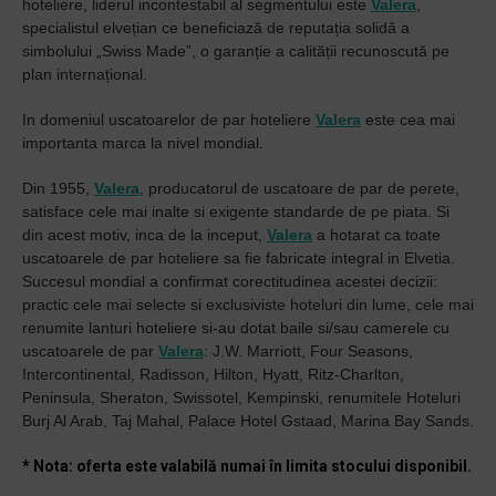
hoteliere, liderul incontestabil al segmentului este
Valera
,
specialistul elvețian ce beneficiază de reputația solidă a
simbolului „Swiss Made”, o garanție a calității recunoscută pe
plan internațional.
In domeniul uscatoarelor de par hoteliere
Valera
este cea mai
importanta marca la nivel mondial.
Din 1955,
Valera
, producatorul de uscatoare de par de perete,
satisface cele mai inalte si exigente standarde de pe piata. Si
din acest motiv, inca de la inceput,
Valera
a hotarat ca toate
uscatoarele de par hoteliere sa fie fabricate integral in Elvetia.
Succesul mondial a confirmat corectitudinea acestei decizii:
practic cele mai selecte si exclusiviste hoteluri din lume, cele mai
renumite lanturi hoteliere si-au dotat baile si/sau camerele cu
uscatoarele de par
Valera
: J.W. Marriott, Four Seasons,
Intercontinental, Radisson, Hilton, Hyatt, Ritz-Charlton,
Peninsula, Sheraton, Swissotel, Kempinski, renumitele Hoteluri
Burj Al Arab, Taj Mahal, Palace Hotel Gstaad, Marina Bay Sands.
* Nota: oferta este valabilă numai în limita stocului disponibil.