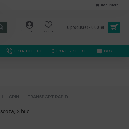
Info livrare
0 produs(e) - 0,00 lei
Contul meu
Favorite
0314 100 110
0740 230 170
BLOG
II
OPINII
TRANSPORT RAPID
scoza, 3 buc