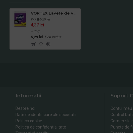
VORTEX Lavete de vascoza, 3 buc
PRP
5,39 lei
4,37 lei
+ TVA
5,29 lei
TVA inclus
Informatii
Suport C
Despre noi
Contul meu
Date de identificare ale societatii
Control Dat
Politica cookie
Comenzile 
Politica de confidentialitate
Puncte de fi