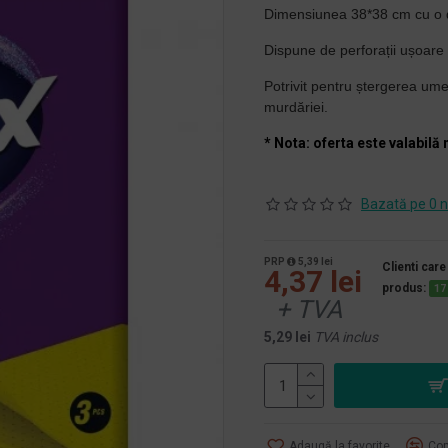
Dimensiunea 38*38 cm cu o d
Dispune de perforații ușoare pe
Potrivit pentru ștergerea umed
murdăriei.
* Nota: oferta este valabilă 
Bazată pe 0 n
PRP
5,39 lei
Clienti care
4,37 lei
produs:
17
+ TVA
5,29 lei
TVA inclus
Adaugă la favorite
Com