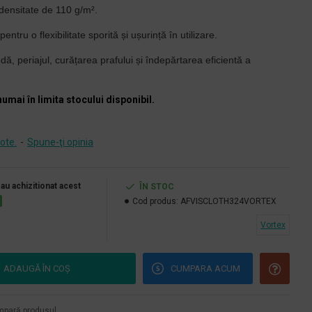
ensitate de 110 g/m².
ntru o flexibilitate sporită și ușurință în utilizare.
ă, periajul, curățarea prafului și îndepărtarea eficientă a
numai în limita stocului disponibil.
ote.
-
Spune-ţi opinia
 au achizitionat acest
ÎN STOC
Cod produs:
AFVISCLOTH324VORTEX
Vortex
ADAUGĂ ÎN COŞ
CUMPARA ACUM
pară produsul