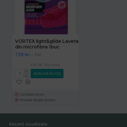
VORTEX light&glide Laveta
din microfibra 1buc
7,28 lei
+ TVA
8,81 lei
TVA inclus
ADAUGĂ ÎN COŞ
Cumpara acum
Intreaba despre produs
Recent vizualizate