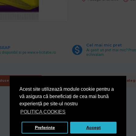
Cel mai mic pret
 SEAP
Ai gasit un pret mai mic? Pro
 disponibil si pe www.e-licitatie.ro
echivalam.
duse Asemanatoare
De la acelasi producator
Din aceeasi categ
Acest site utilizează module cookie pentru a
vă asigura că beneficiați de cea mai bună
experiență pe site-ul nostru
POLITICA COOKIES
Preferinte
Accept