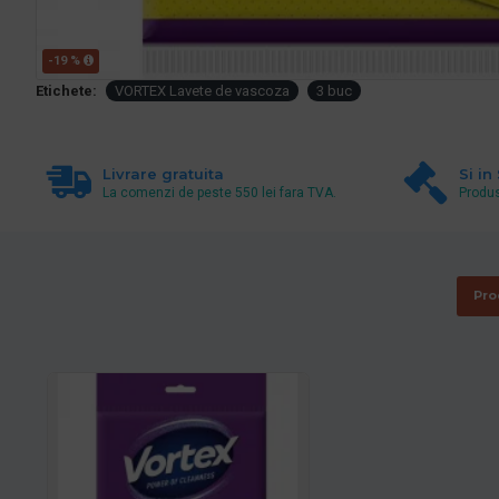
-19 %
Etichete:
VORTEX Lavete de vascoza
3 buc
Livrare gratuita
Si in
La comenzi de peste 550 lei fara TVA.
Produs
Pro