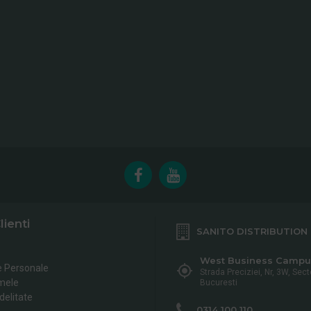
lienti
SANITO DISTRIBUTION
West Business Campu
e Personale
Strada Preciziei, Nr, 3W, Sect
mele
Bucuresti
delitate
0314 100 110