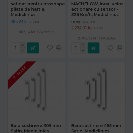
satinat pentru prosoape
MACHFLOW, inox lucios,
pliate de hartie,
actionare cu senzor -
Mediclinics
325 Km/h, Mediclinics
485,24 lei
+ TVA
PRP
2.457,74 lei
2.234,31 lei
+ TVA
587,14 lei
TVA inclus
2.703,52 lei
TVA inclus
7 - 14 ZILE
Bara sustinere 305 mm
Bara sustinere 455 mm
Satin, Mediclinics
Satin, Mediclinics