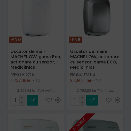
-9 %
-9 %
Uscator de maini
Uscator de maini
MACHFLOW, gama Eco,
MACHFLOW, actionare
actionare cu senzor,
cu senzor, gama ECO,
Mediclinics
Mediclinics
PRP
1.910,77 lei
PRP
2.457,74 lei
1.737,06 lei
2.234,31 lei
+ TVA
+ TVA
2.101,84 lei
TVA inclus
2.703,52 lei
TVA inclus
7 - 14 ZILE