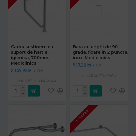
Cadru sustinere cu
Bara cu unghi de 90
suport de hartie
grade, fixare in 2 puncte,
igienica, 700mm,
inox, Mediclinics
Mediclinics
533,22 lei
+ TVA
2.159,92 lei
+ TVA
645,20 lei
TVA inclus
2.613,50 lei
TVA inclus
7 - 14 ZILE