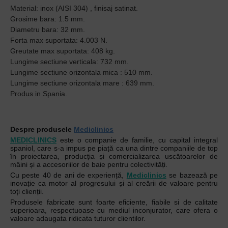
Material: inox (AISI 304) , finisaj satinat.
Grosime bara: 1.5 mm.
Diametru bara: 32 mm.
Forta max suportata: 4.003 N.
Greutate max suportata: 408 kg.
Lungime sectiune verticala: 732 mm.
Lungime sectiune orizontala mica : 510 mm.
Lungime sectiune orizontala mare : 639 mm.
Produs in Spania.
Despre produsele
Mediclinics
MEDICLINICS
este o companie de familie, cu capital integral
spaniol, care s-a impus pe piață ca una dintre companiile de top
în proiectarea, producția și comercializarea uscătoarelor de
mâini și a accesoriilor de baie pentru colectivități.
Cu peste 40 de ani de experiență,
Mediclinics
se bazează pe
inovație ca motor al progresului și al creării de valoare pentru
toți clienții.
Produsele fabricate sunt foarte eficiente, fiabile si de calitate
superioara, respectuoase cu mediul inconjurator, care ofera o
valoare adaugata ridicata tuturor clientilor.