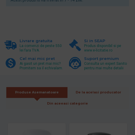
Acest produs iti va fi livrat in 7 - 14 zile.
Livrare gratuita
Si in SEAP
La comenzi de peste 550
Produs disponibil si pe
lei fara TVA.
www.e-licitatie.ro
Cel mai mic pret
Suport premium
Ai gasit un pret mai mic?
Consulta un expert Sanito
Promitem sa il echivalam.
pentru mai multe detalii
Produse Asemanatoare
De la acelasi producator
Din aceeasi categorie