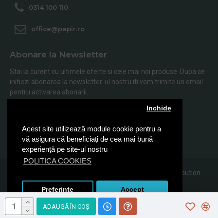
0314 100 110
office@papir.ro
Abonare la Newsletter
Stai la curent cu ultimele oferte si cele mai noi produse. Dupa ce
initiezi abonarea la newsletter-ul nostru iti vom trimite un email
pentru activarea abonarii.
Inchide
Abonare
Acest site utilizează module cookie pentru a
Am citit şi sunt de acord cu
Politica de Confidentialitate
vă asigura că beneficiați de cea mai bună
experiență pe site-ul nostru
POLITICA COOKIES
© 2019, Papir.ro, Toate drepturile rezervate Sanito Distribution
SRL
Preferinte
Accept
ADAUGĂ ÎN COŞ