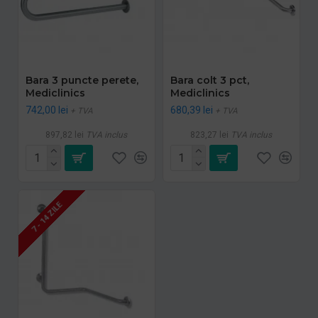
Bara 3 puncte perete,
Bara colt 3 pct,
Mediclinics
Mediclinics
742,00 lei
680,39 lei
+ TVA
+ TVA
897,82 lei
TVA inclus
823,27 lei
TVA inclus
7 - 14 ZILE