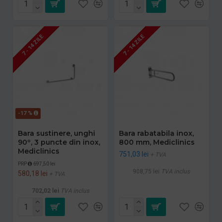
7 - 14 ZILE
7 - 14 ZILE
-17 %
Bara sustinere, unghi
Bara rabatabila inox,
90º, 3 puncte din inox,
800 mm, Mediclinics
Mediclinics
751,03 lei
+ TVA
PRP
697,50 lei
908,75 lei
TVA inclus
580,18 lei
+ TVA
702,02 lei
TVA inclus