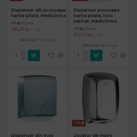
Dispenser alb prosoape
Dispenser prosoape
hartie pliate, Mediclinics
hartie pliate, inox
satinat, Mediclinics
PRP
313,60 lei
285,09 lei
PRP
526,44 lei
+ TVA
457,47 lei
+ TVA
344,96 lei
TVA inclus
553,54 lei
TVA inclus
-9 %
Dispenser din inox
Uscator de maini