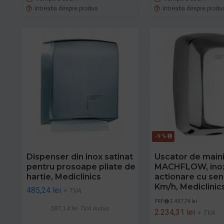
Intreaba despre produs
Intreaba despre produ
-9 %
Dispenser din inox satinat
Uscator de main
pentru prosoape pliate de
MACHFLOW, inox 
hartie, Mediclinics
actionare cu sen
Km/h, Mediclinic
485,24 lei
+ TVA
PRP
2.457,74 lei
587,14 lei
TVA inclus
2.234,31 lei
+ TVA