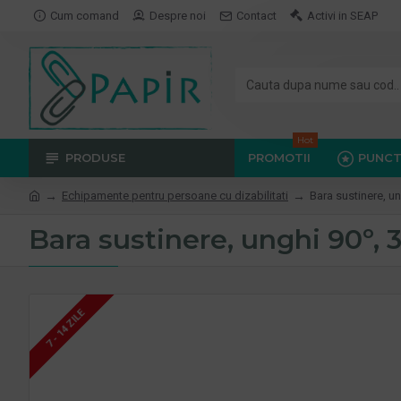
Cum comand
Despre noi
Contact
Activi in SEAP
Hot
PRODUSE
PROMOTII
PUNCT
Echipamente pentru persoane cu dizabilitati
Bara sustinere, un
Bara sustinere, unghi 90º, 
7 - 14 ZILE