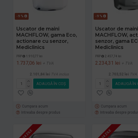
-9 %
-9 %
Uscator de maini
Uscator de main
MACHFLOW, gama Eco,
MACHFLOW, acti
actionare cu senzor,
senzor, gama EC
Mediclinics
Mediclinics
PRP
1.910,77 lei
PRP
2.457,74 lei
1.737,06 lei
2.234,31 lei
+ TVA
+ TVA
2.101,84 lei
TVA inclus
2.703,52 lei
TVA 
ADAUGĂ ÎN COŞ
ADAUGĂ ÎN 
Cumpara acum
Cumpara acum
Intreaba despre produs
Intreaba despre produ
7 - 14 ZILE
7 - 14 ZILE