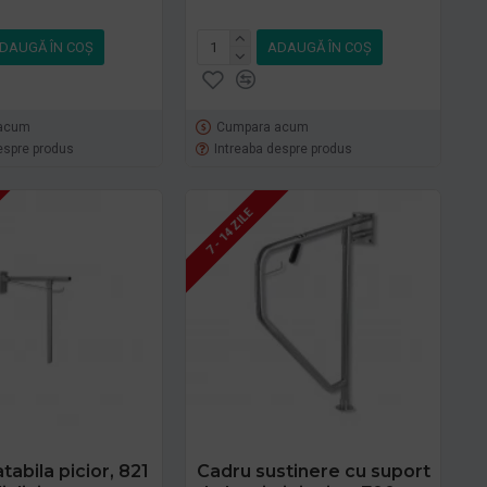
DAUGĂ ÎN COŞ
ADAUGĂ ÎN COŞ
acum
Cumpara acum
espre produs
Intreaba despre produs
7 - 14 ZILE
tabila picior, 821
Cadru sustinere cu suport