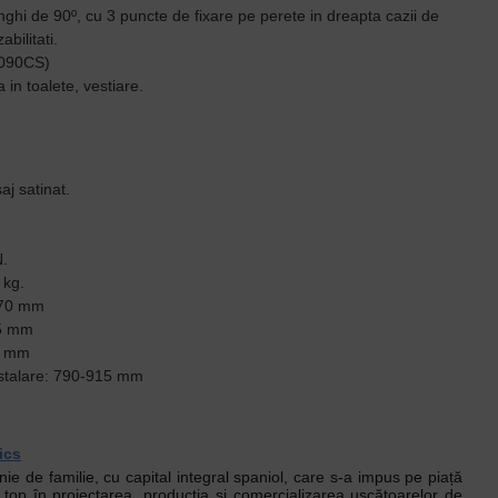
ghi de 90º, cu 3 puncte de fixare pe perete in dreapta cazii de
bilitati.
I090CS)
 in toalete, vestiare.
aj satinat.
N.
 kg.
a 70 mm
65 mm
55 mm
stalare: 790-915 mm
ics
e de familie, cu capital integral spaniol, care s-a impus pe piață
top în proiectarea, producția și comercializarea uscătoarelor de