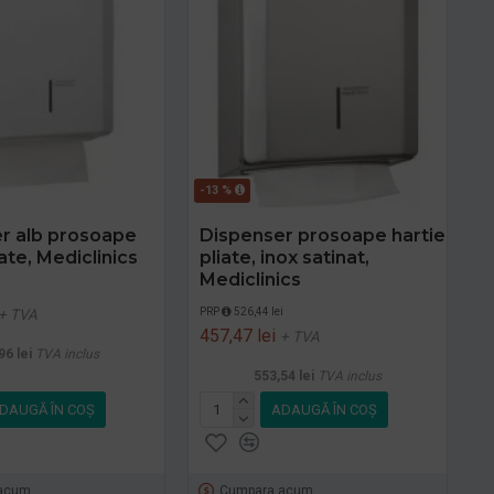
-13 %
r alb prosoape
Dispenser prosoape hartie
iate, Mediclinics
pliate, inox satinat,
Mediclinics
i
PRP
526,44 lei
+ TVA
457,47 lei
+ TVA
96 lei
TVA inclus
553,54 lei
TVA inclus
DAUGĂ ÎN COŞ
ADAUGĂ ÎN COŞ
acum
Cumpara acum