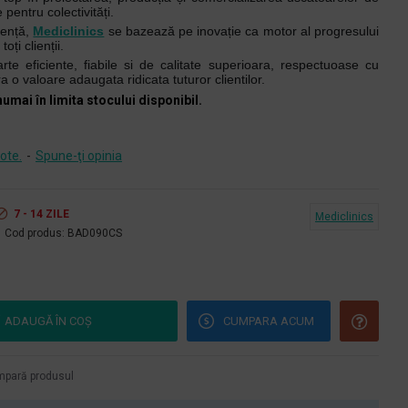
 pentru colectivități.
iență,
Mediclinics
se bazează pe inovație ca motor al progresului
oți clienții.
rte eficiente, fiabile si de calitate superioara, respectuoase cu
a o valoare adaugata ridicata tuturor clientilor.
numai în limita stocului disponibil.
ote.
-
Spune-ţi opinia
7 - 14 ZILE
Mediclinics
Cod produs:
BAD090CS
ADAUGĂ ÎN COŞ
CUMPARA ACUM
pară produsul