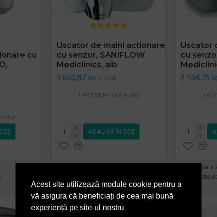
i
Uscator de maini actionare
Uscator 
onare cu
cu senzor, SANIFLOW
cu senz
O,
Mediclinics, alb
Mediclini
1.650,87 lei
2.154,75 le
+ TVA
1.997,55 lei
TVA inclus
2.607
inclus
COŞ
ADAUGĂ ÎN COŞ
A
Cumpara acum
Cumpara 
s
Intreaba despre produs
Intreaba d
Acest site utilizează module cookie pentru a
vă asigura că beneficiați de cea mai bună
experiență pe site-ul nostru