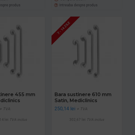
espre produs
Intreaba despre produs
7 - 14 ZILE
tinere 455 mm
Bara sustinere 610 mm
diclinics
Satin, Mediclinics
250,14 lei
+ TVA
+ TVA
14 lei
TVA inclus
302,67 lei
TVA inclus