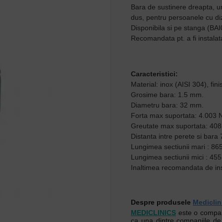
Bara de sustinere dreapta, un
dus, pentru persoanele cu diza
Disponibila si pe stanga (BA
Recomandata pt. a fi instalata
Caracteristici:
Material: inox (AISI 304), finis
Grosime bara: 1.5 mm.
Diametru bara: 32 mm.
Forta max suportata: 4.003 
Greutate max suportata: 408
Distanta intre perete si bar
Lungimea sectiunii mari : 8
Lungimea sectiunii mici : 4
Inaltimea recomandata de in
Despre produsele
Mediclin
MEDICLINICS
este o compani
ca una dintre companiile de 