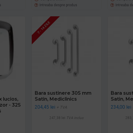
s
Intreaba despre produs
Intreaba d
7 - 14 ZILE
i
Bara sustinere 305 mm
Bara sus
lucios,
Satin, Mediclinics
Satin, Me
zor - 325
204,45 lei
234,00 lei
+ TVA
s
247,38 lei
TVA inclus
283,