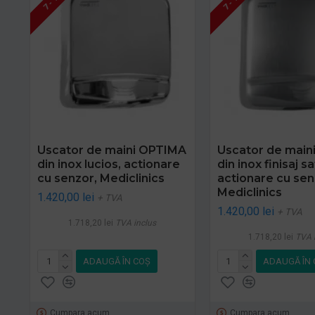
Uscator de maini OPTIMA
Uscator de main
din inox lucios, actionare
din inox finisaj sa
cu senzor, Mediclinics
actionare cu sen
Mediclinics
1.420,00 lei
+ TVA
1.420,00 lei
+ TVA
1.718,20 lei
TVA inclus
1.718,20 lei
TVA 
ADAUGĂ ÎN COŞ
ADAUGĂ ÎN 
Cumpara acum
Cumpara acum