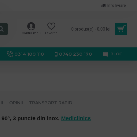
Info livrare
0 produs(e) - 0,00 lei
Contul meu
Favorite
0314 100 110
0740 230 170
BLOG
II
OPINII
TRANSPORT RAPID
 90º, 3 puncte din inox,
Mediclinics