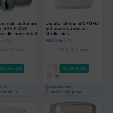
de maini actionare
Uscator de maini OPTIMA,
or, SANIFLOW
actionare cu senzor,
cs, din inox satinat
Mediclinics
i
983,00 lei
+ TVA
+ TVA
,25 lei
TVA inclus
1.189,43 lei
TVA inclus
DAUGĂ ÎN COŞ
ADAUGĂ ÎN COŞ
acum
Cumpara acum
espre produs
Intreaba despre produs