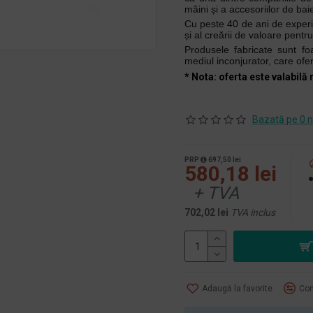
mâini și a accesoriilor de baie
Cu peste 40 de ani de exper
și al creării de valoare pentru t
Produsele fabricate sunt foa
mediul inconjurator, care ofer
* Nota: oferta este valabilă 
Bazată pe 0 n
PRP
697,50 lei
580,18 lei
+ TVA
702,02 lei
TVA inclus
Adaugă la favorite
Com