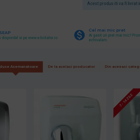
Acest produs iti va fi livrat i
Cel mai mic pret
 SEAP
Ai gasit un pret mai mic? Pro
 disponibil si pe www.e-licitatie.ro
echivalam.
duse Asemanatoare
De la acelasi producator
Din aceeasi categ
7 - 14 ZILE