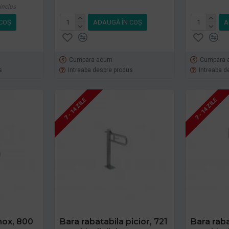
inclus
COŞ
ADAUGĂ ÎN COŞ
A
Cumpara acum
Cumpara 
s
Intreaba despre produs
Intreaba d
7 - 14 ZILE
7 - 14 ZILE
nox, 800
Bara rabatabila picior, 721
Bara raba