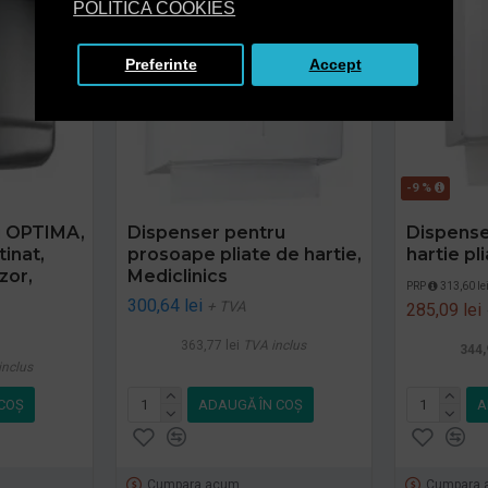
POLITICA COOKIES
Preferinte
Accept
-9 %
i OPTIMA,
Dispenser pentru
Dispense
tinat,
prosoape pliate de hartie,
hartie pl
zor,
Mediclinics
PRP
313,60 le
300,64 lei
+ TVA
285,09 lei
363,77 lei
TVA inclus
344,
inclus
COŞ
ADAUGĂ ÎN COŞ
A
Cumpara acum
Cumpara 