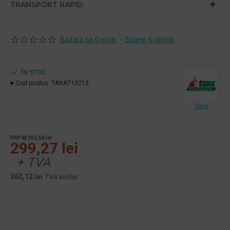
TRANSPORT RAPID
Bazată pe 0 note.
-
Spune-ţi opinia
ÎN STOC
Cod produs:
TANA713213
Tana
PRP
302,64 lei
299,27 lei
+ TVA
362,12 lei
TVA inclus