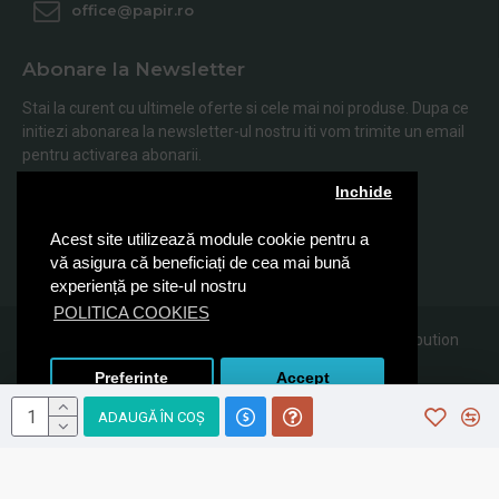
office@papir.ro
Abonare la Newsletter
Stai la curent cu ultimele oferte si cele mai noi produse. Dupa ce
initiezi abonarea la newsletter-ul nostru iti vom trimite un email
pentru activarea abonarii.
Inchide
Abonare
Acest site utilizează module cookie pentru a
Am citit şi sunt de acord cu
Politica de Confidentialitate
vă asigura că beneficiați de cea mai bună
experiență pe site-ul nostru
POLITICA COOKIES
© 2019, Papir.ro, Toate drepturile rezervate Sanito Distribution
SRL
Preferinte
Accept
ADAUGĂ ÎN COŞ