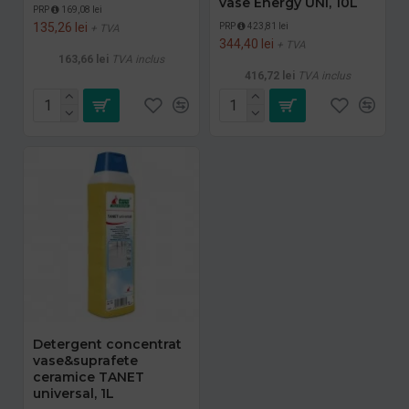
vase Energy UNI, 10L
PRP
169,08 lei
135,26 lei
PRP
423,81 lei
+ TVA
344,40 lei
+ TVA
163,66 lei
TVA inclus
416,72 lei
TVA inclus
Detergent concentrat
vase&suprafete
ceramice TANET
universal, 1L