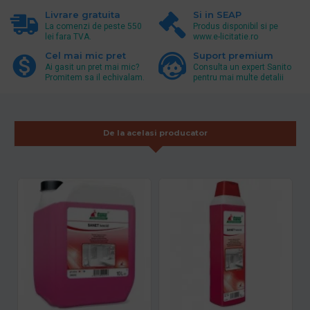
Livrare gratuita
Si in SEAP
La comenzi de peste 550
Produs disponibil si pe
lei fara TVA.
www.e-licitatie.ro
Cel mai mic pret
Suport premium
Ai gasit un pret mai mic?
Consulta un expert Sanito
Promitem sa il echivalam.
pentru mai multe detalii
De la acelasi producator