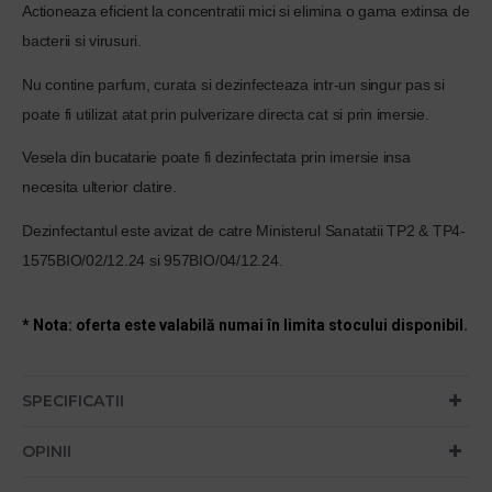
Actioneaza eficient la concentratii mici si elimina o gama extinsa de
bacterii si virusuri.
Nu contine parfum, curata si dezinfecteaza intr-un singur pas si
poate fi utilizat atat prin pulverizare directa cat si prin imersie.
Vesela din bucatarie poate fi dezinfectata prin imersie insa
necesita ulterior clatire.
Dezinfectantul este avizat de catre Ministerul Sanatatii TP2 & TP4-
1575BIO/02/12.24 si 957BIO/04/12.24.
* Nota: oferta este valabilă numai în limita stocului disponibil.
SPECIFICATII
OPINII