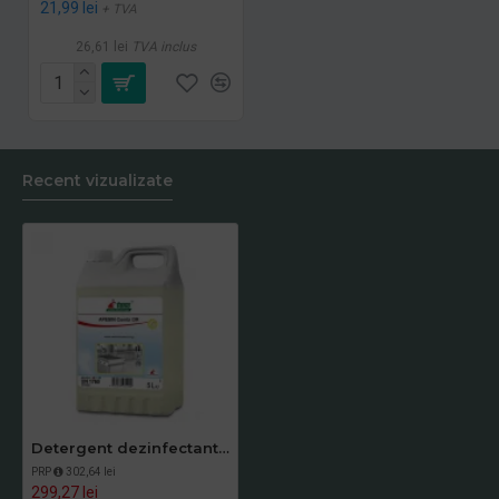
21,99 lei
+ TVA
26,61 lei
TVA inclus
Recent vizualizate
Detergent dezinfectant concentrat pe baza de saruri cuaternare APESIN COMBI DR, 5l
PRP
302,64 lei
299,27 lei