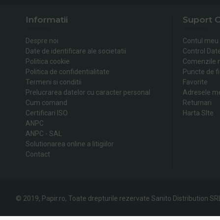
Informatii
Suport C
Despre noi
Contul meu
Date de identificare ale societatii
Control Dat
Politica cookie
Comenzile 
Politica de confidentialitate
Puncte de fi
Termeni si conditii
Favorite
Prelucrarea datelor cu caracter personal
Adresele m
Cum comand
Returnari
Certificari ISO
Harta SIte
ANPC
ANPC - SAL
Solutionarea online a litigiilor
Contact
© 2019, Papir.ro, Toate drepturile rezervate Sanito Distribution SR