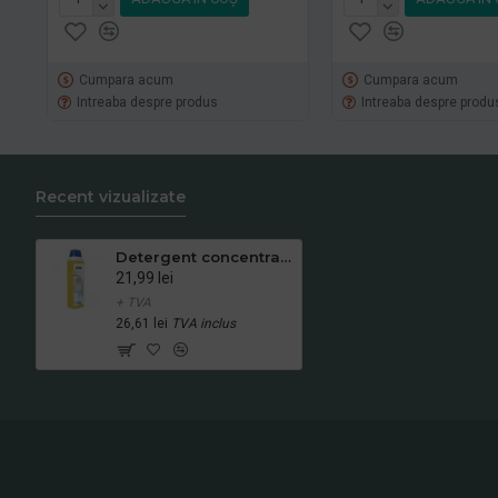
Cumpara acum
Cumpara acum
Intreaba despre produs
Intreaba despre produ
Recent vizualizate
Detergent concentrat vase&suprafete ceramice TANET universal, 1L
21,99 lei
+ TVA
26,61 lei
TVA inclus