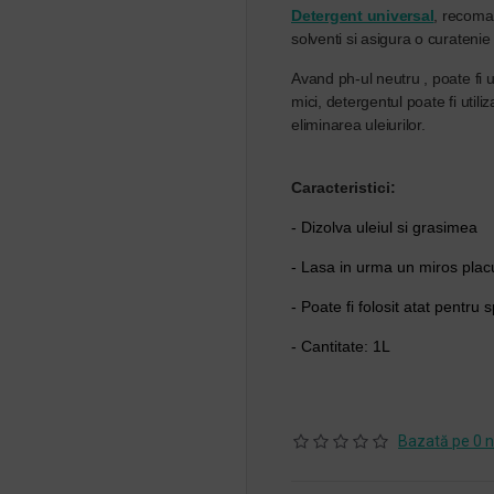
Detergent universal
, recoman
solventi si asigura o curatenie
Avand ph-ul neutru , poate fi 
mici, detergentul poate fi utili
eliminarea uleiurilor.
Caracteristici:
- Dizolva uleiul si grasimea
- Lasa in urma un miros plac
- Poate fi folosit atat pentr
- Cantitate: 1L
Bazată pe 0 n