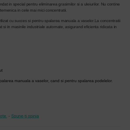
dat in special pentru eliminarea grasimilor si a uleiurilor. Nu contine
 temenica in cele mai mici concentratii.
utlizat cu succes si pentru spalarea manuala a vaselor.La concentratii
zat si in masinile industriale automate, asigurand eficienta ridicata in
ut
u spalarea manuala a vaselor, cand si pentru spalarea podelelor.
ote.
-
Spune-ţi opinia