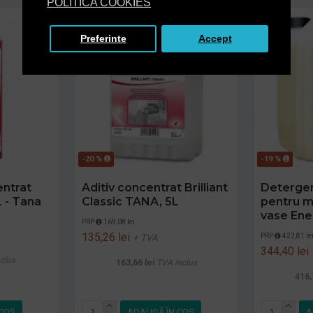
POLITICA COOKIES
Preferinte
Accept
-20 %
-19 %
ntrat
Aditiv concentrat Brilliant
Detergen
L - Tana
Classic TANA, 5L
pentru m
vase Ene
PRP
169,08 lei
135,26 lei
PRP
423,81 le
+ TVA
344,40 lei
clus
163,66 lei
TVA inclus
416,
COŞ
ADAUGĂ ÎN COŞ
A