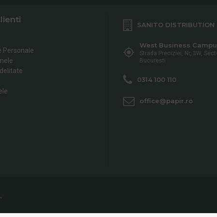
lienti
SANITO DISTRIBUTION
West Business Campu
e Personale
Strada Preciziei, Nr, 3W, Sect
mele
Bucuresti
delitate
0314 100 110
ele
office@papir.ro
L