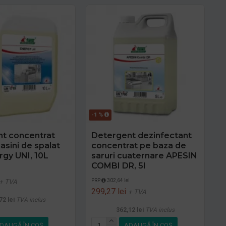
-1 %
t concentrat
Detergent dezinfectant
asini de spalat
concentrat pe baza de
rgy UNI, 10L
saruri cuaternare APESIN
COMBI DR, 5l
i
PRP
302,64 lei
+ TVA
299,27 lei
+ TVA
72 lei
TVA inclus
362,12 lei
TVA inclus
DAUGĂ ÎN COŞ
ADAUGĂ ÎN COŞ