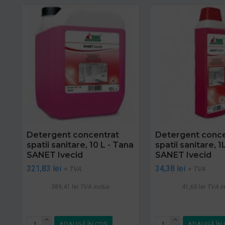
Detergent concentrat
Detergent conce
spatii sanitare, 10 L - Tana
spatii sanitare, 1
SANET Ivecid
SANET Ivecid
321,83 lei
34,38 lei
+ TVA
+ TVA
389,41 lei
TVA inclus
41,60 lei
TVA in
ADAUGĂ ÎN COŞ
ADAUGĂ ÎN 