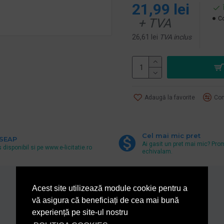
21,99 lei
Co
+ TVA
26,61 lei
TVA inclus
Adaugă la favorite
Com
Cel mai mic pret
 SEAP
Ai gasit un pret mai mic? Pro
 disponibil si pe www.e-licitatie.ro
echivalam.
Acest site utilizează module cookie pentru a
De la acelasi producator
vă asigura că beneficiați de cea mai bună
experiență pe site-ul nostru