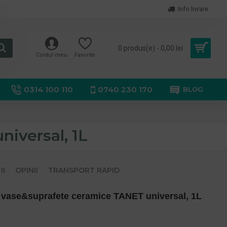
Info livrare
0 produs(e) - 0,00 lei
Contul meu
Favorite
0314 100 110
0740 230 170
BLOG
iversal, 1L
II
OPINII
TRANSPORT RAPID
 vase&suprafete ceramice TANET universal, 1L