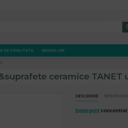
E DE FIDELITATE
BRAND-URI
1L
&suprafete ceramice TANET un
DESCRIERE
SPECIFICAT
Detergent
concentrat