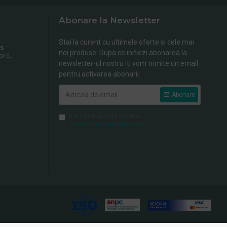
Abonare la Newsletter
Stai la curent cu ultimele oferte si cele mai
s
noi produse. Dupa ce initiezi abonarea la
or 6,
newsletter-ul nostru iti vom trimite un email
pentru activarea abonarii.
Abonare
Am citit şi sunt de acord cu
Politica de Confidentialitate