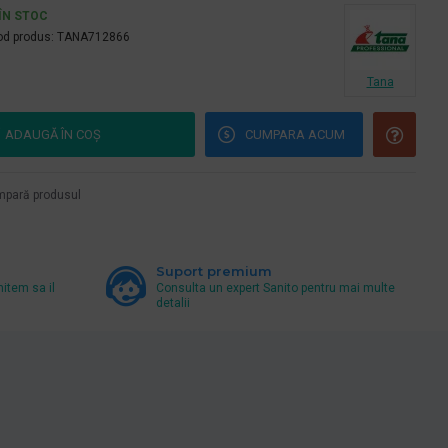
ÎN STOC
d produs:
TANA712866
Tana
ADAUGĂ ÎN COŞ
CUMPARA ACUM
pară produsul
Suport premium
mitem sa il
Consulta un expert Sanito pentru mai multe
detalii