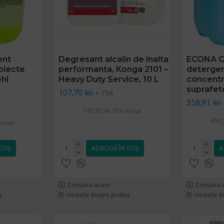
ent
Degresant alcalin de inalta
ECONA C
biecte
performanta, Konga 2101 –
detergen
ehl
Heavy Duty Service, 10 L
concentr
suprafete
107,70 lei
+ TVA
358,91 lei
130,32 lei
TVA inclus
434,
nclus
COŞ
ADAUGĂ ÎN COŞ
A
Cumpara acum
Cumpara 
s
Intreaba despre produs
Intreaba d