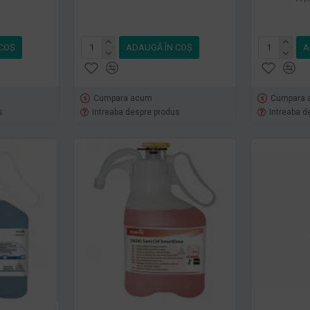
COŞ
ADAUGĂ ÎN COŞ
A
Cumpara acum
Cumpara 
s
Intreaba despre produs
Intreaba d