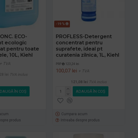
-19 %
ONC. ECO-
PROFLESS-Detergent
t ecologic
concentrat pentru
at pentru toate
suprafete, ideal pt
le, 10L, Kiehl
curatenia zilnica, 1L, Kiehl
+ TVA
PRP
123,24 lei
100,07 lei
+ TVA
28 lei
TVA inclus
121,08 lei
TVA inclus
DAUGĂ ÎN COŞ
ADAUGĂ ÎN COŞ
acum
Cumpara acum
espre produs
Intreaba despre produs