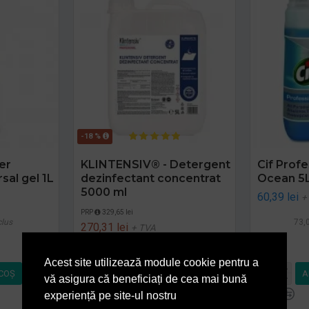
-18 %
er
KLINTENSIV® - Detergent
Cif Profe
sal gel 1L
dezinfectant concentrat
Ocean 5
5000 ml
60,39 lei
+
PRP
329,65 lei
clus
73,0
270,31 lei
+ TVA
327,08 lei
TVA inclus
Acest site utilizează module cookie pentru a
COŞ
ADAUGĂ ÎN COŞ
A
vă asigura că beneficiați de cea mai bună
experiență pe site-ul nostru