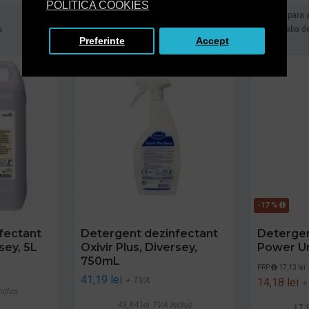
POLITICA COOKIES
Cumpara acum
Cumpara 
s
Intreaba despre produs
Intreaba d
Preferinte
Accept
-17 %
fectant
Detergent dezinfectant
Deterge
sey, 5L
Oxivir Plus, Diversey,
Power Un
750mL
PRP
17,13 lei
41,19 lei
+ TVA
14,18 lei
+
nclus
49,84 lei
TVA inclus
17,1