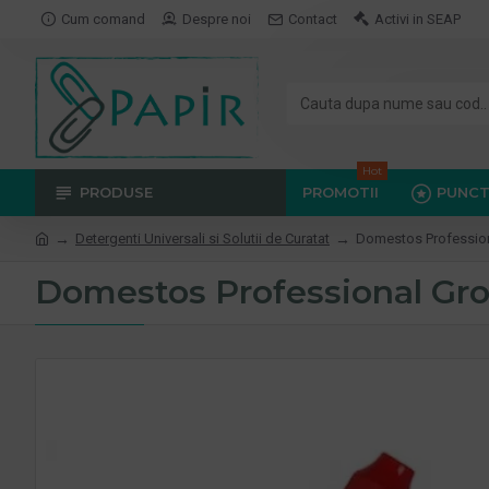
Cum comand
Despre noi
Contact
Activi in SEAP
Hot
PRODUSE
PROMOTII
PUNCT
Detergenti Universali si Solutii de Curatat
Domestos Professiona
Domestos Professional Grou