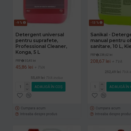
-9 %
-13 %
Detergent universal
Sanikal - Deterg
pentru suprafete,
manual pentru o
Professional Cleaner,
sanitare, 10 L, Ki
Konga, 5 L
PRP
238,62 lei
208,67 lei
PRP
50,45 lei
+ TVA
45,86 lei
+ TVA
252,49 lei
TVA i
55,49 lei
TVA inclus
ADAUGĂ ÎN COŞ
ADAUGĂ ÎN 
Cumpara acum
Cumpara acum
Intreaba despre produs
Intreaba despre produ