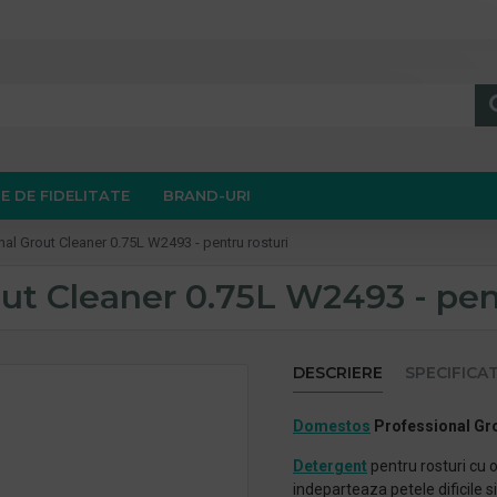
E DE FIDELITATE
BRAND-URI
l Grout Cleaner 0.75L W2493 - pentru rosturi
t Cleaner 0.75L W2493 - pent
DESCRIERE
SPECIFICAT
Domestos
Professional Gro
Detergent
pentru rosturi cu 
indeparteaza petele dificile s