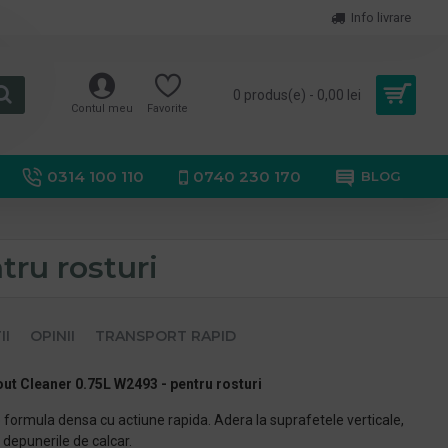
Info livrare
0 produs(e) - 0,00 lei
Contul meu
Favorite
0314 100 110
0740 230 170
BLOG
ru rosturi
II
OPINII
TRANSPORT RAPID
ut Cleaner 0.75L W2493 - pentru rosturi
o formula densa cu actiune rapida. Adera la suprafetele verticale,
i depunerile de calcar.