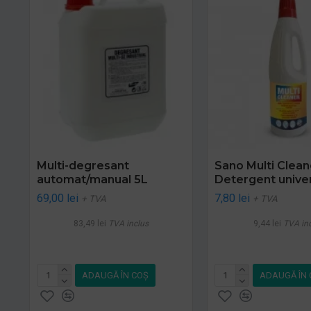
Multi-degresant
Sano Multi Clean
automat/manual 5L
Detergent univer
69,00 lei
7,80 lei
+ TVA
+ TVA
83,49 lei
TVA inclus
9,44 lei
TVA in
ADAUGĂ ÎN COŞ
ADAUGĂ ÎN 