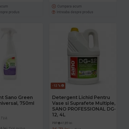
acum
Cumpara acum
espre produs
Intreaba despre produs
-12 %
nt Sano Green
Detergent Lichid Pentru
iversal, 750ml
Vase si Suprafete Multiple,
SANO PROFESSIONAL DG-
12, 4L
 TVA
PRP
41,89 lei
6 lei
TVA inclus