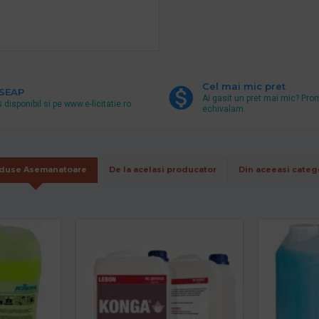
Cel mai mic pret
 SEAP
Ai gasit un pret mai mic? Pro
 disponibil si pe www.e-licitatie.ro
echivalam.
duse Asemanatoare
De la acelasi producator
Din aceeasi categ