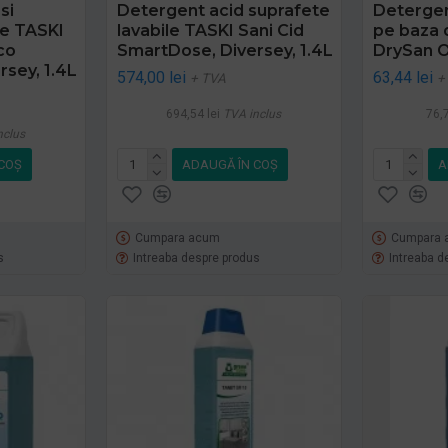
si
Detergent acid suprafete
Detergen
le TASKI
lavabile TASKI Sani Cid
pe baza 
co
SmartDose, Diversey, 1.4L
DrySan O
sey, 1.4L
574,00 lei
63,44 lei
+ TVA
+
694,54 lei
TVA inclus
76,7
nclus
COŞ
ADAUGĂ ÎN COŞ
A
Cumpara acum
Cumpara 
s
Intreaba despre produs
Intreaba d