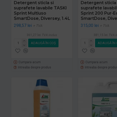
Detergent sticla si
Detergent sticla 
suprafete lavabile TASKI
suprafete lavabi
Sprint Multiuso
Sprint 200 Pur-E
SmartDose, Diversey, 1.4L
SmartDose, Diver
298,57 lei
315,00 lei
+ TVA
+ TVA
361,27 lei
TVA inclus
381,15 lei
TVA i
ADAUGĂ ÎN COŞ
ADAUGĂ ÎN 
Cumpara acum
Cumpara acum
Intreaba despre produs
Intreaba despre produ