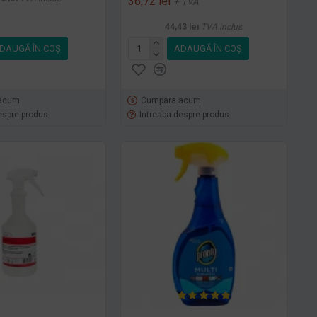
36,72 lei
+ TVA
44,43 lei
TVA inclus
DAUGĂ ÎN COŞ
ADAUGĂ ÎN COŞ
acum
Cumpara acum
espre produs
Intreaba despre produs