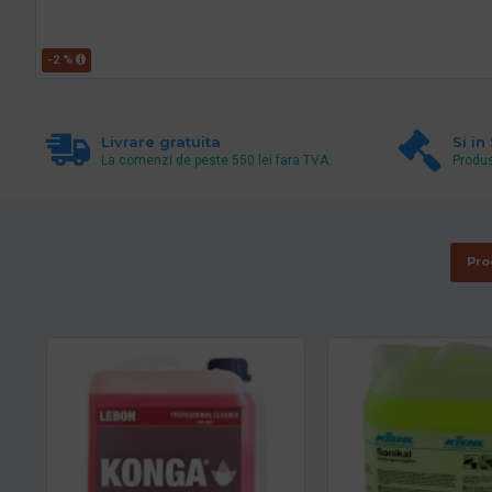
-2 %
Livrare gratuita
Si in
La comenzi de peste 550 lei fara TVA.
Produs
Pro