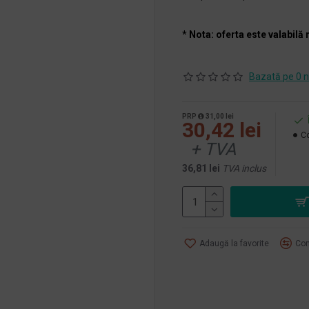
* Nota: oferta este valabilă 
Bazată pe 0 n
PRP
31,00 lei
30,42 lei
Co
+ TVA
36,81 lei
TVA inclus
Adaugă la favorite
Com