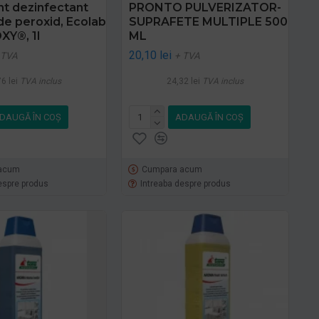
t dezinfectant
PRONTO PULVERIZATOR-
de peroxid, Ecolab
SUPRAFETE MULTIPLE 500
XY®, 1l
ML
20,10 lei
 TVA
+ TVA
6 lei
TVA inclus
24,32 lei
TVA inclus
DAUGĂ ÎN COŞ
ADAUGĂ ÎN COŞ
acum
Cumpara acum
espre produs
Intreaba despre produs