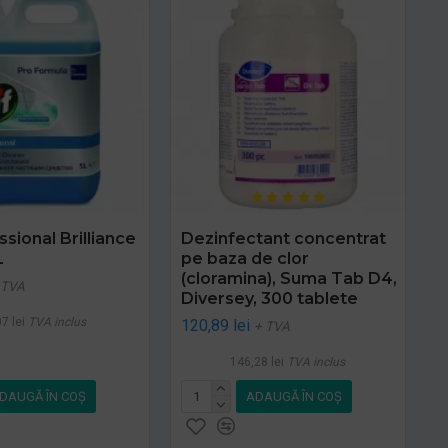
ssional Brilliance
Dezinfectant concentrat
L
pe baza de clor
(cloramina), Suma Tab D4,
 TVA
Diversey, 300 tablete
7 lei
TVA inclus
120,89 lei
+ TVA
146,28 lei
TVA inclus
DAUGĂ ÎN COŞ
ADAUGĂ ÎN COŞ