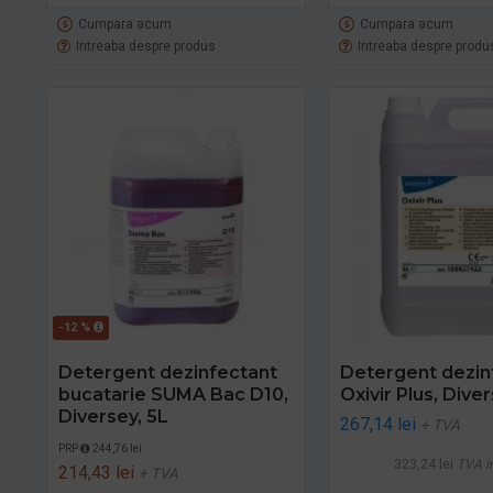
Cumpara acum
Cumpara acum
Intreaba despre produs
Intreaba despre produ
-12 %
Detergent dezinfectant
Detergent dezin
bucatarie SUMA Bac D10,
Oxivir Plus, Diver
Diversey, 5L
267,14 lei
+ TVA
PRP
244,76 lei
323,24 lei
TVA i
214,43 lei
+ TVA