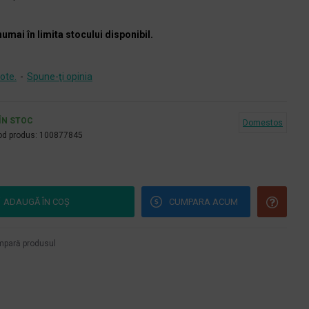
numai în limita stocului disponibil.
ote.
-
Spune-ţi opinia
ÎN STOC
Domestos
d produs:
100877845
ADAUGĂ ÎN COŞ
CUMPARA ACUM
pară produsul