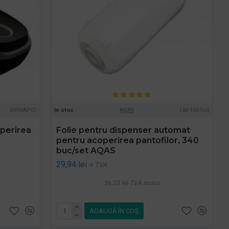
DRMAP01
In stoc
AQAS
LM-100-foil
perirea
Folie pentru dispenser automat
pentru acoperirea pantofilor, 340
buc/set AQAS
29,94 lei
+ TVA
36,23 lei
TVA inclus
ADAUGĂ ÎN COŞ