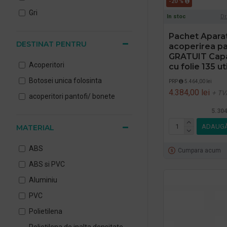
-20 %
Gri
In stoc
Dr
Pachet Apara
DESTINAT PENTRU
acoperirea pa
GRATUIT Capac
Acoperitori
cu folie 135 ut
Botosei unica folosinta
PRP
5.464,00 lei
4.384,00 lei
+ TV
acoperitori pantofi/ bonete
5.304
ADAUGĂ
MATERIAL
ABS
Cumpara acum
ABS si PVC
Aluminiu
PVC
Polietilena
Polietilena de inalta densitate