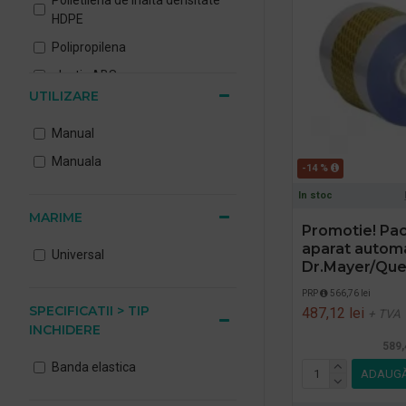
HDPE
Polipropilena
plastic ABS
UTILIZARE
Manual
Manuala
-14 %
In stoc
MARIME
Promotie! Pac
aparat automa
Universal
Dr.Mayer/Qu
PRP
566,76 lei
SPECIFICATII > TIP
487,12 lei
+ TVA
INCHIDERE
589,
Banda elastica
ADAUGĂ