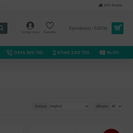
Info livrare
0 produs(e) - 0,00 lei
Contul meu
Favorite
0314 100 110
0740 230 170
BLOG
Sortare
Afisare