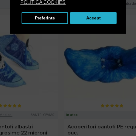
POLITICA COOKIES
Intreaba despre produs
Cumpara acum
Intreaba d
Preferinte
Accept
Medical
SANTR_CEVM01
In stoc
ntofi albastri,
Acoperitori pantofi PE regu
grosime 22 microni
buc.