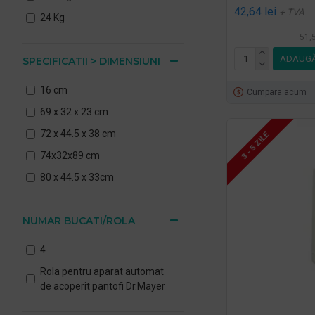
42,64 lei
+ TVA
24 Kg
51,5
ADAUGĂ
SPECIFICATII > DIMENSIUNI
16 cm
Cumpara acum
69 x 32 x 23 cm
72 x 44.5 x 38 cm
3 - 5 ZILE
74x32x89 cm
80 x 44.5 x 33cm
NUMAR BUCATI/ROLA
4
Rola pentru aparat automat
de acoperit pantofi Dr.Mayer