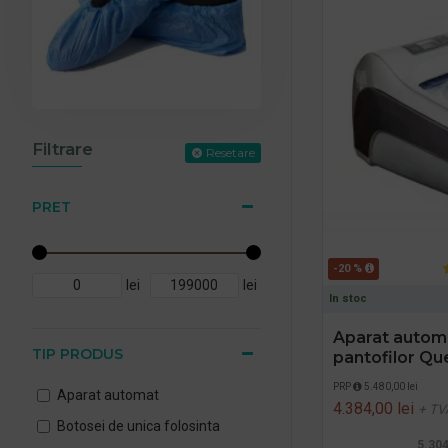
Filtrare
Resetare
PRET
-20 %
lei
lei
In stoc
Aparat autom
TIP PRODUS
pantofilor Qu
PRP
5.480,00 lei
Aparat automat
4.384,00 lei
+ TV
Botosei de unica folosinta
5.304