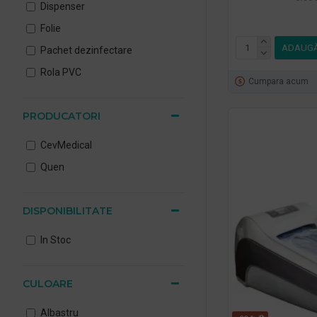
Dispenser
Folie
ADAUGĂ
Pachet dezinfectare
Rola PVC
Cumpara acum
PRODUCATORI
CevMedical
Quen
DISPONIBILITATE
In Stoc
CULOARE
Albastru