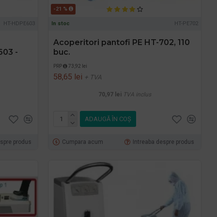
-21 %
HT-HDPE603
In stoc
HT-PE702
Acoperitori pantofi PE HT-702, 110
603 -
buc.
PRP
73,92 lei
58,65 lei
+ TVA
70,97 lei
TVA inclus
ADAUGĂ ÎN COŞ
espre produs
Cumpara acum
Intreaba despre produs