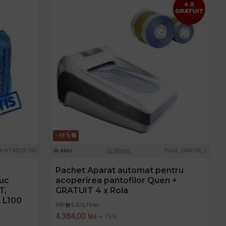
-19 %
k-HT-MS2L100
In stoc
Dr.Mayer
Pack_SAN150_1
Pachet Aparat automat pentru
buc
acoperirea pantofilor Quen +
T,
GRATUIT 4 x Rola
I L100
PRP
5.426,76 lei
4.384,00 lei
+ TVA