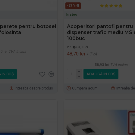
-23 %
In stoc
 perete pentru botosei
Acoperitori pantofi pentru
folosinta
dispenser trafic mediu MS 
100buc
PRP
63,00 lei
0 lei
TVA inclus
48,70 lei
+ TVA
58,93 lei
TVA inclus
 ÎN COŞ
ADAUGĂ ÎN COŞ
Intreaba despre produs
Cumpara acum
Intreaba d