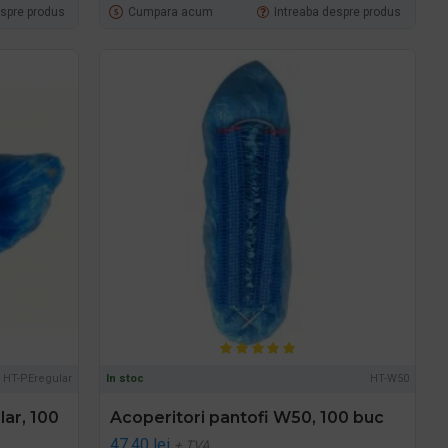
espre produs
Cumpara acum
Intreaba despre produs
HT-PEregular
In stoc
HT-W50
lar, 100
Acoperitori pantofi W50, 100 buc
47,40 lei
+ TVA