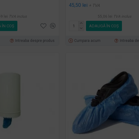
45,50 lei
+ TVA
9 lei
TVA inclus
55,06 lei
TVA inclus
 ÎN COŞ
ADAUGĂ ÎN COŞ
Intreaba despre produs
Cumpara acum
Intreaba d