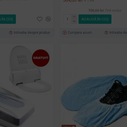
584,00 lei
+ TVA
706,64 lei
TVA inclus
 ÎN COŞ
ADAUGĂ ÎN COŞ
Intreaba despre produs
Cumpara acum
Intreaba d