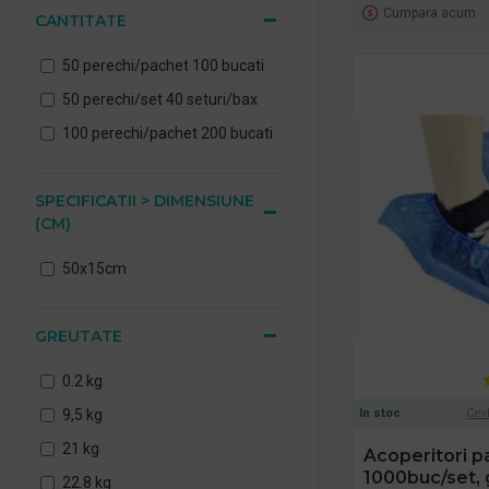
Cumpara acum
CANTITATE
50 perechi/pachet 100 bucati
50 perechi/set 40 seturi/bax
100 perechi/pachet 200 bucati
SPECIFICATII > DIMENSIUNE
(CM)
50x15cm
GREUTATE
0.2 kg
In stoc
Cev
9,5 kg
21 kg
Acoperitori pa
1000buc/set, 
22.8 kg