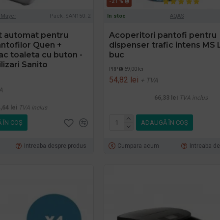
-21 %
.Mayer
Pack_SAN150_2
In stoc
AQAS
t automat pentru
Acoperitori pantofi pentru
ntofilor Quen +
dispenser trafic intens MS 
 toaleta cu buton -
buc
ilizari Sanito
PRP
69,00 lei
54,82 lei
+ TVA
A
66,33 lei
TVA inclus
,64 lei
TVA inclus
 ÎN COŞ
ADAUGĂ ÎN COŞ
Intreaba despre produs
Cumpara acum
Intreaba d