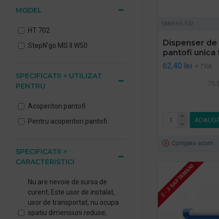
MODEL
SANPHS-132
HT 702
Dispenser de
StepN'go MS II W50
pantofi unica 
62,40 lei
+ TVA
SPECIFICATII > UTILIZAT
75,5
PENTRU
Acoperitori pantofi
ADAUGĂ
Pentru acoperitori pantofi
Cumpara acum
SPECIFICATII >
CARACTERISTICI
2 - 3 SAPTAMANI
Nu are nevoie de sursa de
curent; Este usor de instalat,
usor de transportat, nu ocupa
spatiu dimensiuni reduse;