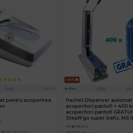
-26 %
Quen
SAN150
In stoc
AQAS
pac
at pentru acoperirea
Pachet Dispenser automat
en
acoperitori pantofi + 400 
acoperitori pantofi GRATUI
StepN'go super trafic, MS I
A
PRP
788,40 lei
,64 lei
TVA inclus