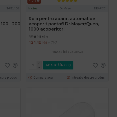
-10 %
HT-PEL100
In stoc
Dr.Mayer
DRAPC01
Rola pentru aparat automat de
L100 - 200
acoperit pantofi Dr.Mayer/Quen,
1000 acoperitori
PRP
148,69 lei
134,40 lei
+ TVA
162,62 lei
TVA inclus
ADAUGĂ ÎN COŞ
espre produs
Cumpara acum
Intreaba despre produs