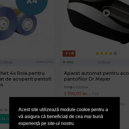
-9 %
Dr.Mayer
DRAPC01x4
In stoc
Dr.Mayer
het 4x Rola pentru
Aparat automat pentru aco
t de acoperit pantofi
pantofilor Dr.Mayer
en
PRP
4.400,00 lei
3.990,00 lei
+ TVA
4.827,90 lei
TVA inclus
Acest site utilizează module cookie pentru a
42 lei
TVA inclus
vă asigura că beneficiați de cea mai bună
 ÎN COŞ
ADAUGĂ ÎN COŞ
experiență pe site-ul nostru