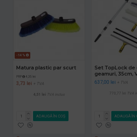
-14 %
Matura plastic par scurt
Set TopLock de 
geamuri, 35cm,
PRP
4,35 lei
637,00 lei
+ TVA
3,73 lei
+ TVA
770,77 lei
TVA i
4,51 lei
TVA inclus
ADAUGĂ ÎN COŞ
ADAUGĂ ÎN 