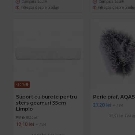
Cumpara acum
Cumpara acum
Intreaba despre produs
Intreaba despre produ
-20 %
Suport cu burete pentru
Perie praf, AQAS
sters geamuri 35cm
27,20 lei
+ TVA
Limpio
32,91 lei
TVA in
PRP
15,20 lei
12,10 lei
+ TVA