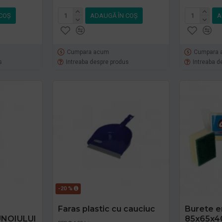
COŞ
ADAUGĂ ÎN COŞ
A
Cumpara acum
Cumpara 
s
Intreaba despre produs
Intreaba d
-20 %
Faras plastic cu cauciuc
Burete e
NOIULUI
85x65x4