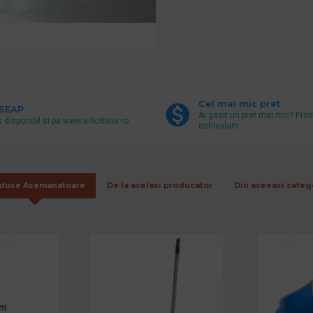
Cel mai mic pret
 SEAP
Ai gasit un pret mai mic? Pro
 disponibil si pe www.e-licitatie.ro
echivalam.
duse Asemanatoare
De la acelasi producator
Din aceeasi categ