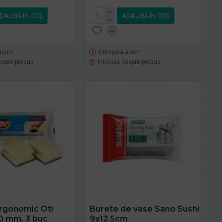
DAUGĂ ÎN COŞ
ADAUGĂ ÎN COŞ
acum
Cumpara acum
espre produs
Intreaba despre produs
rgonomic Oti
Burete de vase Sano Sushi
0 mm, 3 buc
9x12.5cm