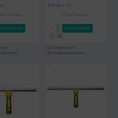
3,41 lei
TVA
+ TVA
3 lei
TVA inclus
4,13 lei
TVA inclus
DAUGĂ ÎN COŞ
ADAUGĂ ÎN COŞ
acum
Cumpara acum
espre produs
Intreaba despre produs