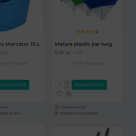
u storcator 15 L
Matura plastic par lung
6,43 lei
 TVA
+ TVA
1 lei
TVA inclus
7,78 lei
TVA inclus
DAUGĂ ÎN COŞ
ADAUGĂ ÎN COŞ
acum
Cumpara acum
espre produs
Intreaba despre produs