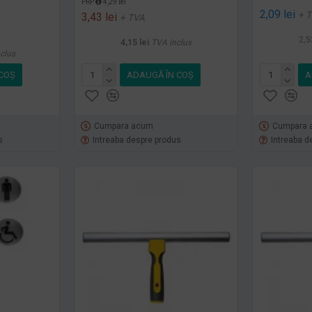
PRP
4,29 lei
2,09 lei
+ 
3,43 lei
+ TVA
2,5
4,15 lei
TVA inclus
clus
COŞ
ADAUGĂ ÎN COŞ
A
Cumpara acum
Cumpara 
s
Intreaba despre produs
Intreaba d