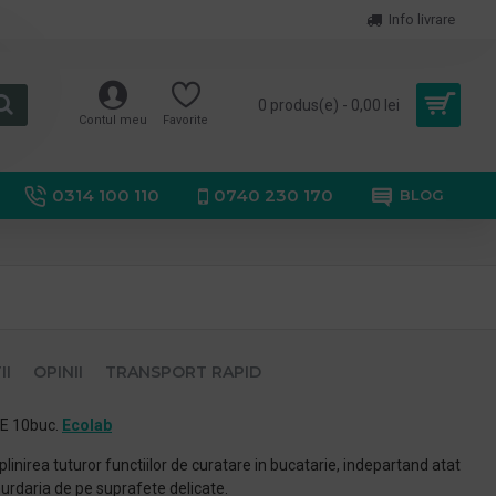
Info livrare
0 produs(e) - 0,00 lei
Contul meu
Favorite
0314 100 110
0740 230 170
BLOG
II
OPINII
TRANSPORT RAPID
E 10buc.
Ecolab
eplinirea tuturor functiilor de curatare in bucatarie, indepartand atat
urdaria de pe suprafete delicate.