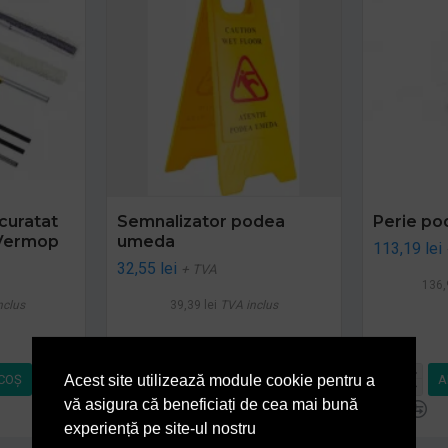
curatat
Semnalizator podea
Perie po
 Vermop
umeda
113,19 lei
32,55 lei
+ TVA
136,
nclus
39,39 lei
TVA inclus
COŞ
ADAUGĂ ÎN COŞ
A
Acest site utilizează module cookie pentru a
vă asigura că beneficiați de cea mai bună
experiență pe site-ul nostru