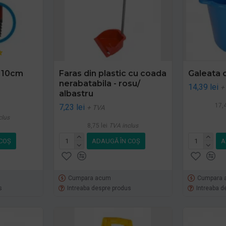
110cm
Faras din plastic cu coada
Galeata c
nerabatabila - rosu/
14,39 lei
+
albastru
17,4
7,23 lei
+ TVA
clus
8,75 lei
TVA inclus
COŞ
ADAUGĂ ÎN COŞ
A
Cumpara acum
Cumpara 
s
Intreaba despre produs
Intreaba d