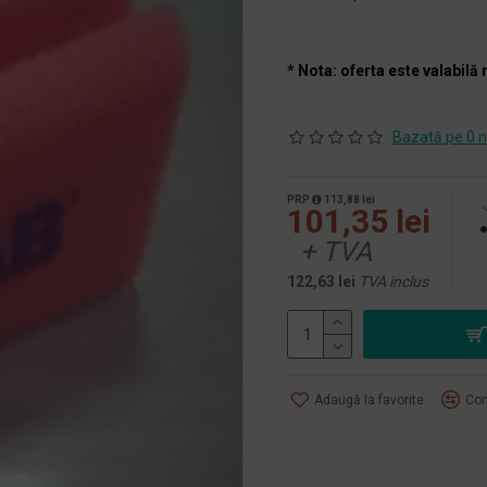
* Nota: oferta este valabilă 
Bazată pe 0 n
PRP
113,88 lei
101,35 lei
+ TVA
122,63 lei
TVA inclus
Adaugă la favorite
Com