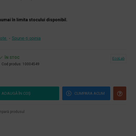
numai în limita stocului disponibil.
ote.
-
Spune-ţi opinia
ÎN STOC
EcoLab
Cod produs:
10004549
ADAUGĂ ÎN COŞ
CUMPARA ACUM
pară produsul