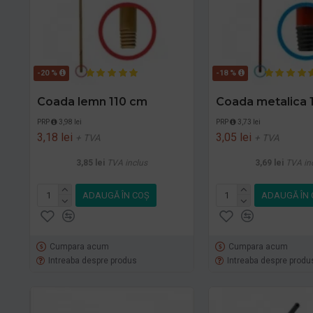
-20 %
-18 %
Coada lemn 110 cm
Coada metalica 
PRP
3,98 lei
PRP
3,73 lei
3,18 lei
3,05 lei
+ TVA
+ TVA
3,85 lei
TVA inclus
3,69 lei
TVA in
ADAUGĂ ÎN COŞ
ADAUGĂ ÎN 
Cumpara acum
Cumpara acum
Intreaba despre produs
Intreaba despre produ