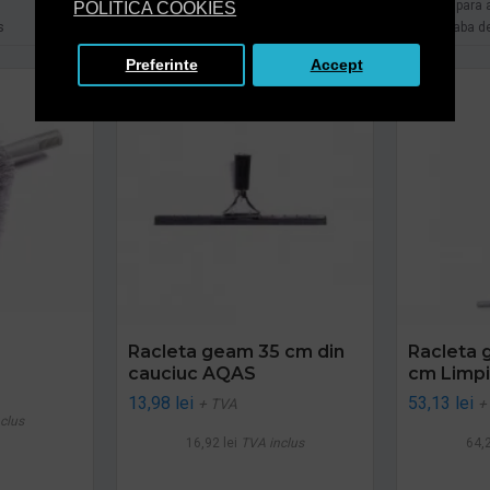
Cumpara acum
Cumpara 
POLITICA COOKIES
s
Intreaba despre produs
Intreaba d
Preferinte
Accept
Racleta geam 35 cm din
Racleta 
cauciuc AQAS
cm Limp
13,98 lei
53,13 lei
+ TVA
+
clus
16,92 lei
TVA inclus
64,2