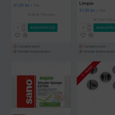
Limpio
61,50 lei
+ TVA
31,50 lei
+ TVA
74,42 lei
TVA inclus
38,12 lei
TVA in
ADAUGĂ ÎN COŞ
ADAUGĂ ÎN 
Cumpara acum
Cumpara acum
Intreaba despre produs
Intreaba despre produ
7 - 14 ZILE