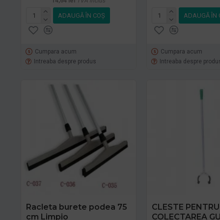
14,64 lei
TVA inclus
ADAUGĂ ÎN COŞ
ADAUGĂ ÎN 
Cumpara acum
Cumpara acum
Intreaba despre produs
Intreaba despre produ
Racleta burete podea 75
CLESTE PENTRU
cm Limpio
COLECTAREA GU