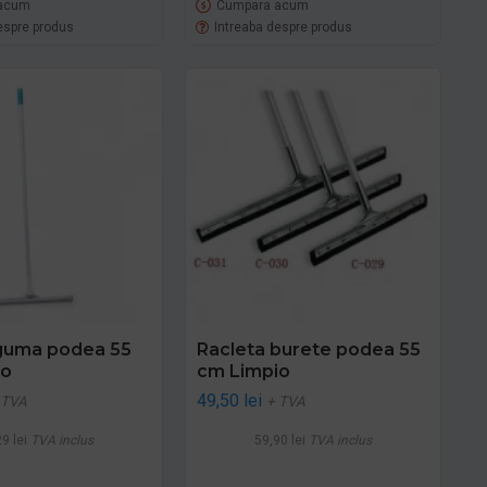
acum
Cumpara acum
espre produs
Intreaba despre produs
guma podea 55
Racleta burete podea 55
io
cm Limpio
49,50 lei
 TVA
+ TVA
9 lei
TVA inclus
59,90 lei
TVA inclus