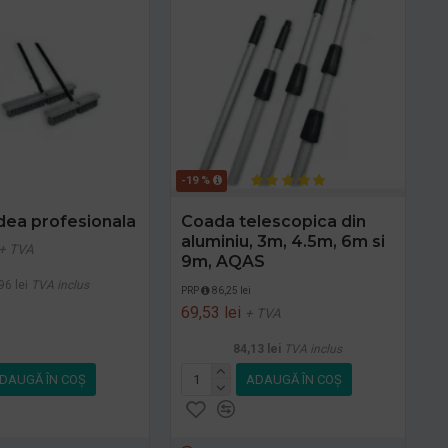
-19 %
dea profesionala
Coada telescopica din
aluminiu, 3m, 4.5m, 6m si
+ TVA
9m, AQAS
96 lei
TVA inclus
PRP
86,25 lei
69,53 lei
+ TVA
84,13 lei
TVA inclus
DAUGĂ ÎN COŞ
ADAUGĂ ÎN COŞ