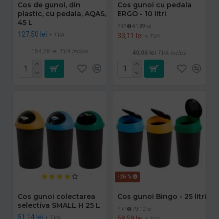
Cos de gunoi, din
Cos gunoi cu pedala
plastic, cu pedala, AQAS,
ERGO - 10 litri
45 L
PRP
41,39 lei
127,50 lei
+ TVA
33,11 lei
+ TVA
154,28 lei
TVA inclus
40,06 lei
TVA inclus
-26 %
Cos gunoi colectarea
Cos gunoi Bingo - 25 litri
selectiva SMALL H 25 L
PRP
79,10 lei
51,14 lei
+ TVA
58,59 lei
+ TVA