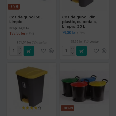
-8 %
Cos de gunoi 58L
Cos de gunoi, din
Limpio
plastic, cu pedala,
Limpio, 30 L
PRP
144,38 lei
79,30 lei
+ TVA
133,50 lei
+ TVA
95,95 lei
TVA inclus
161,54 lei
TVA inclus
-20 %