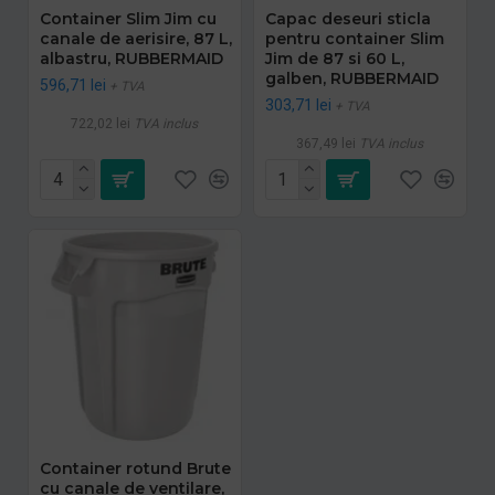
Container Slim Jim cu
Capac deseuri sticla
canale de aerisire, 87 L,
pentru container Slim
albastru, RUBBERMAID
Jim de 87 si 60 L,
galben, RUBBERMAID
596,71 lei
+ TVA
303,71 lei
+ TVA
722,02 lei
TVA inclus
367,49 lei
TVA inclus
Container rotund Brute
cu canale de ventilare,