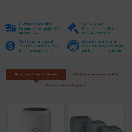
Livrare gratuita
Si in SEAP
La comenzi de peste 550
Produs disponibil si pe
lei fara TVA.
www.e-licitatie.ro
Cel mai mic pret
Suport premium
Ai gasit un pret mai mic?
Consulta un expert Sanito
Promitem sa il echivalam.
pentru mai multe detalii
Produse Asemanatoare
De la acelasi producator
Din aceeasi categorie