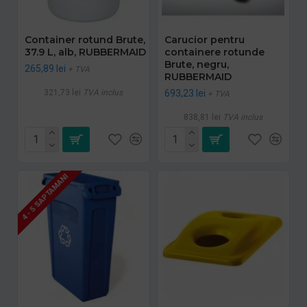
Container rotund Brute,
Carucior pentru
37.9 L, alb, RUBBERMAID
containere rotunde
Brute, negru,
265,89 lei
+ TVA
RUBBERMAID
321,73 lei
TVA inclus
693,23 lei
+ TVA
838,81 lei
TVA inclus
4 - 5 SAPTAMANI