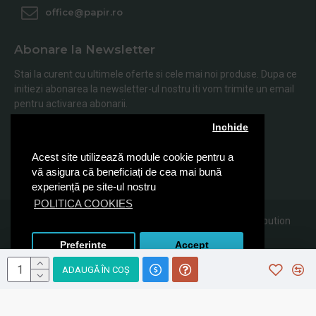
office@papir.ro
Abonare la Newsletter
Stai la curent cu ultimele oferte si cele mai noi produse. Dupa ce
initiezi abonarea la newsletter-ul nostru iti vom trimite un email
pentru activarea abonarii.
Inchide
Abonare
Acest site utilizează module cookie pentru a
Am citit şi sunt de acord cu
Politica de Confidentialitate
vă asigura că beneficiați de cea mai bună
experiență pe site-ul nostru
POLITICA COOKIES
© 2019, Papir.ro, Toate drepturile rezervate Sanito Distribution
SRL
Preferinte
Accept
ADAUGĂ ÎN COŞ