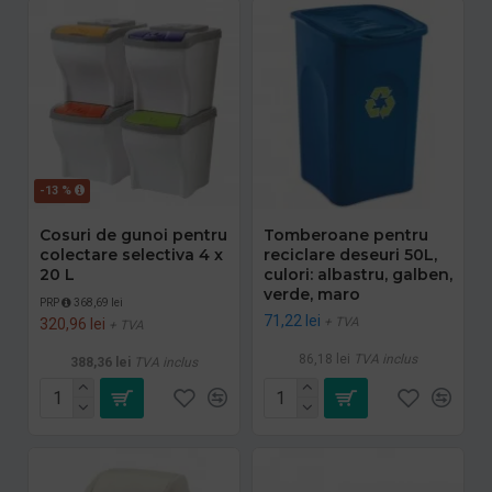
-13 %
Cosuri de gunoi pentru
Tomberoane pentru
colectare selectiva 4 x
reciclare deseuri 50L,
20 L
culori: albastru, galben,
verde, maro
PRP
368,69 lei
71,22 lei
+ TVA
320,96 lei
+ TVA
86,18 lei
TVA inclus
388,36 lei
TVA inclus