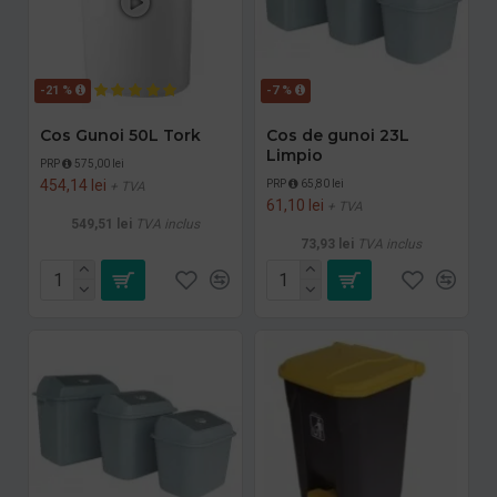
-21 %
-7 %
Cos Gunoi 50L Tork
Cos de gunoi 23L
Limpio
PRP
575,00 lei
454,14 lei
PRP
65,80 lei
+ TVA
61,10 lei
+ TVA
549,51 lei
TVA inclus
73,93 lei
TVA inclus