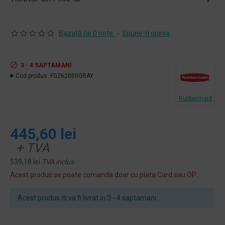
Bazată pe 0 note.
-
Spune-ţi opinia
3 - 4 SAPTAMANI
Cod produs:
FG262000GRAY
Rubbermaid
445,60 lei
+ TVA
539,18 lei
TVA inclus
Acest produs se poate comanda doar cu plata Card sau OP
Acest produs iti va fi livrat in 3 - 4 saptamani.