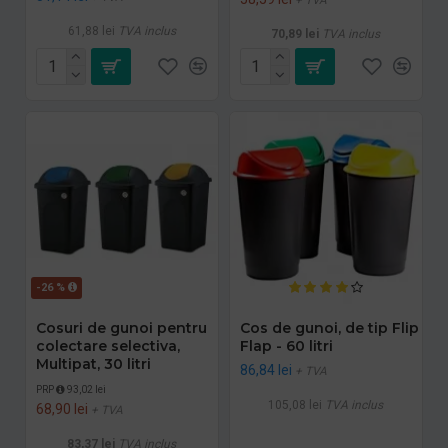
61,88 lei
TVA inclus
70,89 lei
TVA inclus
-26 %
Cosuri de gunoi pentru
Cos de gunoi, de tip Flip
colectare selectiva,
Flap - 60 litri
Multipat, 30 litri
86,84 lei
+ TVA
PRP
93,02 lei
105,08 lei
TVA inclus
68,90 lei
+ TVA
83,37 lei
TVA inclus