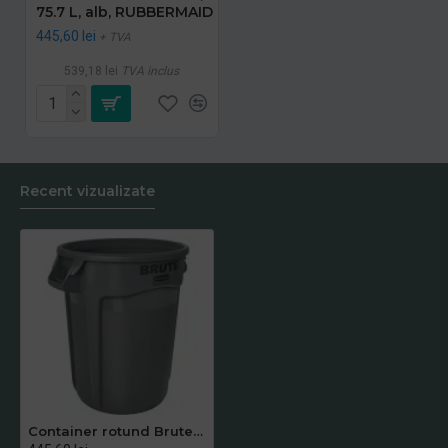
75.7 L, alb, RUBBERMAID
445,60 lei
+ TVA
539,18 lei
TVA inclus
Recent vizualizate
Container rotund Brute cu canale de aerisire, 75.7 L, gri, RUBBERMAID