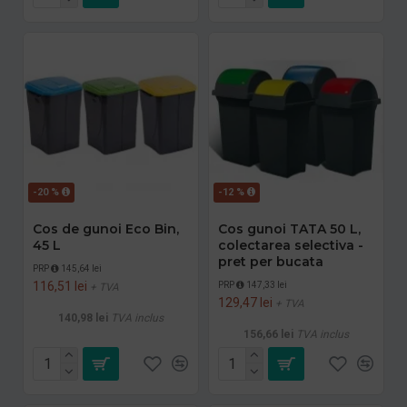
-20 %
-12 %
Cos de gunoi Eco Bin,
Cos gunoi TATA 50 L,
45 L
colectarea selectiva -
pret per bucata
PRP
145,64 lei
116,51 lei
PRP
147,33 lei
+ TVA
129,47 lei
+ TVA
140,98 lei
TVA inclus
156,66 lei
TVA inclus