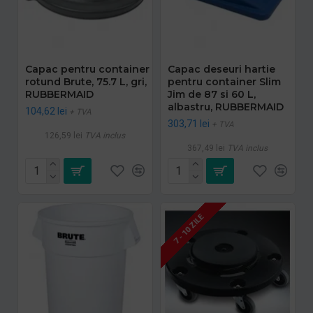
Capac pentru container
Capac deseuri hartie
rotund Brute, 75.7 L, gri,
pentru container Slim
RUBBERMAID
Jim de 87 si 60 L,
albastru, RUBBERMAID
104,62 lei
+ TVA
303,71 lei
+ TVA
126,59 lei
TVA inclus
367,49 lei
TVA inclus
7 - 10 ZILE