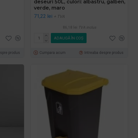
deseuri 50L, culori: albastru, galben,
verde, maro
71,22 lei
+ TVA
86,18 lei
TVA inclus
ADAUGĂ ÎN COŞ
espre produs
Cumpara acum
Intreaba despre produs