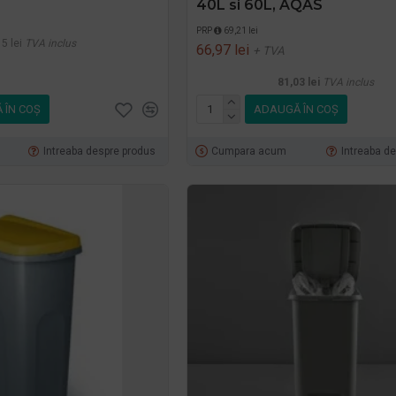
40L si 60L, AQAS
PRP
69,21 lei
5 lei
TVA inclus
66,97 lei
+ TVA
81,03 lei
TVA inclus
 ÎN COŞ
ADAUGĂ ÎN COŞ
Intreaba despre produs
Cumpara acum
Intreaba d