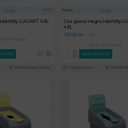
Lucart
892357
In stoc
Lucart
 Identity LUCART 43L
Cos gunoi negru Identity 
43L
187,00 lei
+ TVA
27 lei
TVA inclus
226,27 lei
TVA inclus
 ÎN COŞ
ADAUGĂ ÎN COŞ
Intreaba despre produs
Cumpara acum
Intreaba d