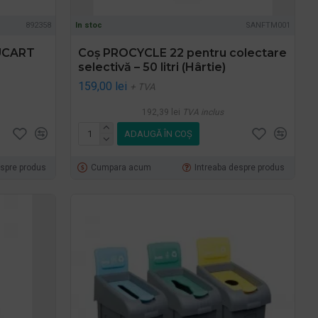
892358
In stoc
SANFTM001
LUCART
Coș PROCYCLE 22 pentru colectare
selectivă – 50 litri (Hârtie)
159,00 lei
+ TVA
192,39 lei
TVA inclus
ADAUGĂ ÎN COŞ
espre produs
Cumpara acum
Intreaba despre produs