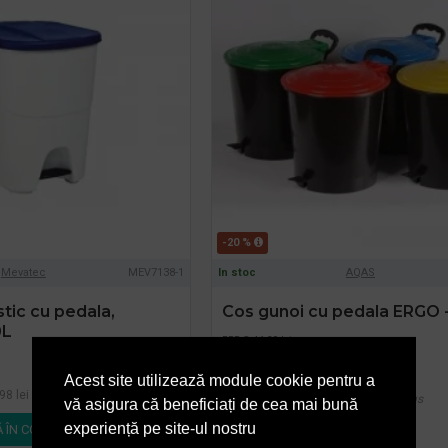
-20 %
Mevatec
MEV7138-1
In stoc
AQAS
tic cu pedala,
Cos gunoi cu pedala ERGO - 1
0L
PRP
41,39 lei
33,11 lei
+ TVA
Acest site utilizează module cookie pentru a
98 lei
TVA inclus
40,06 lei
TVA inclus
vă asigura că beneficiați de cea mai bună
experiență pe site-ul nostru
 ÎN COŞ
ADAUGĂ ÎN COŞ