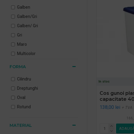
40 l
Galben
40 l/60L
Galben/Gri
43 LITRI
Galben/ Gri
45 L
Gri
50 l
Maro
57 l
Multicolor
58 l
Multicolor-albastru, galben,
60 l
FORMA
verde
75 l
Negru
Cilindru
In stoc
75.7 l
Rosu
Dreptunghi
Cos gunoi plas
87 l
Verde
Oval
capacitate 4
90 l
albastru, galben, verde, maro
138,00 lei
Rotund
+ TVA
166,
MATERIAL
ADAUGĂ