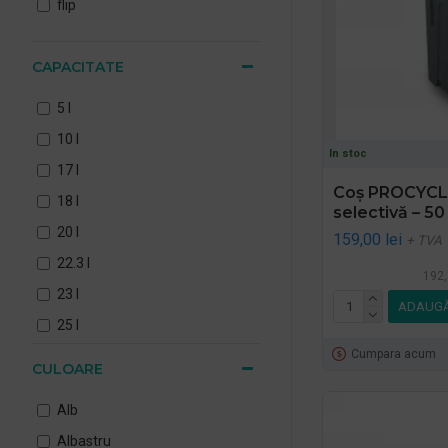
flip
CAPACITATE
5 l
10 l
In stoc
17 l
Coș PROCYCLE
18 l
selectivă – 50 l
20 l
159,00 lei
+ TVA
22.3 l
192,
23 l
ADAUGĂ
25 l
Cumpara acum
30 l
CULOARE
35 l
Alb
37.9 l
Albastru