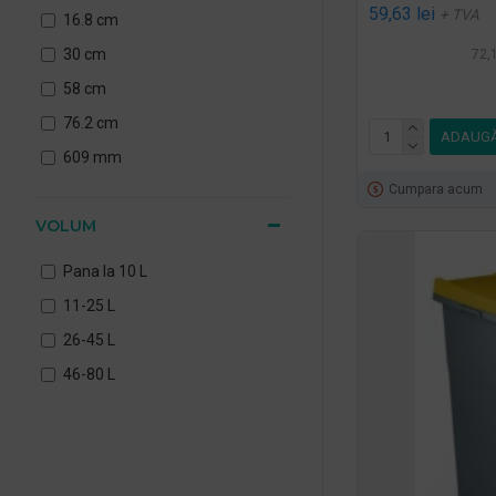
59,63 lei
+ TVA
16.8 cm
30 cm
72,1
58 cm
76.2 cm
ADAUGĂ
609 mm
Cumpara acum
VOLUM
Pana la 10 L
11-25 L
26-45 L
46-80 L