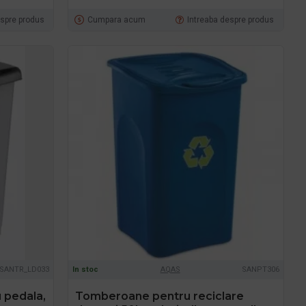
espre produs
Cumpara acum
Intreaba despre produs
SANTR_LD033
In stoc
AQAS
SANPT306
u pedala,
Tomberoane pentru reciclare