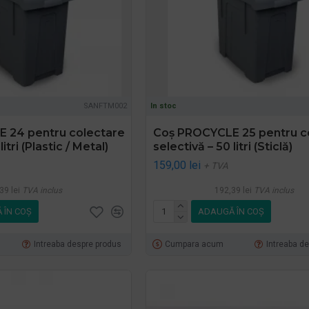
SANFTM002
In stoc
 24 pentru colectare
Coș PROCYCLE 25 pentru c
itri (Plastic / Metal)
selectivă – 50 litri (Sticlă)
159,00 lei
+ TVA
39 lei
TVA inclus
192,39 lei
TVA inclus
 ÎN COŞ
ADAUGĂ ÎN COŞ
Intreaba despre produs
Cumpara acum
Intreaba d