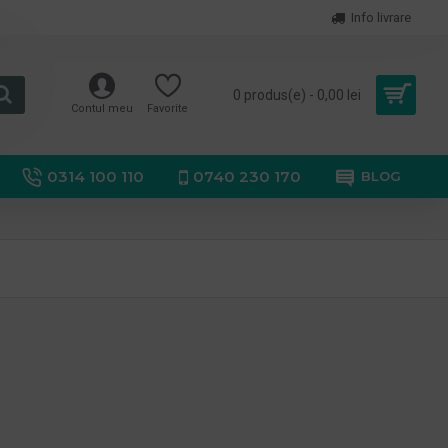
Info livrare
0 produs(e) - 0,00 lei
Contul meu
Favorite
0314 100 110
0740 230 170
BLOG