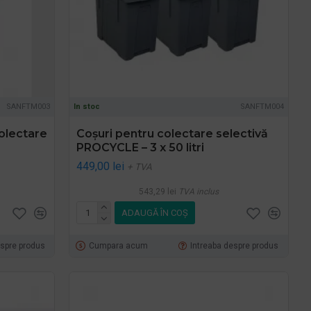
SANFTM003
In stoc
SANFTM004
olectare
Coșuri pentru colectare selectivă
PROCYCLE – 3 x 50 litri
449,00 lei
+ TVA
543,29 lei
TVA inclus
ADAUGĂ ÎN COŞ
espre produs
Cumpara acum
Intreaba despre produs