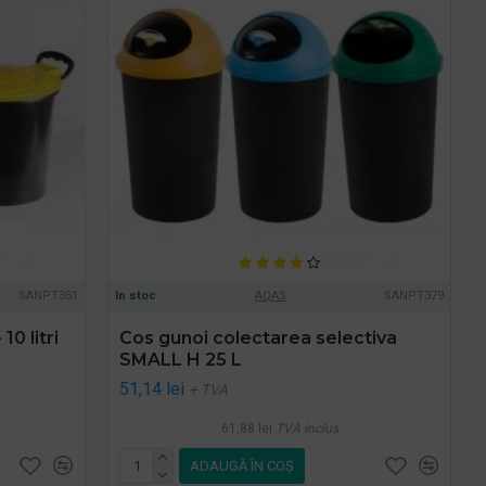
SANPT351
In stoc
AQAS
SANPT379
0 litri
Cos gunoi colectarea selectiva
SMALL H 25 L
51,14 lei
+ TVA
61,88 lei
TVA inclus
ADAUGĂ ÎN COŞ