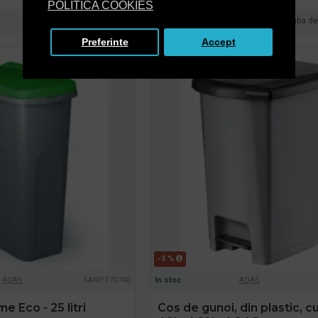
POLITICA COOKIES
Intreaba despre produs
Cumpara acum
Intreaba d
Preferinte
Accept
-3 %
AQAS
SANPT70740
In stoc
AQAS
 Eco - 25 litri
Cos de gunoi, din plastic, c