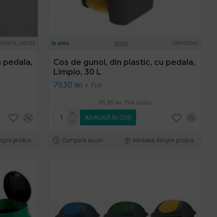
SANTR_VA033
In stoc
AQAS
SANSE342
u pedala,
Cos de gunoi, din plastic, cu pedala,
Limpio, 30 L
79,30 lei
+ TVA
95,95 lei
TVA inclus
ADAUGĂ ÎN COŞ
espre produs
Cumpara acum
Intreaba despre produs