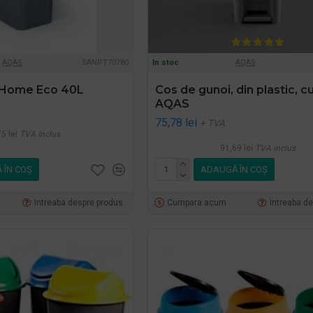
AQAS
SANPT70780
In stoc
AQAS
 Home Eco 40L
Cos de gunoi, din plastic, c
AQAS
75,78 lei
+ TVA
5 lei
TVA inclus
91,69 lei
TVA inclus
 ÎN COŞ
ADAUGĂ ÎN COŞ
Intreaba despre produs
Cumpara acum
Intreaba d