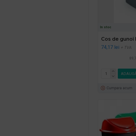
In stoc
Cos de gunoi
74,17 lei
+ TVA
89,7
ADAUGĂ
Cumpara acum