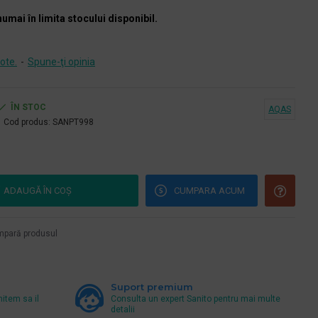
numai în limita stocului disponibil.
ote.
-
Spune-ţi opinia
ÎN STOC
AQAS
Cod produs:
SANPT998
ADAUGĂ ÎN COŞ
CUMPARA ACUM
pară produsul
Suport premium
mitem sa il
Consulta un expert Sanito pentru mai multe
detalii