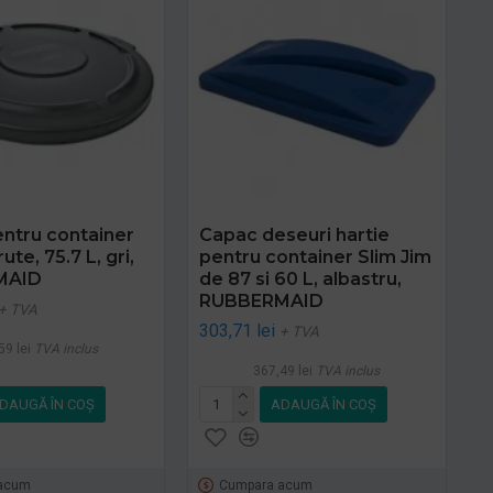
ntru container
Capac deseuri hartie
ute, 75.7 L, gri,
pentru container Slim Jim
MAID
de 87 si 60 L, albastru,
RUBBERMAID
+ TVA
303,71 lei
+ TVA
59 lei
TVA inclus
367,49 lei
TVA inclus
DAUGĂ ÎN COŞ
ADAUGĂ ÎN COŞ
acum
Cumpara acum