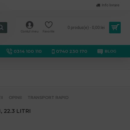
Info livrare
0 produs(e) - 0,00 lei
Contul meu
Favorite
0314 100 110
0740 230 170
BLOG
II
OPINII
TRANSPORT RAPID
, 22.3 LITRI