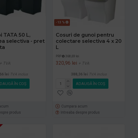
-13 %
i TATA 50 L,
Cosuri de gunoi pentru
a selectiva - pret
colectare selectiva 4 x 20
ta
L
i
PRP
368,69 lei
320,96 lei
+ TVA
+ TVA
66 lei
TVA inclus
388,36 lei
TVA inclus
DAUGĂ ÎN COŞ
ADAUGĂ ÎN COŞ
acum
Cumpara acum
espre produs
Intreaba despre produs