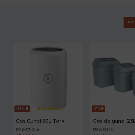
Pro
-21 %
-7 %
Cos Gunoi 50L Tork
Cos de gunoi 23
PRP
575,00 lei
PRP
65,80 lei