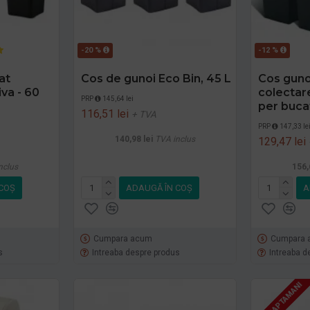
-20 %
-12 %
at
Cos de gunoi Eco Bin, 45 L
Cos guno
va - 60
colectare
PRP
145,64 lei
per buca
116,51 lei
+ TVA
PRP
147,33 le
140,98 lei
TVA inclus
129,47 lei
nclus
156,
COŞ
ADAUGĂ ÎN COŞ
A
Cumpara acum
Cumpara 
s
Intreaba despre produs
Intreaba d
3 - 4 SAPTAMANI