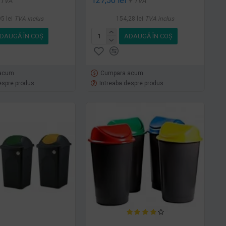
127,50 lei
 TVA
+ TVA
5 lei
TVA inclus
154,28 lei
TVA inclus
DAUGĂ ÎN COŞ
ADAUGĂ ÎN COŞ
acum
Cumpara acum
espre produs
Intreaba despre produs