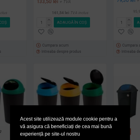
79,30 lei
+
133,50 lei
+ TVA
95,9
clus
161,54 lei
TVA inclus
COŞ
ADAUGĂ ÎN COŞ
A
Cumpara acum
Cumpara 
s
Intreaba despre produs
Intreaba d
Acest site utilizează module cookie pentru a
vă asigura că beneficiați de cea mai bună
-26 %
-26 %
experiență pe site-ul nostru