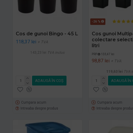
-26 %
Cos de gunoi Bingo - 45 L
Cos gunoi Multip
colectare selecti
118,37 lei
+ TVA
litri
143,23 lei
TVA inclus
PRP
133,47 lei
98,87 lei
+ TVA
119,63 lei
TVA i
ADAUGĂ ÎN COŞ
ADAUGĂ ÎN 
Cumpara acum
Cumpara acum
Intreaba despre produs
Intreaba despre produ