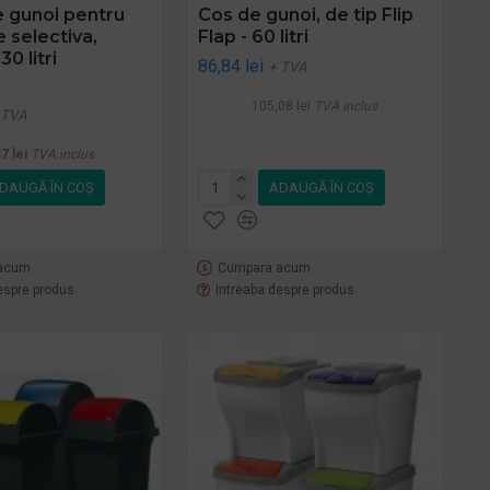
e gunoi pentru
Cos de gunoi, de tip Flip
 selectiva,
Flap - 60 litri
30 litri
86,84 lei
+ TVA
105,08 lei
TVA inclus
 TVA
7 lei
TVA inclus
DAUGĂ ÎN COŞ
ADAUGĂ ÎN COŞ
acum
Cumpara acum
espre produs
Intreaba despre produs