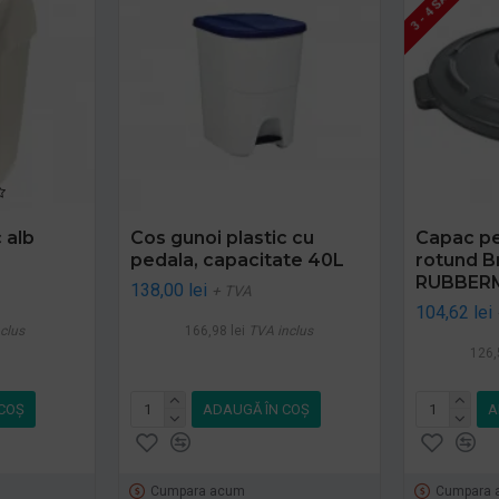
 alb
Cos gunoi plastic cu
Capac pe
pedala, capacitate 40L
rotund Br
RUBBER
138,00 lei
+ TVA
104,62 lei
clus
166,98 lei
TVA inclus
126,
COŞ
ADAUGĂ ÎN COŞ
A
Cumpara acum
Cumpara 