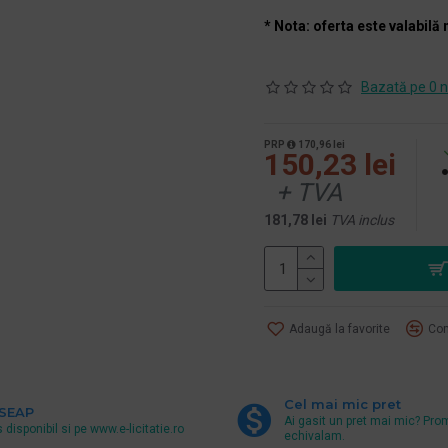
* Nota: oferta este valabilă 
Bazată pe 0 n
PRP
170,96 lei
150,23 lei
+ TVA
181,78 lei
TVA inclus
Adaugă la favorite
Com
Cel mai mic pret
 SEAP
Ai gasit un pret mai mic? Pro
 disponibil si pe www.e-licitatie.ro
echivalam.