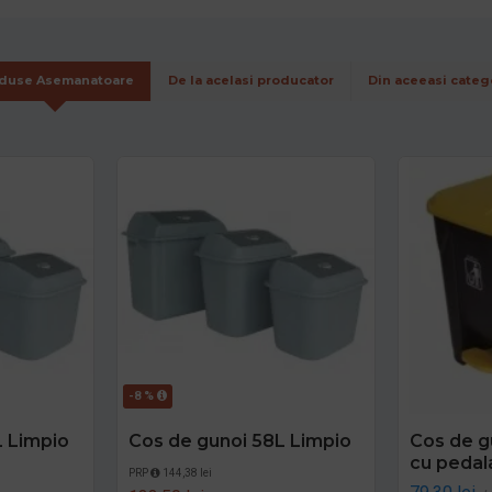
duse Asemanatoare
De la acelasi producator
Din aceeasi categ
-8 %
L Limpio
Cos de gunoi 58L Limpio
Cos de gu
cu pedala
PRP
144,38 lei