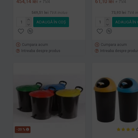
454,14 lei
61,10 lei
+ TVA
+ TVA
549,51 lei
TVA inclus
73,93 lei
TVA in
ADAUGĂ ÎN COŞ
ADAUGĂ ÎN 
Cumpara acum
Cumpara acum
Intreaba despre produs
Intreaba despre produ
-20 %