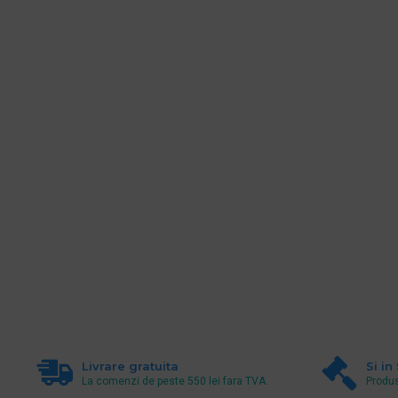
Livrare gratuita
Si in
La comenzi de peste 550 lei fara TVA.
Produs