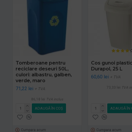
Tomberoane pentru
Cos gunoi plastic
reciclare deseuri 50L,
Durapol, 25 L
culori: albastru, galben,
60,60 lei
+ TVA
verde, maro
73,33 lei
TVA in
71,22 lei
+ TVA
86,18 lei
TVA inclus
ADAUGĂ ÎN COŞ
ADAUGĂ ÎN 
Cumpara acum
Cumpara acum