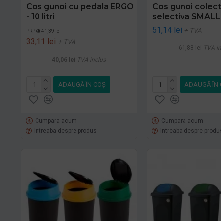
Cos gunoi cu pedala ERGO
Cos gunoi colec
- 10 litri
selectiva SMALL
51,14 lei
+ TVA
PRP
41,39 lei
33,11 lei
+ TVA
61,88 lei
TVA in
40,06 lei
TVA inclus
ADAUGĂ ÎN COŞ
ADAUGĂ ÎN 
Cumpara acum
Cumpara acum
Intreaba despre produs
Intreaba despre produ