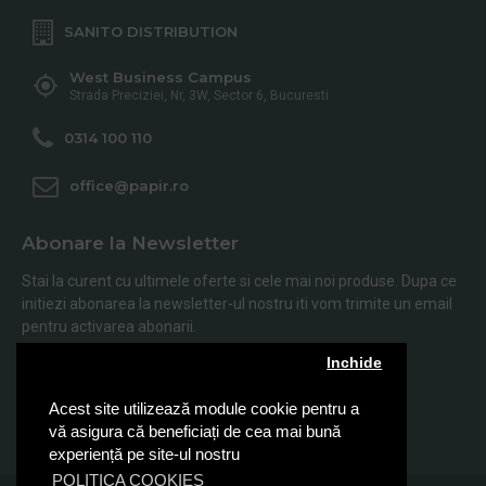
SANITO DISTRIBUTION
West Business Campus
Strada Preciziei, Nr, 3W, Sector 6, Bucuresti
0314 100 110
office@papir.ro
Abonare la Newsletter
Stai la curent cu ultimele oferte si cele mai noi produse. Dupa ce
initiezi abonarea la newsletter-ul nostru iti vom trimite un email
pentru activarea abonarii.
Inchide
Abonare
Acest site utilizează module cookie pentru a
Am citit şi sunt de acord cu
Politica de Confidentialitate
vă asigura că beneficiați de cea mai bună
experiență pe site-ul nostru
POLITICA COOKIES