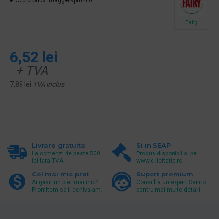
Cod produs:
magg#flvpm400
Fairy
6,52 lei
+ TVA
7,89 lei
TVA inclus
Livrare gratuita
Si in SEAP
La comenzi de peste 550
Produs disponibil si pe
lei fara TVA.
www.e-licitatie.ro
Cel mai mic pret
Suport premium
Ai gasit un pret mai mic?
Consulta un expert Sanito
Promitem sa il echivalam.
pentru mai multe detalii