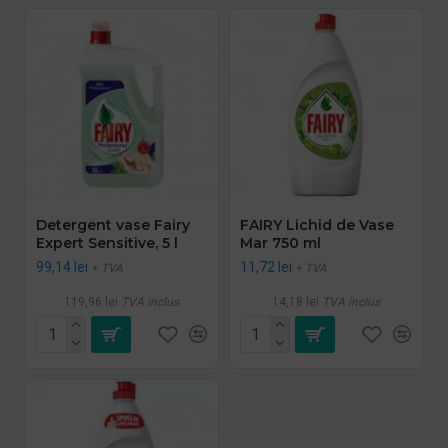
Detergent vase Fairy
FAIRY Lichid de Vase
Expert Sensitive, 5 l
Mar 750 ml
99,14 lei
11,72 lei
+ TVA
+ TVA
119,96 lei
TVA inclus
14,18 lei
TVA inclus