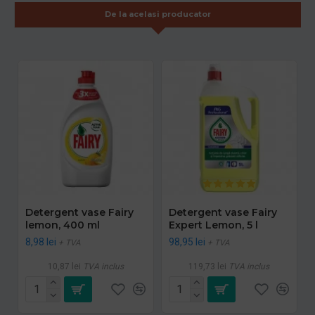
De la acelasi producator
Detergent vase Fairy
Detergent vase Fairy
lemon, 400 ml
Expert Lemon, 5 l
8,98 lei
98,95 lei
+ TVA
+ TVA
10,87 lei
TVA inclus
119,73 lei
TVA inclus