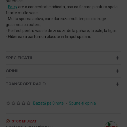
puternice;
-
Fairy
are o concentratie ridicata, asa ca fiecare picatura spala
foarte multe vase;
- Multa spuma activa, care dureaza mult timp si distruge
grasimea cu putere;
- Perfect pentru vasele de zi cu zi: de la pahare, la oale, la tigai;
- Elibereaza parfumuri placute in timpul spalarii;
SPECIFICATII
OPINII
TRANSPORT RAPID
Bazată pe 0 note.
-
Spune-ţi opinia
STOC EPUIZAT