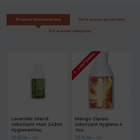
Produse Asemanatoare
De la acelasi producator
Din aceeasi categorie
2 - 3 SAPTAMANI
Lavender Island
Mango Classic
Odorizant Maxi 243ml
odorizant Hygiene 4
Hygiene4You
You
35,00 lei
33,15 lei
+ TVA
+ TVA