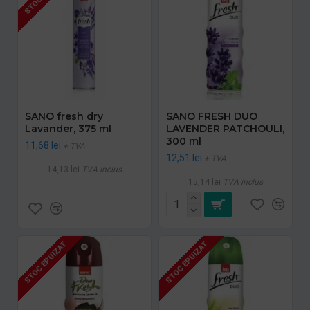
SANO fresh dry
SANO FRESH DUO
Lavander, 375 ml
LAVENDER PATCHOULI,
300 ml
11,68 lei
+ TVA
12,51 lei
+ TVA
14,13 lei
TVA inclus
15,14 lei
TVA inclus
STOC EPUIZAT
STOC EPUIZAT