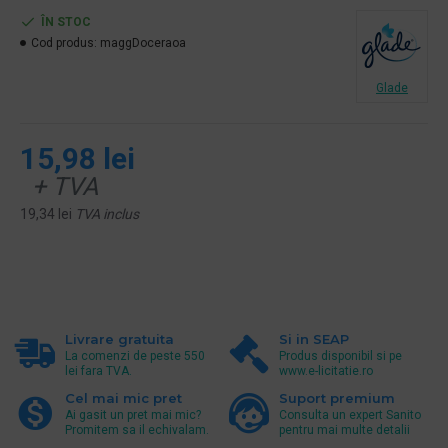
ÎN STOC
Cod produs:
maggDoceraoa
Glade
15,98 lei
+ TVA
19,34 lei
TVA inclus
Livrare gratuita
Si in SEAP
La comenzi de peste 550
Produs disponibil si pe
lei fara TVA.
www.e-licitatie.ro
Cel mai mic pret
Suport premium
Ai gasit un pret mai mic?
Consulta un expert Sanito
Promitem sa il echivalam.
pentru mai multe detalii