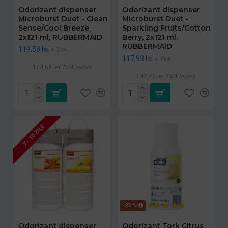
Odorizant dispenser
Odorizant dispenser
Microburst Duet - Clean
Microburst Duet -
Sense/Cool Breeze,
Sparkling Fruits/Cotton
2x121 ml, RUBBERMAID
Berry, 2x121 ml,
RUBBERMAID
119,58 lei
+ TVA
117,93 lei
+ TVA
144,69 lei
TVA inclus
142,70 lei
TVA inclus
7 - 10 ZILE
-22 %
Odorizant dispenser
Odorizant Tork Citrus