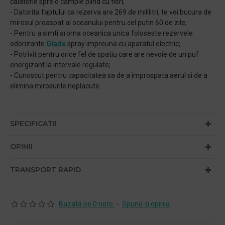
calatorie spre o campie plina cu flori;
- Datorita faptului ca rezerva are 269 de mililitri, te vei bucura de
mirosul proaspat al oceanului pentru cel putin 60 de zile;
- Pentru a simti aroma oceanica unica foloseste rezervele
odorizante
Glade
spray impreuna cu aparatul electric;
- Potrivit pentru orice fel de spatiu care are nevoie de un puf
energizant la intervale regulate;
- Cunoscut pentru capacitatea sa de a improspata aerul si de a
elimina mirosurile neplacute.
SPECIFICATII
OPINII
TRANSPORT RAPID
Bazată pe 0 note.
-
Spune-ţi opinia