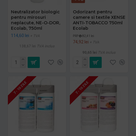
Neutralizator biologic
Odorizant pentru
pentru mirosuri
camere si textile XENSE
neplacute, NE-O-DOR,
ANTI-TOBACCO 750ml
Ecolab, 750ml
Ecolab
114,60 lei
+ TVA
PRP
82,41 lei
74,92 lei
+ TVA
138,67 lei
TVA inclus
90,65 lei
TVA inclus
7 - 10 ZILE
7 - 10 ZILE