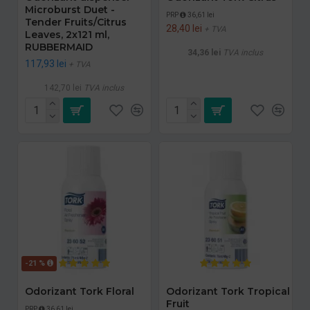
Microburst Duet -
PRP
36,61 lei
Tender Fruits/Citrus
28,40 lei
+ TVA
Leaves, 2x121 ml,
RUBBERMAID
34,36 lei
TVA inclus
117,93 lei
+ TVA
142,70 lei
TVA inclus
-21 %
Odorizant Tork Floral
Odorizant Tork Tropical
Fruit
PRP
36,61 lei