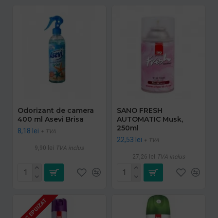
Odorizant de camera
SANO FRESH
400 ml Asevi Brisa
AUTOMATIC Musk,
250ml
8,18 lei
+ TVA
22,53 lei
+ TVA
9,90 lei
TVA inclus
27,26 lei
TVA inclus
STOC EPUIZAT