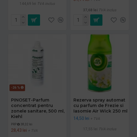
144,69 lei
TVA inclus
37,68 lei
TVA inclus
-26 %
PINOSET-Parfum
Rezerva spray automat
concentrat pentru
cu parfum de Frezie si
zonele sanitare, 500 ml,
Iasomie Air Wick 250 ml
Kiehl
14,50 lei
+ TVA
PRP
38,32 lei
17,55 lei
TVA inclus
28,43 lei
+ TVA