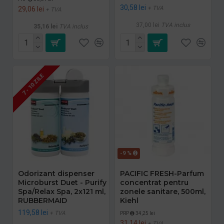
30,58 lei
+ TVA
29,06 lei
+ TVA
37,00 lei
TVA inclus
35,16 lei
TVA inclus
7 - 10 ZILE
-9 %
Odorizant dispenser
PACIFIC FRESH-Parfum
Microburst Duet - Purify
concentrat pentru
Spa/Relax Spa, 2x121 ml,
zonele sanitare, 500ml,
RUBBERMAID
Kiehl
119,58 lei
+ TVA
PRP
34,25 lei
31,14 lei
+ TVA