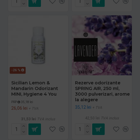
-26 %
Sicilian Lemon &
Rezerve odorizante
Mandarin Odorizant
SPRING AIR, 250 ml,
MINI, Hygiene 4 You
3000 pulverizari, arome
la alegere
PRP
35,18 lei
35,12 lei
+ TVA
26,06 lei
+ TVA
42,50 lei
TVA inclus
31,53 lei
TVA inclus