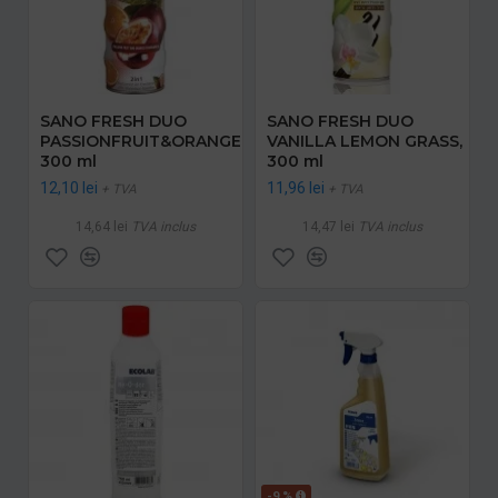
SANO FRESH DUO
SANO FRESH DUO
PASSIONFRUIT&ORANGE,
VANILLA LEMON GRASS,
300 ml
300 ml
12,10 lei
11,96 lei
+ TVA
+ TVA
14,64 lei
TVA inclus
14,47 lei
TVA inclus
-9 %