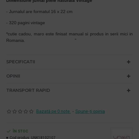
Dimensiune jurnal piele naturala Vintage
- Jurnalul are formatul 16 x 22 cm
- 320 pagini vintage
*cutie cadou, maro este finisat manual si produs in serii mici in
Romania. "
SPECIFICATII
OPINII
TRANSPORT RAPID
Bazată pe 0 note.
-
Spune-ţi opinia
ÎN STOC
Cod produs:
UNK18102107