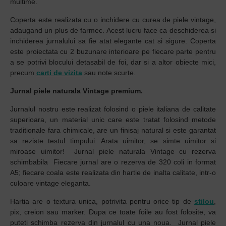
multime.
Coperta este realizata cu o inchidere cu curea de piele vintage,
adaugand un plus de farmec. Acest lucru face ca deschiderea si
inchiderea jurnalului sa fie atat elegante cat si sigure. Coperta
este proiectata cu 2 buzunare interioare pe fiecare parte pentru
a se potrivi blocului detasabil de foi, dar si a altor obiecte mici,
precum
carti de vizita
sau note scurte.
Jurnal piele naturala Vintage premium.
Jurnalul nostru este realizat folosind o piele italiana de calitate
superioara, un material unic care este tratat folosind metode
traditionale fara chimicale, are un finisaj natural si este garantat
sa reziste testul timpului. Arata uimitor, se simte uimitor si
miroase uimitor! Jurnal piele naturala Vintage cu rezerva
schimbabila Fiecare jurnal are o rezerva de 320 coli in format
A5; fiecare coala este realizata din hartie de inalta calitate, intr-o
culoare vintage eleganta.
Hartia are o textura unica, potrivita pentru orice tip de
stilou
,
pix, creion sau marker. Dupa ce toate foile au fost folosite, va
puteti schimba rezerva din jurnalul cu una noua. Jurnal piele