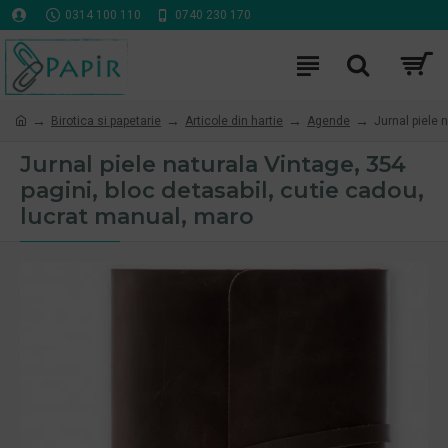
0314 100 110
0740 230 170
Birotica si papetarie
Articole din hartie
Agende
Jurnal piele 
Jurnal piele naturala Vintage, 354
pagini, bloc detasabil, cutie cadou,
lucrat manual, maro