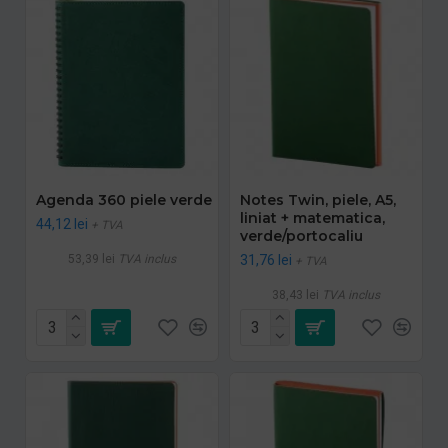
Agenda 360 piele verde
Notes Twin, piele, A5,
liniat + matematica,
44,12 lei
+ TVA
verde/portocaliu
53,39 lei
TVA inclus
31,76 lei
+ TVA
38,43 lei
TVA inclus