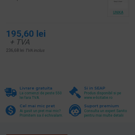
UNIKA
195,60 lei
+ TVA
236,68 lei
TVA inclus
Livrare gratuita
Si in SEAP
La comenzi de peste 550
Produs disponibil si pe
lei fara TVA.
www.e-licitatie.ro
Cel mai mic pret
Suport premium
Ai gasit un pret mai mic?
Consulta un expert Sanito
Promitem sa il echivalam.
pentru mai multe detalii