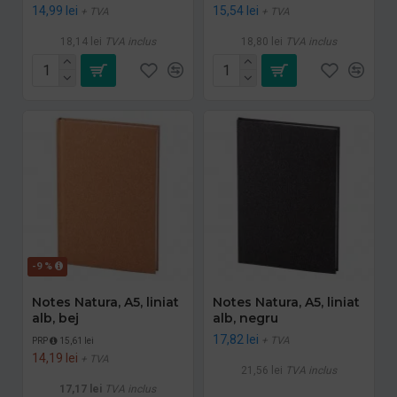
14,99 lei
15,54 lei
+ TVA
+ TVA
18,14 lei
TVA inclus
18,80 lei
TVA inclus
-9 %
Notes Natura, A5, liniat
Notes Natura, A5, liniat
alb, bej
alb, negru
17,82 lei
+ TVA
PRP
15,61 lei
14,19 lei
+ TVA
21,56 lei
TVA inclus
17,17 lei
TVA inclus