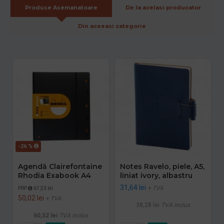
Produse Asemanatoare
De la acelasi producator
Din aceeasi categorie
-26 %
Agendă Clairefontaine
Notes Ravelo, piele, A5,
Rhodia Exabook A4
liniat ivory, albastru
31,64 lei
+ TVA
PRP
67,53 lei
50,02 lei
+ TVA
38,28 lei
TVA inclus
60,52 lei
TVA inclus