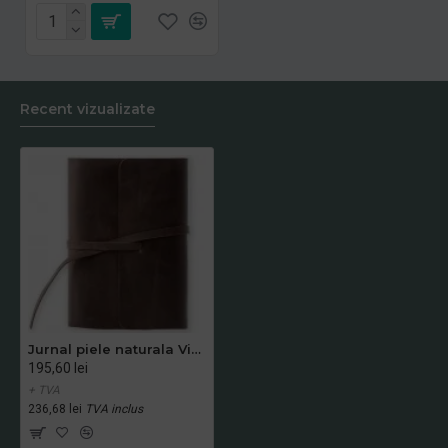
Recent vizualizate
Jurnal piele naturala Vintage, 354 pagini, bloc detasabil, cutie cadou, lucrat manual, maro
195,60 lei
+ TVA
236,68 lei
TVA inclus