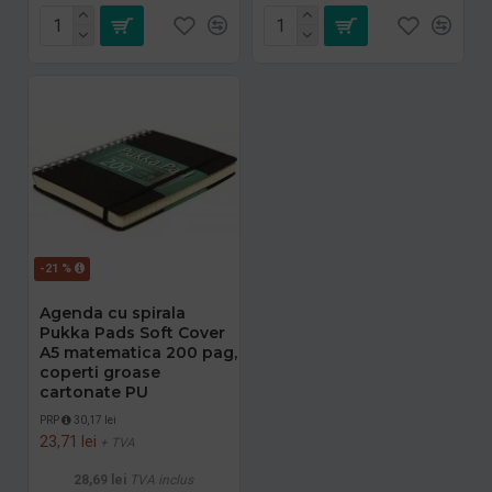
-21 %
Agenda cu spirala
Pukka Pads Soft Cover
A5 matematica 200 pag,
coperti groase
cartonate PU
PRP
30,17 lei
23,71 lei
+ TVA
28,69 lei
TVA inclus