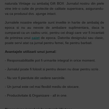
naturala Vintage cu ambalaj Gift BOX Jurnalul nostru din piele
vine intr-o cutie de protectie de calitate superioara, asigurandu-
va ca produsul dvs. ajunge intact.
Jurnalele noastre elegante sunt invelite in hartie de ambalaj de
epoca si nu au nevoie de ambalare suplimentara, daca le
cumparati ca un cadou unic, pentru cei dragi care vor fi incantati
de primirea unui
caiet
de epoca. Datorita designului sau clasic,
poate servi atat ca jurnal pentru femei, fie pentru barbati.
Avantajele utilizarii unui jurnal:
- Responsabilitatile pot fi urmarite integral in orice moment.
- Jurnalul poate fi folosit si pentru desen nu doar pentru scris .
- Nu vor fi pierdute din vedere sarcinile.
- Un jurnal este cel mai flexibil mediu de stocare.
- Productivitate & Organizare - all in one.