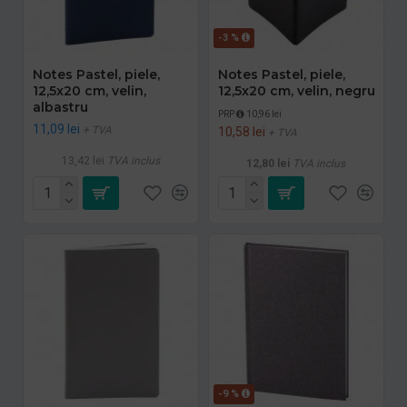
-3 %
Notes Pastel, piele,
Notes Pastel, piele,
12,5x20 cm, velin,
12,5x20 cm, velin, negru
albastru
PRP
10,96 lei
11,09 lei
+ TVA
10,58 lei
+ TVA
13,42 lei
TVA inclus
12,80 lei
TVA inclus
-9 %