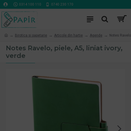
0314 100 110
0740 230 170
Birotica si papetarie
Articole din hartie
Agende
Notes Ravelo, 
Notes Ravelo, piele, A5, liniat ivory,
verde