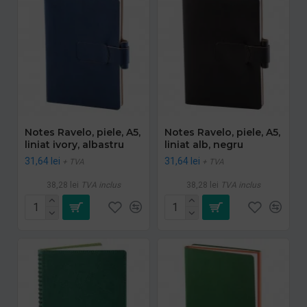
Notes Ravelo, piele, A5,
Notes Ravelo, piele, A5,
liniat ivory, albastru
liniat alb, negru
31,64 lei
31,64 lei
+ TVA
+ TVA
38,28 lei
TVA inclus
38,28 lei
TVA inclus