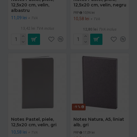
12,5x20 cm, velin,
12,5x20 cm, velin, negru
albastru
PRP
10,96 lei
11,09 lei
+ TVA
10,58 lei
+ TVA
13,42 lei
TVA inclus
12,80 lei
TVA inclus
-9 %
Notes Pastel, piele,
Notes Natura, A5, liniat
12,5x20 cm, velin, gri
alb, gri
10,58 lei
+ TVA
PRP
17,09 lei