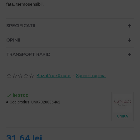
fata, termosensibil.
SPECIFICATII
OPINII
TRANSPORT RAPID
Bazată pe 0 note.
-
Spune-ţi opinia
ÎN STOC
Cod produs:
UNK7328006462
UNIKA
31,64 lei