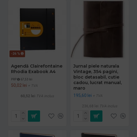
-26 %
Agendă Clairefontaine
Jurnal piele naturala
Rhodia Exabook A4
Vintage, 354 pagini,
bloc detasabil, cutie
PRP
67,53 lei
cadou, lucrat manual,
50,02 lei
+ TVA
maro
195,60 lei
+ TVA
60,52 lei
TVA inclus
236,68 lei
TVA inclus