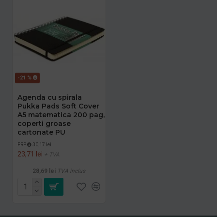
-21 %
Agenda cu spirala
Pukka Pads Soft Cover
A5 matematica 200 pag,
coperti groase
cartonate PU
PRP
30,17 lei
23,71 lei
+ TVA
28,69 lei
TVA inclus