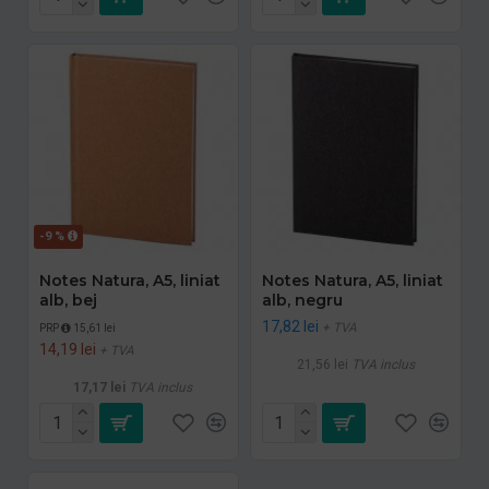
-9 %
Notes Natura, A5, liniat
Notes Natura, A5, liniat
alb, bej
alb, negru
17,82 lei
+ TVA
PRP
15,61 lei
14,19 lei
+ TVA
21,56 lei
TVA inclus
17,17 lei
TVA inclus