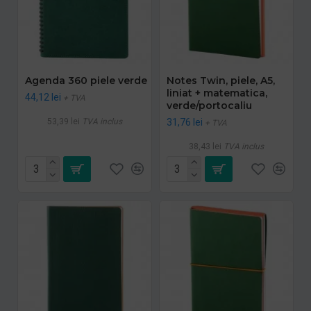
Agenda 360 piele verde
Notes Twin, piele, A5,
liniat + matematica,
44,12 lei
+ TVA
verde/portocaliu
53,39 lei
TVA inclus
31,76 lei
+ TVA
38,43 lei
TVA inclus