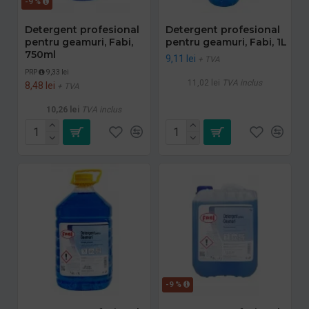
-9 %
Detergent profesional
Detergent profesional
pentru geamuri, Fabi,
pentru geamuri, Fabi, 1L
750ml
9,11 lei
+ TVA
PRP
9,33 lei
11,02 lei
TVA inclus
8,48 lei
+ TVA
10,26 lei
TVA inclus
-9 %