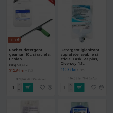
-11 %
Pachet detergent
Detergent igienizant
geamuri 10L si racleta,
suprafete lavabile si
Ecolab
sticla, Taski R3 plus,
Diversey, 1.5L
PRP
349,61 lei
410,37 lei
+ TVA
312,84 lei
+ TVA
496,55 lei
TVA inclus
378,54 lei
TVA inclus