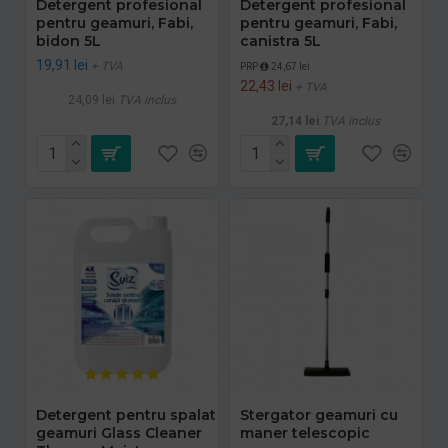
Detergent profesional
Detergent profesional
pentru geamuri, Fabi,
pentru geamuri, Fabi,
bidon 5L
canistra 5L
19,91 lei
+ TVA
PRP
24,67 lei
22,43 lei
+ TVA
24,09 lei
TVA inclus
27,14 lei
TVA inclus
Detergent pentru spalat
Stergator geamuri cu
geamuri Glass Cleaner
maner telescopic