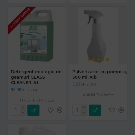
2 - 3 SAPTAMANI
Detergent ecologic de
Pulverizator cu pompita,
geamuri GLASS
500 ml, Alb
CLEANER, 5 l
5,27 lei
+ TVA
96,98 lei
+ TVA
6,38 lei
TVA inclus
117,35 lei
TVA inclus