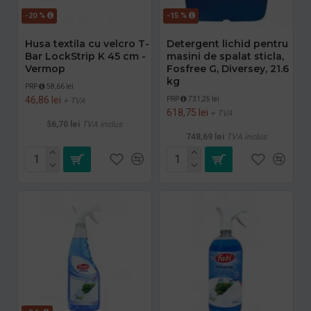
-20 %
-15 %
Husa textila cu velcro T-
Detergent lichid pentru
Bar LockStrip K 45 cm -
masini de spalat sticla,
Vermop
Fosfree G, Diversey, 21.6
kg
PRP
58,66 lei
46,86 lei
PRP
731,25 lei
+ TVA
618,75 lei
+ TVA
56,70 lei
TVA inclus
748,69 lei
TVA inclus