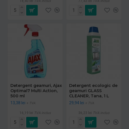
18,40 lei
TVA inclus
77,43 lei
TVA inclus
Detergent geamuri, Ajax
Detergent ecologic de
Optimal7 Multi Action,
geamuri GLASS
500 ml
CLEANER, Tana, 1 L
13,38 lei
29,94 lei
+ TVA
+ TVA
16,19 lei
TVA inclus
36,23 lei
TVA inclus