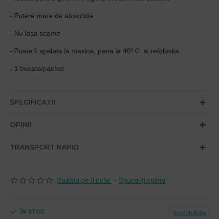
- Putere mare de absorbtie
- Nu lasa scame
- Poate fi spalata la masina, pana la 40º C, si refolosita
- 1 bucata/pachet
SPECIFICATII
OPINII
TRANSPORT RAPID
Bazată pe 0 note.
-
Spune-ţi opinia
ÎN STOC
Scotch-Brite