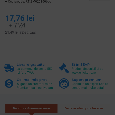
Cod produs:
RT_3M020100buc
17,76 lei
+ TVA
21,49 lei
TVA inclus
Livrare gratuita
Si in SEAP
La comenzi de peste 550
Produs disponibil si pe
lei fara TVA.
www.e-licitatie.ro
Cel mai mic pret
Suport premium
Ai gasit un pret mai mic?
Consulta un expert Sanito
Promitem sa il echivalam.
pentru mai multe detalii
Produse Asemanatoare
De la acelasi producator