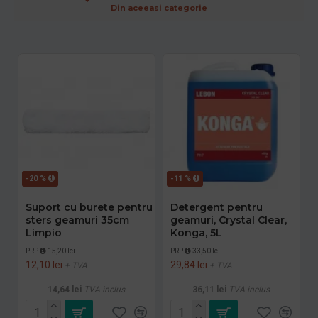
Din aceeasi categorie
-20 %
-11 %
Suport cu burete pentru
Detergent pentru
sters geamuri 35cm
geamuri, Crystal Clear,
Limpio
Konga, 5L
PRP
15,20 lei
PRP
33,50 lei
12,10 lei
29,84 lei
+ TVA
+ TVA
14,64 lei
TVA inclus
36,11 lei
TVA inclus