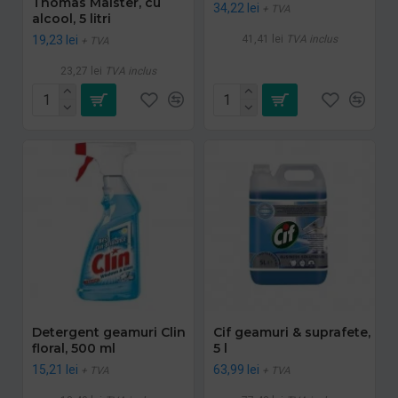
Thomas Maister, cu
34,22 lei
+ TVA
alcool, 5 litri
19,23 lei
41,41 lei
TVA inclus
+ TVA
23,27 lei
TVA inclus
Detergent geamuri Clin
Cif geamuri & suprafete,
floral, 500 ml
5 l
15,21 lei
63,99 lei
+ TVA
+ TVA