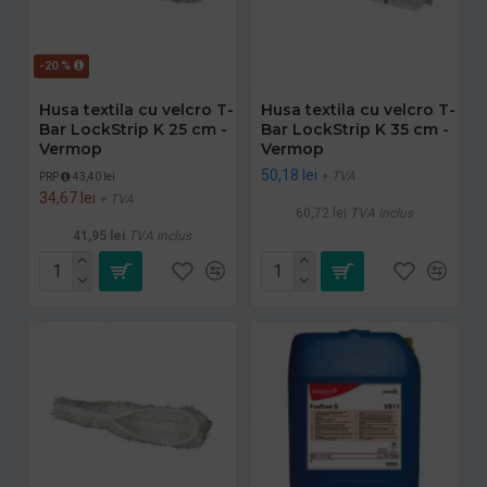
-20 %
Husa textila cu velcro T-
Husa textila cu velcro T-
Bar LockStrip K 25 cm -
Bar LockStrip K 35 cm -
Vermop
Vermop
50,18 lei
+ TVA
PRP
43,40 lei
34,67 lei
+ TVA
60,72 lei
TVA inclus
41,95 lei
TVA inclus