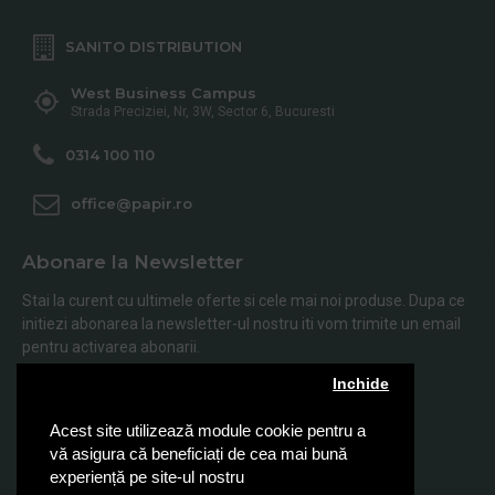
SANITO DISTRIBUTION
West Business Campus
Strada Preciziei, Nr, 3W, Sector 6, Bucuresti
0314 100 110
office@papir.ro
Abonare la Newsletter
Stai la curent cu ultimele oferte si cele mai noi produse. Dupa ce
initiezi abonarea la newsletter-ul nostru iti vom trimite un email
pentru activarea abonarii.
Inchide
Abonare
Acest site utilizează module cookie pentru a
Am citit şi sunt de acord cu
Politica de Confidentialitate
vă asigura că beneficiați de cea mai bună
experiență pe site-ul nostru