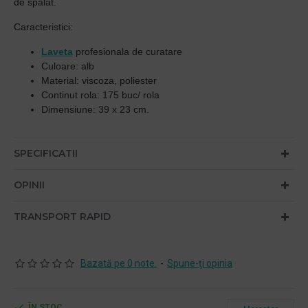
de spalat.
Caracteristici:
Laveta
profesionala de curatare
Culoare: alb
Material: viscoza, poliester
Continut rola: 175 buc/ rola
Dimensiune: 39 x 23 cm.
SPECIFICATII
OPINII
TRANSPORT RAPID
Bazată pe 0 note.
-
Spune-ţi opinia
ÎN STOC