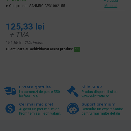
Mercator
Cod produs:
SANMRC.CP31002155
Medical
125,33 lei
+ TVA
151,65 lei
TVA inclus
Clienti care au achizitionat acest produs:
13
Livrare gratuita
Si in SEAP
La comenzi de peste 550
Produs disponibil si pe
lei fara TVA.
www.e-licitatie.ro
Cel mai mic pret
Suport premium
Ai gasit un pret mai mic?
Consulta un expert Sanito
Promitem sa il echivalam.
pentru mai multe detalii