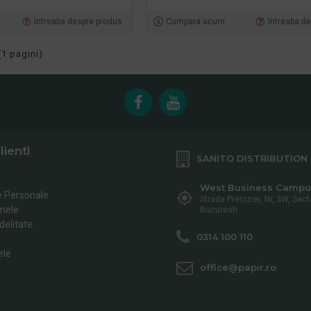
Intreaba despre produs
Cumpara acum
Intreaba d
(1 pagini)
lienti
SANITO DISTRIBUTION
West Business Campu
e Personale
Strada Preciziei, Nr, 3W, Sect
mele
Bucuresti
delitate
0314 100 110
ele
office@papir.ro