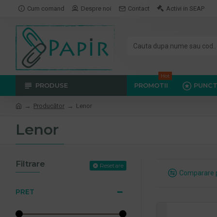
Cum comand
Despre noi
Contact
Activi in SEAP
Hot
PRODUSE
PROMOTII
PUNCT
Producător
Lenor
Lenor
Filtrare
Resetare
Comparare 
PRET