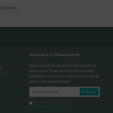
espre produs
Abonare la Newsletter
Stai la curent cu ultimele oferte si cele mai
s
noi produse. Dupa ce initiezi abonarea la
or 6,
newsletter-ul nostru iti vom trimite un email
pentru activarea abonarii.
Abonare
Am citit şi sunt de acord cu
Politica de Confidentialitate