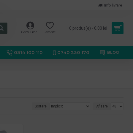
Info livrare
0 produs(e) - 0,00 lei
Contul meu
Favorite
0314 100 110
0740 230 170
BLOG
Sortare
Afisare