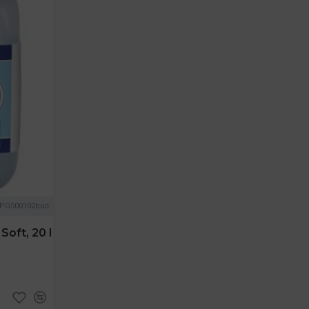
_PG500102buc
Soft, 20 l