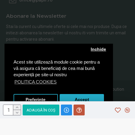
office@papir.ro
Abonare la Newsletter
Stai la curent cu ultimele oferte si cele mai noi produse. Dupa ce
initiezi abonarea la newsletter-ul nostru iti vom trimite un email
pentru activarea abonarii.
Inchide
Abonare
Acest site utilizează module cookie pentru a
Am citit şi sunt de acord cu
Politica de Confidentialitate
vă asigura că beneficiați de cea mai bună
experiență pe site-ul nostru
POLITICA COOKIES
© 2019, Papir.ro, Toate drepturile rezervate Sanito Distribution
SRL
Preferinte
Accept
ADAUGĂ ÎN COŞ