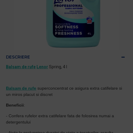
DESCRIERE
Balsam de rufe
Lenor
Spring, 4 l
Balsam de rufe
superconcentrat ce asigura extra catifelare si
un miros placut si discret
Beneficii
:
- Confera rufelor extra catifelare fata de folosirea numai a
detergentului
- Ajuta la prelungirea duratei de viata a tesaturilor, rezulta