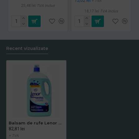
15,02 lei
+ TVA
25,48 lei
TVA inclus
18,17 lei
TVA inclus
Recent vizualizate
Balsam de rufe Lenor Spring, 4 l
82,81 lei
+ TVA