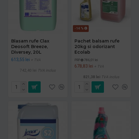
-14 %
Blasam rufe Clax
Pachet balsam rufe
Deosoft Breeze,
20kg si odorizant
Diversey, 20L
Ecolab
613,55 lei
+ TVA
PRP
786,01 lei
678,83 lei
+ TVA
742,40 lei
TVA inclus
821,38 lei
TVA inclus