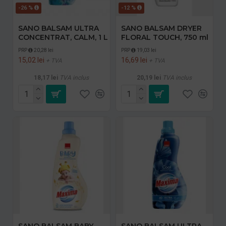
-26 %
-12 %
SANO BALSAM ULTRA
SANO BALSAM DRYER
CONCENTRAT, CALM, 1 L
FLORAL TOUCH, 750 ml
PRP
20,28 lei
PRP
19,03 lei
15,02 lei
16,69 lei
+ TVA
+ TVA
18,17 lei
TVA inclus
20,19 lei
TVA inclus
SANO BALSAM BABY
SANO BALSAM ULTRA