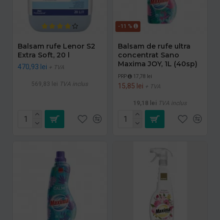
-11 %
Balsam rufe Lenor S2
Balsam de rufe ultra
Extra Soft, 20 l
concentrat Sano
Maxima JOY, 1L (40sp)
470,93 lei
+ TVA
PRP
17,78 lei
569,83 lei
TVA inclus
15,85 lei
+ TVA
19,18 lei
TVA inclus