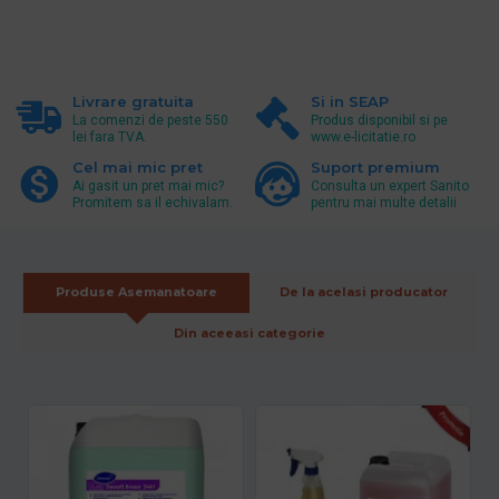
Livrare gratuita
Si in SEAP
La comenzi de peste 550
Produs disponibil si pe
lei fara TVA.
www.e-licitatie.ro
Cel mai mic pret
Suport premium
Ai gasit un pret mai mic?
Consulta un expert Sanito
Promitem sa il echivalam.
pentru mai multe detalii
Produse Asemanatoare
De la acelasi producator
Din aceeasi categorie