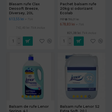
Blasam rufe Clax
Pachet balsam rufe
Deosoft Breeze,
20kg si odorizant
Diversey, 20L
Ecolab
613,55 lei
+ TVA
PRP
786,01 lei
678,83 lei
+ TVA
742,40 lei
TVA inclus
821,38 lei
TVA inclus
Balsam de rufe Lenor
Balsam rufe Lenor S2
Spring, 4 l
Extra Soft, 20 l