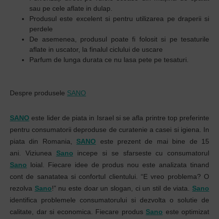
sau pe cele aflate in dulap.
Produsul este excelent si pentru utilizarea pe draperii si
perdele
De asemenea, produsul poate fi folosit si pe tesaturile
aflate in uscator, la finalul ciclului de uscare
Parfum de lunga durata ce nu lasa pete pe tesaturi.
Despre produsele
SANO
SANO
este lider de piata in Israel si se afla printre top preferinte
pentru consumatorii deproduse de curatenie a casei si igiena. In
piata din Romania,
SANO
este prezent de mai bine de 15
ani. Viziunea
Sano
incepe si se sfarseste cu consumatorul
Sano
loial. Fiecare idee de produs nou este analizata tinand
cont de sanatatea si confortul clientului. “E vreo problema? O
rezolva
Sano
!” nu este doar un slogan, ci un stil de viata.
Sano
identifica problemele consumatorului si dezvolta o solutie de
calitate, dar si economica. Fiecare produs
Sano
este optimizat