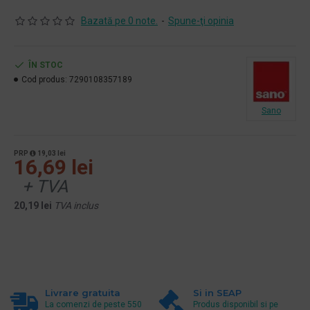
Bazată pe 0 note.
-
Spune-ţi opinia
ÎN STOC
Cod produs:
7290108357189
Sano
PRP
19,03 lei
16,69 lei
+ TVA
20,19 lei
TVA inclus
Livrare gratuita
Si in SEAP
La comenzi de peste 550
Produs disponibil si pe