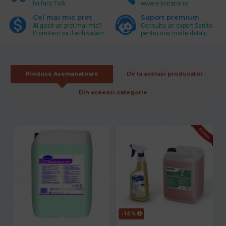
lei fara TVA.
www.e-licitatie.ro
Cel mai mic pret
Suport premium
Ai gasit un pret mai mic?
Consulta un expert Sanito
Promitem sa il echivalam.
pentru mai multe detalii
Produse Asemanatoare
De la acelasi producator
Din aceeasi categorie
-14 %