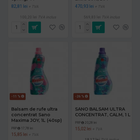
82,81 lei
470,93 lei
+ TVA
+ TVA
100,20 lei
TVA inclus
569,83 lei
TVA inclus
-11 %
-26 %
Balsam de rufe ultra
SANO BALSAM ULTRA
concentrat Sano
CONCENTRAT, CALM, 1 L
Maxima JOY, 1L (40sp)
PRP
20,28 lei
15,02 lei
PRP
17,78 lei
+ TVA
15,85 lei
+ TVA
18,17 lei
TVA inclus