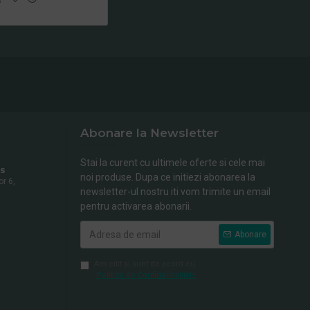
Abonare la Newsletter
Stai la curent cu ultimele oferte si cele mai
s
noi produse. Dupa ce initiezi abonarea la
or 6,
newsletter-ul nostru iti vom trimite un email
pentru activarea abonarii.
Abonare
Am citit şi sunt de acord cu
Politica de Confidentialitate