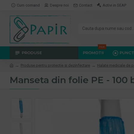
Cum comand
Despre noi
Contact
Activi in SEAP
Hot
PRODUSE
PROMOTII
PUNCT
Produse pentru protectie si dezinfectare
Halate medicale de p
Manseta din folie PE - 100 