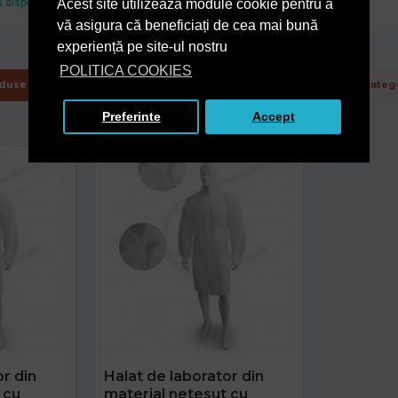
 disponibil si pe www.e-licitatie.ro
Acest site utilizează module cookie pentru a
echivalam.
vă asigura că beneficiați de cea mai bună
experiență pe site-ul nostru
POLITICA COOKIES
duse Asemanatoare
De la acelasi producator
Din aceeasi categ
Preferinte
Accept
or din
Halat de laborator din
 cu
material netesut cu