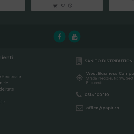
lienti
SANITO DISTRIBUTION
West Business Campu
e Personale
Strada Preciziei, Nr, 3W, Sect
mele
Bucuresti
delitate
0314 100 110
ele
office@papir.ro