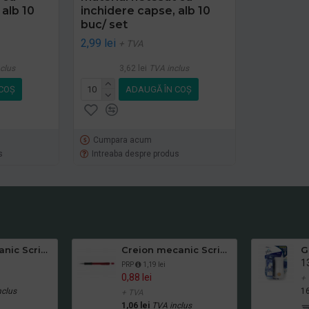
 alb 10
inchidere capse, alb 10
buc/ set
2,99 lei
+ TVA
clus
3,62 lei
TVA inclus
COŞ
ADAUGĂ ÎN COŞ
Cumpara acum
s
Intreaba despre produs
Creion mecanic Scriva Mex 0,7
Creion mecanic Scriva Mex 0,5
13
PRP
1,19 lei
0,88 lei
+
nclus
16
+ TVA
1,06 lei
TVA inclus