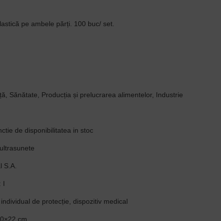
astică pe ambele părți. 100 buc/ set.
ță, Sănătate, Producția și prelucrarea alimentelor, Industrie
ctie de disponibilitatea in stoc
ultrasunete
l S.A.
 I
individual de protecție, dispozitiv medical
40×22 cm