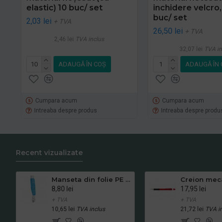
elastic) 10 buc/ set
inchidere velcro,
buc/ set
2,03 lei
+ TVA
26,50 lei
+ TVA
2,46 lei
TVA inclus
32,07 lei
TVA in
ADAUGĂ ÎN COŞ
ADAUGĂ ÎN 
Cumpara acum
Cumpara acum
Intreaba despre produs
Intreaba despre produ
Recent vizualizate
Manseta din folie PE - 100 buc/ set
8,80 lei
17,95 lei
+ TVA
+ TVA
10,65 lei
TVA inclus
21,72 lei
TVA i