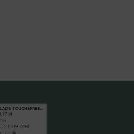
GLADE TOUCH&FRESH APARAT MARINE 10 ML
,77 lei
 TVA
,66 lei
TVA inclus