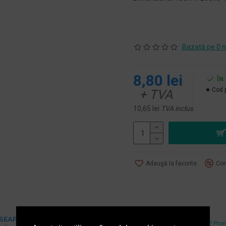
Bazată pe 0 n
8,80 lei
ÎN
Cod 
+ TVA
10,65 lei
TVA inclus
Adaugă la favorite
Com
Cel mai mic pret
 SEAP
Ai gasit un pret mai mic? Pro