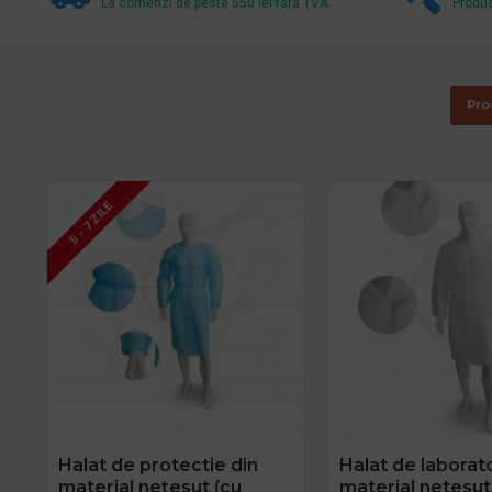
La comenzi de peste 550 lei fara TVA.
Produs
Pro
5 - 7 ZILE
Halat de protectie din
Halat de laborat
material nețesut (cu
material netesut