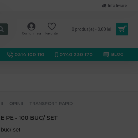
Info livrare
0 produs(e) - 0,00 lei
Contul meu
Favorite
0314 100 110
0740 230 170
BLOG
II
OPINII
TRANSPORT RAPID
 PE - 100 BUC/ SET
 buc/ set