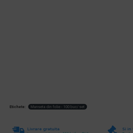
Etichete:
Manseta din folie - 100 buc/ set
Livrare gratuita
Si in