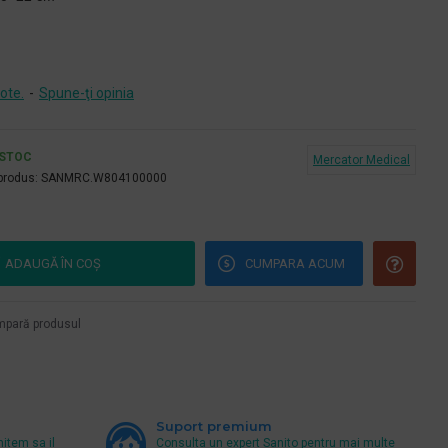
ote.
-
Spune-ţi opinia
 STOC
Mercator Medical
produs:
SANMRC.W804100000
ADAUGĂ ÎN COŞ
CUMPARA ACUM
pară produsul
Suport premium
mitem sa il
Consulta un expert Sanito pentru mai multe