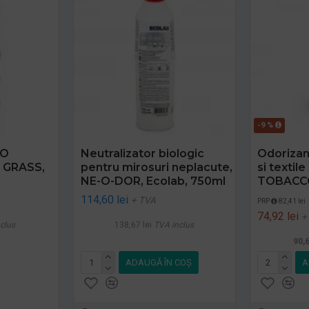
-9 %
UO
Neutralizator biologic
Odorizan
 GRASS,
pentru mirosuri neplacute,
si textil
NE-O-DOR, Ecolab, 750ml
TOBACCO
114,60 lei
+ TVA
PRP
82,41 lei
74,92 lei
+
clus
138,67 lei
TVA inclus
90,6
ADAUGĂ ÎN COŞ
A