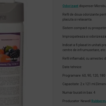
Odorizant
dispenser Microbur
Refil de doua odorizante pen
placuta si relaxanta.
Sistem compact cu prospetime
Improspateaza si odorizeaza 
Indicat a fi plasat in unitati p
centre de infrumusetare, etc.
Refil inflamabil, cu amestec 
Date tehnice:
Programare: 60, 90, 120, 180 d
Capacitate: 2 x 121 ml.Dimens
Numar bucati in bax: 4
Producator: Newell
Rubberm