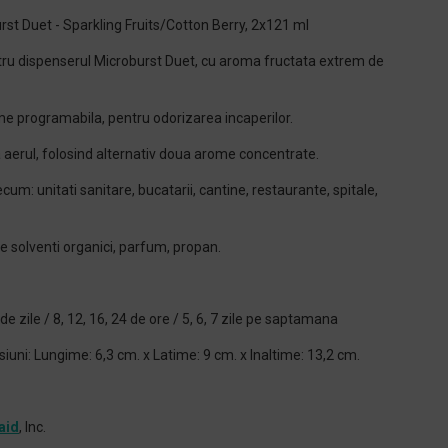
st Duet - Sparkling Fruits/Cotton Berry, 2x121 ml
tru dispenserul Microburst Duet, cu aroma fructata extrem de
 programabila, pentru odorizarea incaperilor.
aerul, folosind alternativ doua arome concentrate.
recum: unitati sanitare, bucatarii, cantine, restaurante, spitale,
de solventi organici, parfum, propan.
e zile / 8, 12, 16, 24 de ore / 5, 6, 7 zile pe saptamana
iuni: Lungime: 6,3 cm. x Latime: 9 cm. x Inaltime: 13,2 cm.
aid
, Inc.