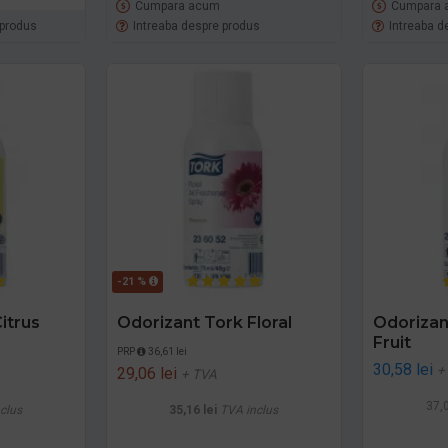
Cumpara acum
Cumpara 
 produs
Intreaba despre produs
Intreaba d
-21 %
itrus
Odorizant Tork Floral
Odorizan
Fruit
PRP
36,61 lei
30,58 lei
+
29,06 lei
+ TVA
37,0
clus
35,16 lei
TVA inclus