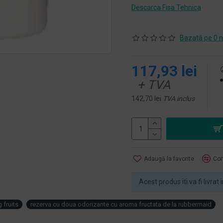
Descarca Fisa Tehnica
Bazată pe 0 n
117,93 lei
+ TVA
142,70 lei
TVA inclus
Adaugă la favorite
Com
Acest produs iti va fi livrat i
 fruits
rezerva cu doua odorizante cu aroma fructata de la rubbermaid