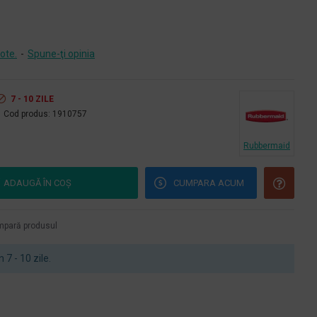
ote.
-
Spune-ţi opinia
7 - 10 ZILE
Cod produs:
1910757
Rubbermaid
ADAUGĂ ÎN COŞ
CUMPARA ACUM
pară produsul
n 7 - 10 zile.