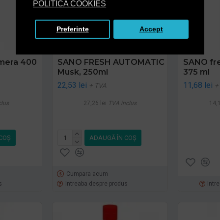
POLITICA COOKIES
Preferinte
Accept
amera 400
SANO FRESH AUTOMATIC
SANO fre
Musk, 250ml
375 ml
22,53 lei
11,68 lei
+ TVA
+
clus
27,26 lei
TVA inclus
14,1
COŞ
ADAUGĂ ÎN COŞ
Cumpara acum
s
Intreaba despre produs
Intr