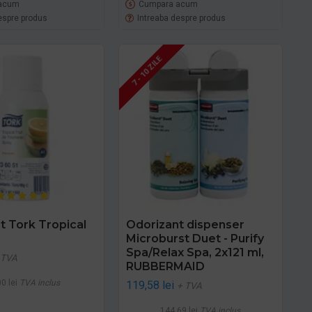
acum
Cumpara acum
espre produs
Intreaba despre produs
7 - 10 ZILE
t Tork Tropical
Odorizant dispenser
Microburst Duet - Purify
Spa/Relax Spa, 2x121 ml,
 TVA
RUBBERMAID
0 lei
TVA inclus
119,58 lei
+ TVA
144,69 lei
TVA inclus