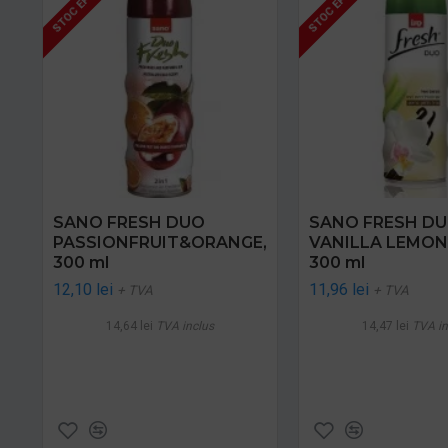
STOC EPUIZAT
STOC EPUIZAT
SANO FRESH DUO
SANO FRESH D
PASSIONFRUIT&ORANGE,
VANILLA LEMON
300 ml
300 ml
12,10 lei
11,96 lei
+ TVA
+ TVA
14,64 lei
TVA inclus
14,47 lei
TVA in