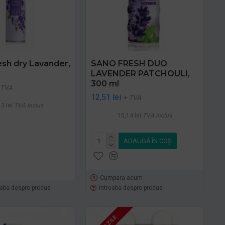
sh dry Lavander,
SANO FRESH DUO
LAVENDER PATCHOULI,
300 ml
 TVA
12,51 lei
+ TVA
3 lei
TVA inclus
15,14 lei
TVA inclus
ADAUGĂ ÎN COŞ
Cumpara acum
eaba despre produs
Intreaba despre produs