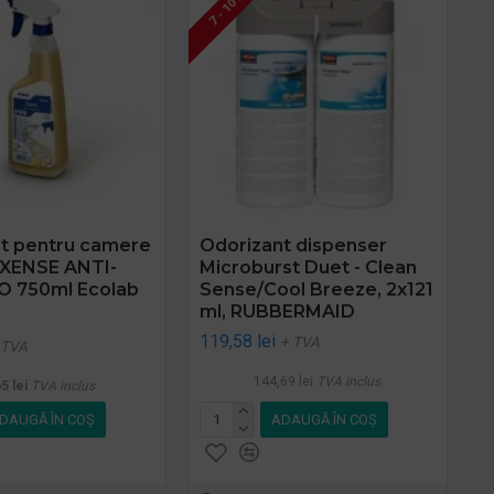
7 - 10 ZILE
t pentru camere
Odorizant dispenser
e XENSE ANTI-
Microburst Duet - Clean
 750ml Ecolab
Sense/Cool Breeze, 2x121
ml, RUBBERMAID
119,58 lei
+ TVA
 TVA
144,69 lei
TVA inclus
5 lei
TVA inclus
DAUGĂ ÎN COŞ
ADAUGĂ ÎN COŞ