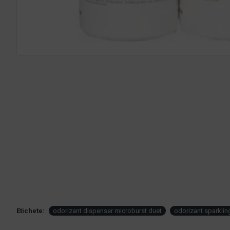
Etichete:
odorizant dispenser microburst duet
odorizant sparkling