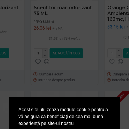
dorizant
Scent for man odorizant
Orange O
75 ML
Ambiental
163mc, H
PRP
32,58 lei
33,15 lei
+
26,06 lei
+ TVA
clus
40,1
31,53 lei
TVA inclus
COŞ
ADAUGĂ ÎN COŞ
A
Cumpara acum
Cumpara 
s
Intreaba despre produs
Intreaba d
STOC EPUIZAT
Acest site utilizează module cookie pentru a
vă asigura că beneficiați de cea mai bună
experiență pe site-ul nostru