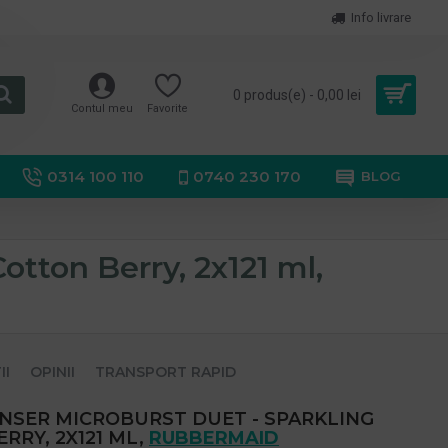
Info livrare
0 produs(e) - 0,00 lei
Contul meu
Favorite
0314 100 110
0740 230 170
BLOG
otton Berry, 2x121 ml,
II
OPINII
TRANSPORT RAPID
NSER MICROBURST DUET - SPARKLING
RRY, 2X121 ML,
RUBBERMAID