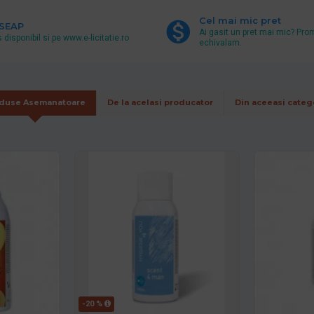
Cel mai mic pret
 SEAP
Ai gasit un pret mai mic? Pro
 disponibil si pe www.e-licitatie.ro
echivalam.
duse Asemanatoare
De la acelasi producator
Din aceeasi categ
-20 %