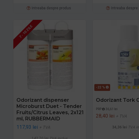
Intreaba despre produs
Intreaba despre
7 - 10 ZILE
-22 %
Odorizant dispenser
Odorizant Tork C
Microburst Duet - Tender
PRP
36,61 lei
Fruits/Citrus Leaves, 2x121
28,40 lei
+ TVA
ml, RUBBERMAID
117,93 lei
+ TVA
34,36 lei
TVA in
142,70 lei
TVA inclus