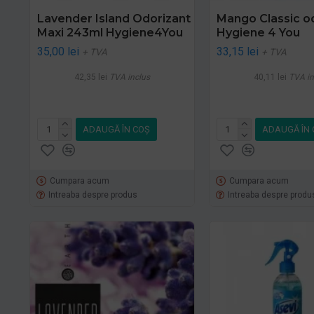
Lavender Island Odorizant
Mango Classic o
Maxi 243ml Hygiene4You
Hygiene 4 You
35,00 lei
33,15 lei
+ TVA
+ TVA
42,35 lei
TVA inclus
40,11 lei
TVA in
ADAUGĂ ÎN COŞ
ADAUGĂ ÎN 
Cumpara acum
Cumpara acum
Intreaba despre produs
Intreaba despre produ