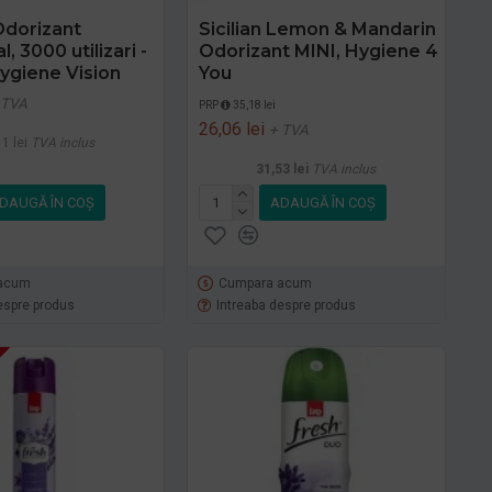
dorizant
Sicilian Lemon & Mandarin
, 3000 utilizari -
Odorizant MINI, Hygiene 4
ygiene Vision
You
 TVA
PRP
35,18 lei
26,06 lei
+ TVA
1 lei
TVA inclus
31,53 lei
TVA inclus
DAUGĂ ÎN COŞ
ADAUGĂ ÎN COŞ
acum
Cumpara acum
espre produs
Intreaba despre produs