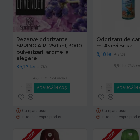
Rezerve odorizante
Odorizant de c
SPRING AIR, 250 ml, 3000
ml Asevi Brisa
pulverizari, arome la
8,18 lei
+ TVA
alegere
9,90 lei
TVA in
35,12 lei
+ TVA
42,50 lei
TVA inclus
ADAUGĂ ÎN COŞ
ADAUGĂ ÎN 
Cumpara acum
Cumpara acum
Intreaba despre produs
Intreaba despre produ