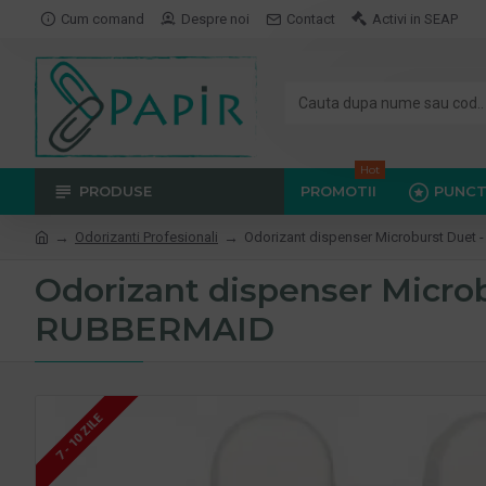
Cum comand
Despre noi
Contact
Activi in SEAP
Hot
PRODUSE
PROMOTII
PUNCT
Odorizanti Profesionali
Odorizant dispenser Microburst Duet -
Odorizant dispenser Microbu
RUBBERMAID
7 - 10 ZILE