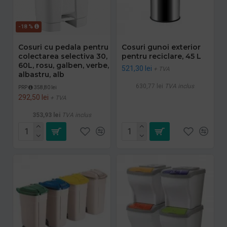
-18 %
Cosuri cu pedala pentru
Cosuri gunoi exterior
colectarea selectiva 30,
pentru reciclare, 45 L
60L, rosu, galben, verbe,
521,30 lei
+ TVA
albastru, alb
630,77 lei
TVA inclus
PRP
358,80 lei
292,50 lei
+ TVA
353,93 lei
TVA inclus