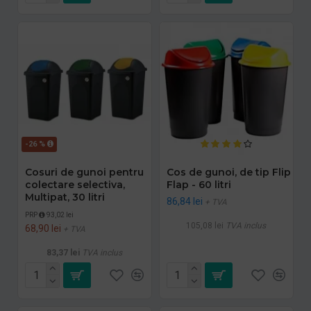
-26 %
Cosuri de gunoi pentru
Cos de gunoi, de tip Flip
colectare selectiva,
Flap - 60 litri
Multipat, 30 litri
86,84 lei
+ TVA
PRP
93,02 lei
105,08 lei
TVA inclus
68,90 lei
+ TVA
83,37 lei
TVA inclus