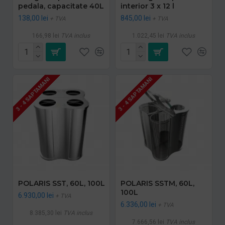
pedala, capacitate 40L
interior 3 x 12 l
138,00 lei
845,00 lei
+ TVA
+ TVA
166,98 lei
TVA inclus
1.022,45 lei
TVA inclus
3 - 4 SAPTAMANI
3 - 4 SAPTAMANI
POLARIS SST, 60L, 100L
POLARIS SSTM, 60L,
100L
6.930,00 lei
+ TVA
6.336,00 lei
+ TVA
8.385,30 lei
TVA inclus
7.666,56 lei
TVA inclus