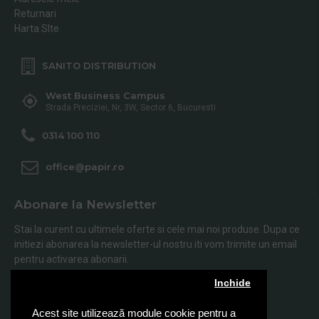
Returnari
Harta SIte
SANITO DISTRIBUTION
West Business Campus
Strada Preciziei, Nr, 3W, Sector 6, Bucuresti
0314 100 110
office@papir.ro
Abonare la Newsletter
Stai la curent cu ultimele oferte si cele mai noi produse. Dupa ce
initiezi abonarea la newsletter-ul nostru iti vom trimite un email
pentru activarea abonarii.
Inchide
Abonare
Acest site utilizează module cookie pentru a
Am citit şi sunt de acord cu
Politica de Confidentialitate