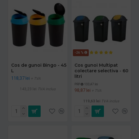
-26 %
Cos de gunoi Bingo - 45
Cos gunoi Multipat
L
colectare selectiva - 60
litri
118,37 lei
+ TVA
PRP
133,47 lei
143,23 lei
TVA inclus
98,87 lei
+ TVA
119,63 lei
TVA inclus