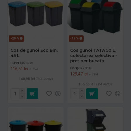
-20 %
-12 %
Cos de gunoi Eco Bin,
Cos gunoi TATA 50 L,
45 L
colectarea selectiva -
pret per bucata
PRP
145,64 lei
116,51 lei
PRP
147,33 lei
+ TVA
129,47 lei
+ TVA
140,98 lei
TVA inclus
156,66 lei
TVA inclus