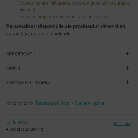
Capace pentru înlăturarea ușoară a gunoiului și curățare
eficientă
Se poate amplasa în interior, cât și în exterior
Personalizari disponibile ale produsului
: dimensiuni,
capacitate, culori, etichete etc.
SPECIFICATII
OPINII
TRANSPORT RAPID
Bazată pe 0 note.
-
Spune-ţi opinia
ÎN STOC
Binsignia
Cod produs:
BIN1121