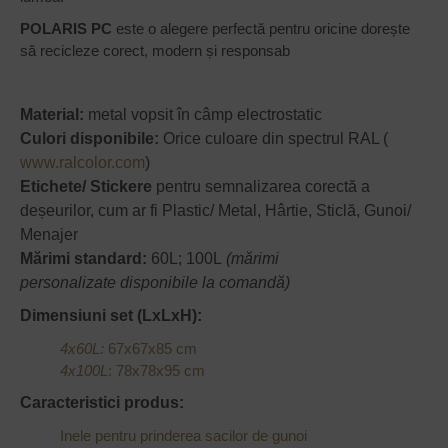
POLARIS PC
este o alegere perfectă pentru oricine dorește
să recicleze corect, modern și responsab
Material:
metal vopsit în câmp electrostatic
Culori disponibile:
Orice culoare din spectrul RAL (
www.ralcolor.com
)
Etichete/ Stickere
pentru semnalizarea corectă a
deșeurilor, cum ar fi Plastic/ Metal, Hârtie, Sticlă, Gunoi/
Menajer
Mărimi standard:
60L; 100L
(mărimi
personalizate disponibile la comandă)
Dimensiuni set (LxLxH):
4x60L:
67x67x85 cm
4x100L
: 78x78x95 cm
Caracteristici produs:
Inele pentru prinderea sacilor de gunoi