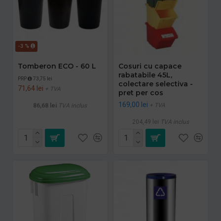
-3 %
Tomberon ECO - 60 L
Cosuri cu capace
rabatabile 45L,
PRP
73,75 lei
colectare selectiva -
71,64 lei
+ TVA
pret per cos
169,00 lei
+ TVA
86,68 lei
TVA inclus
204,49 lei
TVA inclus