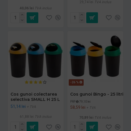
29,74 lei
TVA inclus
40,06 lei
TVA inclus
-26 %
Cos gunoi colectarea
Cos gunoi Bingo - 25 litri
selectiva SMALL H 25 L
PRP
79,10 lei
51,14 lei
+ TVA
58,59 lei
+ TVA
61,88 lei
TVA inclus
70,89 lei
TVA inclus