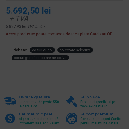
5.692,50 lei
+ TVA
6.887,93 lei
TVA inclus
Acest produs se poate comanda doar cu plata Card sau OP
Etichete:
cosuri gunoi
colectare selectiva
cosuri gunoi colectare selectiva
Livrare gratuita
Si in SEAP
La comenzi de peste 550
Produs disponibil si pe
lei fara TVA.
www.e-licitatie.ro
Cel mai mic pret
Suport premium
Ai gasit un pret mai mic?
Consulta un expert Sanito
Promitem sa il echivalam.
pentru mai multe detalii