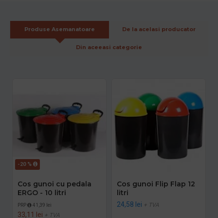
Produse Asemanatoare
De la acelasi producator
Din aceeasi categorie
-20 %
Cos gunoi cu pedala
Cos gunoi Flip Flap 12
ERGO - 10 litri
litri
24,58 lei
+ TVA
PRP
41,39 lei
33,11 lei
+ TVA