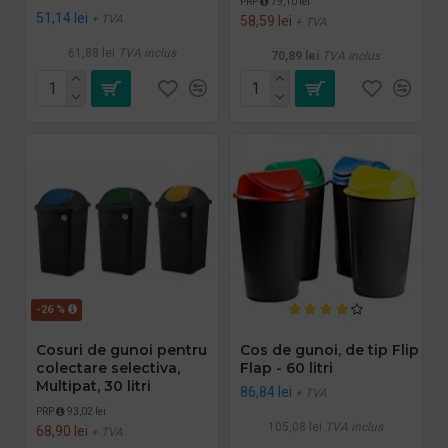
PRP
79,10 lei
51,14 lei
+ TVA
58,59 lei
+ TVA
61,88 lei
TVA inclus
70,89 lei
TVA inclus
-26 %
Cosuri de gunoi pentru
Cos de gunoi, de tip Flip
colectare selectiva,
Flap - 60 litri
Multipat, 30 litri
86,84 lei
+ TVA
PRP
93,02 lei
105,08 lei
TVA inclus
68,90 lei
+ TVA