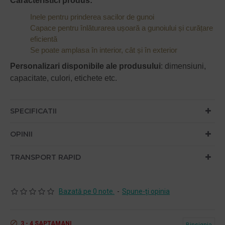
Caracteristici produs:
Inele pentru prinderea sacilor de gunoi
Capace pentru înlăturarea ușoară a gunoiului și curățare
eficientă
Se poate amplasa în interior, cât și în exterior
Personalizari disponibile ale produsului
: dimensiuni,
capacitate, culori, etichete etc.
SPECIFICATII
OPINII
TRANSPORT RAPID
Bazată pe 0 note.
-
Spune-ţi opinia
3 - 4 SAPTAMANI
Binsignia