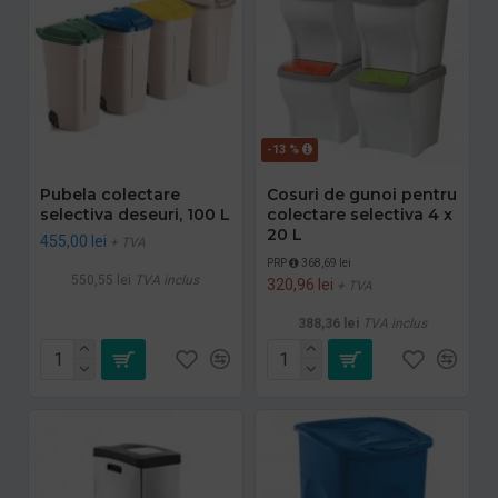
-13 %
Pubela colectare
Cosuri de gunoi pentru
selectiva deseuri, 100 L
colectare selectiva 4 x
20 L
455,00 lei
+ TVA
PRP
368,69 lei
550,55 lei
TVA inclus
320,96 lei
+ TVA
388,36 lei
TVA inclus