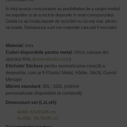
În felul acesta consumatorii au posibilitatea de a sprijini mediul
înconjurător și de a recicla deșeurile în mod corespunzător.
Odată ce ați învăța bazele de reciclării nu vă veți mai plictisi
niciodată. Întotdeauna sunt noi materiale care pot fi reciclate!
Material:
inox
Culori disponibile pentru metal:
Orice culoare din
spectrul RAL (
www.ralcolor.com
)
Etichete/ Stickere
pentru semnalizarea corectă a
deșeurilor, cum ar fi Plastic/ Metal, Hârtie, Sticlă, Gunoi/
Menajer
Mărimi standard:
60L; 100L
(mărimi
personalizate disponibile la comandă)
Dimensiuni set (LxLxH):
4x60L:
67x67x85 cm
4x100L
: 78x78x95 cm