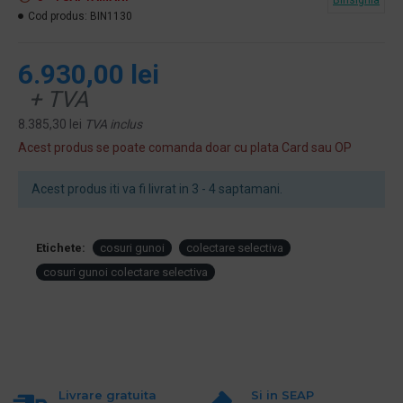
Cod produs:
BIN1130
6.930,00 lei
+ TVA
8.385,30 lei
TVA inclus
Acest produs se poate comanda doar cu plata Card sau OP
Acest produs iti va fi livrat in 3 - 4 saptamani.
Etichete:
cosuri gunoi
colectare selectiva
cosuri gunoi colectare selectiva
Livrare gratuita
Si in SEAP