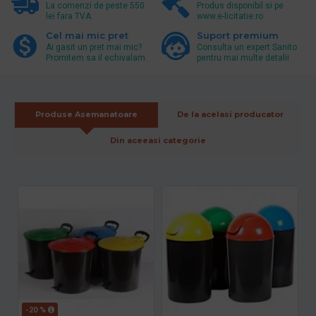
La comenzi de peste 550
Produs disponibil si pe
lei fara TVA.
www.e-licitatie.ro
Cel mai mic pret
Suport premium
Ai gasit un pret mai mic?
Consulta un expert Sanito
Promitem sa il echivalam.
pentru mai multe detalii
Produse Asemanatoare
De la acelasi producator
Din aceeasi categorie
-20 %