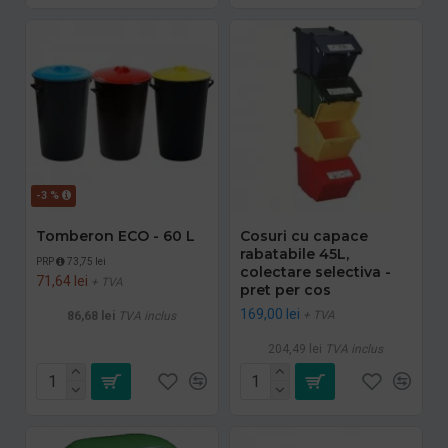
-3 %
Tomberon ECO - 60 L
Cosuri cu capace
rabatabile 45L,
PRP
73,75 lei
colectare selectiva -
71,64 lei
+ TVA
pret per cos
169,00 lei
+ TVA
86,68 lei
TVA inclus
204,49 lei
TVA inclus