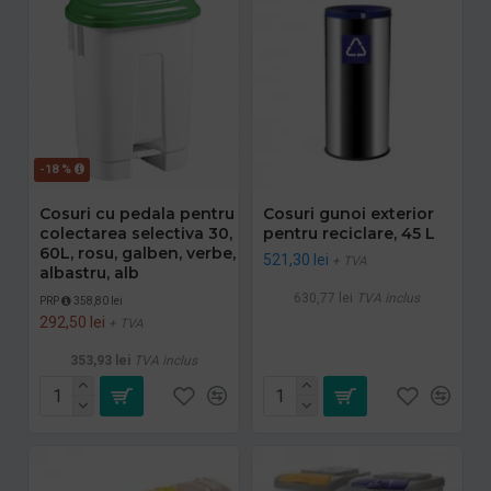
-18 %
Cosuri cu pedala pentru
Cosuri gunoi exterior
colectarea selectiva 30,
pentru reciclare, 45 L
60L, rosu, galben, verbe,
521,30 lei
+ TVA
albastru, alb
630,77 lei
TVA inclus
PRP
358,80 lei
292,50 lei
+ TVA
353,93 lei
TVA inclus