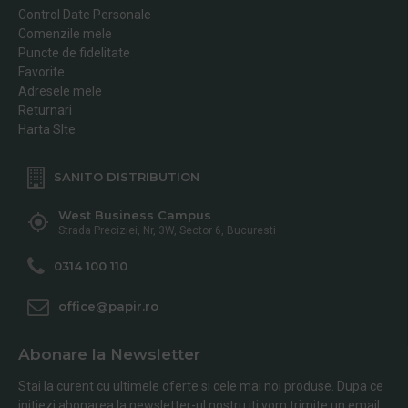
Control Date Personale
Comenzile mele
Puncte de fidelitate
Favorite
Adresele mele
Returnari
Harta SIte
SANITO DISTRIBUTION
West Business Campus
Strada Preciziei, Nr, 3W, Sector 6, Bucuresti
0314 100 110
office@papir.ro
Abonare la Newsletter
Stai la curent cu ultimele oferte si cele mai noi produse. Dupa ce
initiezi abonarea la newsletter-ul nostru iti vom trimite un email