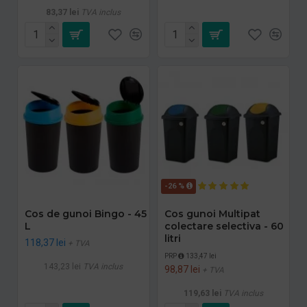
83,37 lei
TVA inclus
-26 %
Cos de gunoi Bingo - 45
Cos gunoi Multipat
L
colectare selectiva - 60
litri
118,37 lei
+ TVA
PRP
133,47 lei
143,23 lei
TVA inclus
98,87 lei
+ TVA
119,63 lei
TVA inclus