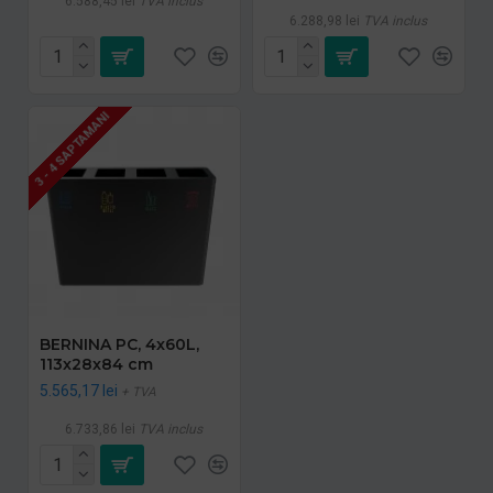
6.588,45 lei
TVA inclus
6.288,98 lei
TVA inclus
3 - 4 SAPTAMANI
BERNINA PC, 4x60L,
113x28x84 cm
5.565,17 lei
+ TVA
6.733,86 lei
TVA inclus