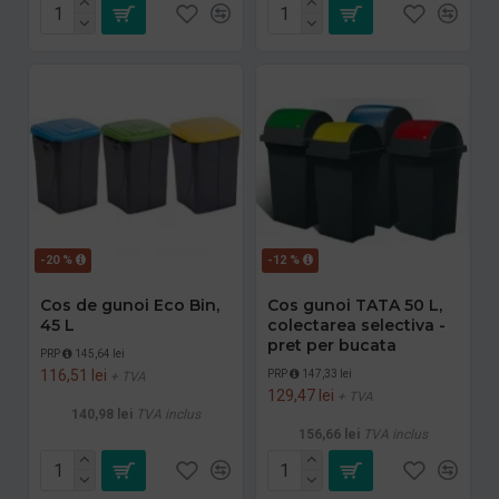
-20 %
-12 %
Cos de gunoi Eco Bin,
Cos gunoi TATA 50 L,
45 L
colectarea selectiva -
pret per bucata
PRP
145,64 lei
116,51 lei
PRP
147,33 lei
+ TVA
129,47 lei
+ TVA
140,98 lei
TVA inclus
156,66 lei
TVA inclus