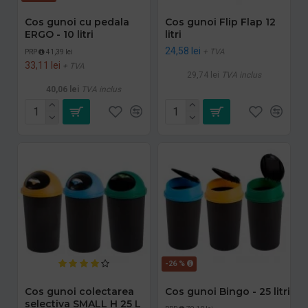
Cos gunoi cu pedala
Cos gunoi Flip Flap 12
ERGO - 10 litri
litri
24,58 lei
+ TVA
PRP
41,39 lei
33,11 lei
+ TVA
29,74 lei
TVA inclus
40,06 lei
TVA inclus
-26 %
Cos gunoi colectarea
Cos gunoi Bingo - 25 litri
selectiva SMALL H 25 L