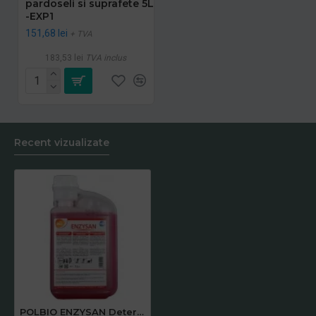
pardoseli si suprafete 5L
-EXP1
151,68 lei
+ TVA
183,53 lei
TVA inclus
Recent vizualizate
POLBIO ENZYSAN Detergent pentru pardoseli si suprafete 1L