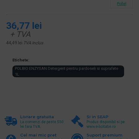
Pollet
36,77 lei
+ TVA
44,49 lei
TVA inclus
Etichete:
POLBIO ENZYSAN Detergent pentru pardoseli si suprafete
1L
Livrare gratuita
Si in SEAP
La comenzi de peste 550
Produs disponibil si pe
lei fara TVA.
www.e-licitatie.ro
Cel mai mic pret
Suport premium