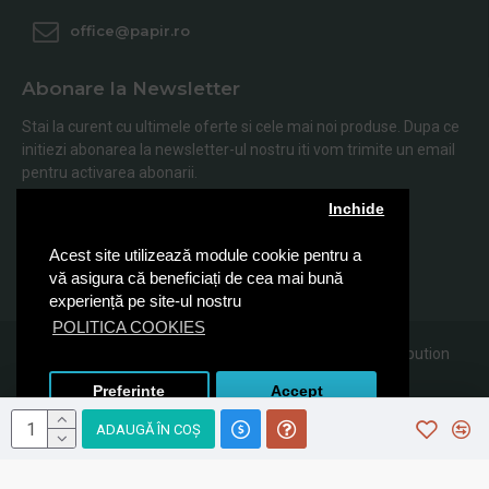
office@papir.ro
Abonare la Newsletter
Stai la curent cu ultimele oferte si cele mai noi produse. Dupa ce
initiezi abonarea la newsletter-ul nostru iti vom trimite un email
pentru activarea abonarii.
Inchide
Abonare
Acest site utilizează module cookie pentru a
Am citit şi sunt de acord cu
Politica de Confidentialitate
vă asigura că beneficiați de cea mai bună
experiență pe site-ul nostru
POLITICA COOKIES
© 2019, Papir.ro, Toate drepturile rezervate Sanito Distribution
SRL
Preferinte
Accept
ADAUGĂ ÎN COŞ