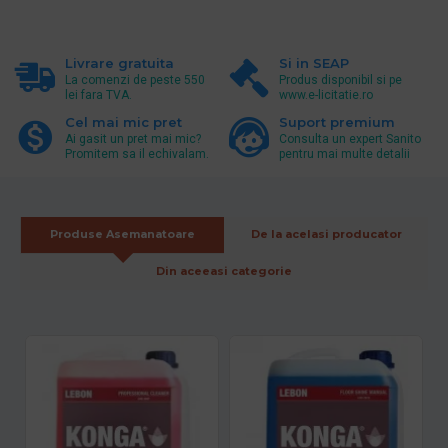
Livrare gratuita
Si in SEAP
La comenzi de peste 550
Produs disponibil si pe
lei fara TVA.
www.e-licitatie.ro
Cel mai mic pret
Suport premium
Ai gasit un pret mai mic?
Consulta un expert Sanito
Promitem sa il echivalam.
pentru mai multe detalii
Produse Asemanatoare
De la acelasi producator
Din aceeasi categorie