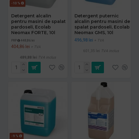
-10 %
Detergent alcalin
Detergent puternic
pentru masini de spalat
alcalin pentru masini de
pardoseli, Ecolab
spalat pardoseli, Ecolab
Neomax FORTE, 10l
Neomax GMS, 10l
496,98 lei
+ TVA
PRP
448,86 lei
404,86 lei
+ TVA
601,35 lei
TVA inclus
489,88 lei
TVA inclus
-9 %