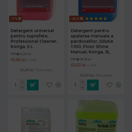
-9 %
-26 %
Detergent universal
Detergent pentru
pentru suprafete,
spalarea manuala a
Professional Cleaner,
pardoselilor, Dilutie
Konga, 5 L
1:100, Floor Shine
Manual, Konga, 5L
PRP
50,45 lei
45,86 lei
PRP
58,08 lei
+ TVA
43,02 lei
+ TVA
55,49 lei
TVA inclus
52,05 lei
TVA inclus