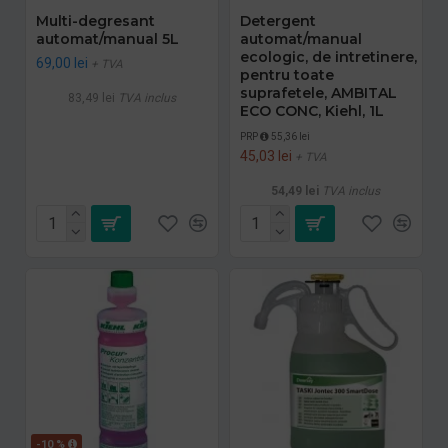
Multi-degresant
Detergent
automat/manual 5L
automat/manual
ecologic, de intretinere,
69,00 lei
+ TVA
pentru toate
suprafetele, AMBITAL
83,49 lei
TVA inclus
ECO CONC, Kiehl, 1L
PRP
55,36 lei
45,03 lei
+ TVA
54,49 lei
TVA inclus
-10 %