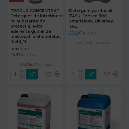
PROCUR CONCENTRAT-
Detergent pardoseli
Detergent de intretinere
TASKI Jontec 300
cu substante de
SmartDose, Diversey,
protectie, evita
1.4L
aderenta gumei de
286,90 lei
+ TVA
mestecat, a etichetelor,
Kiehl, 1L
347,15 lei
TVA inclus
PRP
74,75 lei
66,94 lei
+ TVA
81,00 lei
TVA inclus