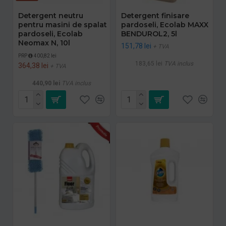
Detergent neutru
Detergent finisare
pentru masini de spalat
pardoseli, Ecolab MAXX
pardoseli, Ecolab
BENDUROL2, 5l
Neomax N, 10l
151,78 lei
+ TVA
PRP
400,82 lei
183,65 lei
TVA inclus
364,38 lei
+ TVA
440,90 lei
TVA inclus