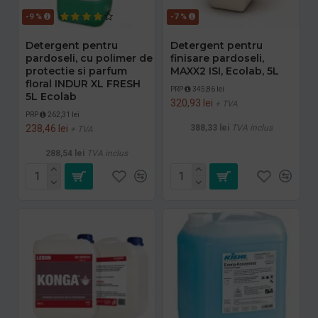
-9 %
-7 %
Detergent pentru
Detergent pentru
pardoseli, cu polimer de
finisare pardoseli,
protectie si parfum
MAXX2 ISI, Ecolab, 5L
floral INDUR XL FRESH
PRP
345,86 lei
5L Ecolab
320,93 lei
+ TVA
PRP
262,31 lei
238,46 lei
388,33 lei
TVA inclus
+ TVA
288,54 lei
TVA inclus