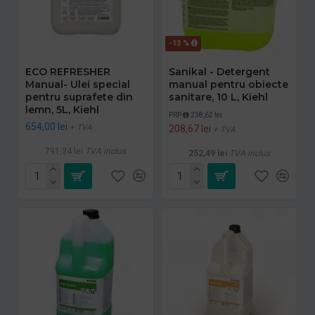
-13 %
ECO REFRESHER
Sanikal - Detergent
Manual- Ulei special
manual pentru obiecte
pentru suprafete din
sanitare, 10 L, Kiehl
lemn, 5L, Kiehl
PRP
238,62 lei
654,00 lei
+ TVA
208,67 lei
+ TVA
791,34 lei
TVA inclus
252,49 lei
TVA inclus