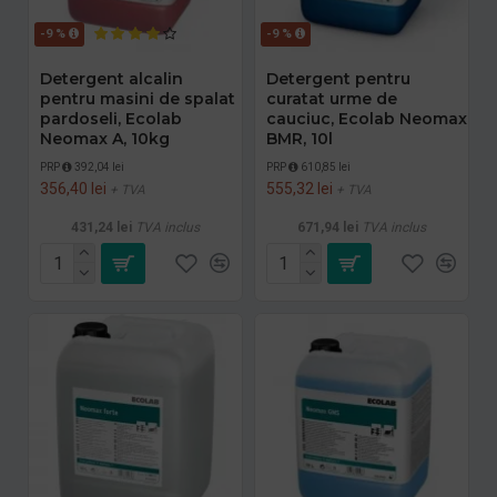
-9 %
-9 %
Detergent alcalin
Detergent pentru
pentru masini de spalat
curatat urme de
pardoseli, Ecolab
cauciuc, Ecolab Neomax
Neomax A, 10kg
BMR, 10l
PRP
392,04 lei
PRP
610,85 lei
356,40 lei
555,32 lei
+ TVA
+ TVA
431,24 lei
TVA inclus
671,94 lei
TVA inclus