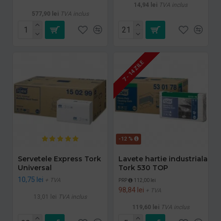
14,94 lei
TVA inclus
577,90 lei
TVA inclus
7 - 14 ZILE
-12 %
Servetele Express Tork
Lavete hartie industriala
Universal
Tork 530 TOP
10,75 lei
+ TVA
PRP
112,00 lei
98,84 lei
+ TVA
13,01 lei
TVA inclus
119,60 lei
TVA inclus