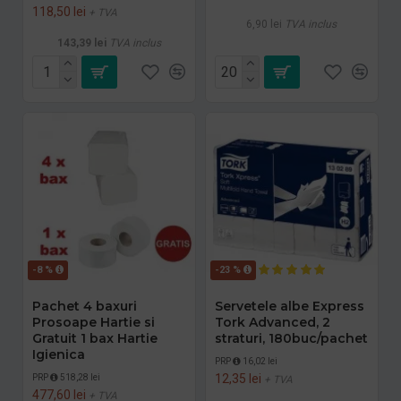
118,50 lei
+ TVA
6,90 lei
TVA inclus
143,39 lei
TVA inclus
-8 %
-23 %
Pachet 4 baxuri
Servetele albe Express
Prosoape Hartie si
Tork Advanced, 2
Gratuit 1 bax Hartie
straturi, 180buc/pachet
Igienica
PRP
16,02 lei
12,35 lei
PRP
518,28 lei
+ TVA
477,60 lei
+ TVA