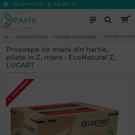
0314 100 110
0740 230 170
Consumabile hartie
Prosoape de hartie pliate
Prosoape de maini 
Prosoape de maini din hartie,
pliate in Z, maro - EcoNatural Z,
LUCART
3 - 4 SAPTAMANI