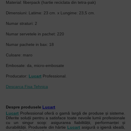
Material: fiberpack (hartie reciclata din tetra-pak)
Dimensiuni: Latime: 23 cm. x Lungime: 23,5 cm.
Numar straturi: 2
Numar servetele in pachet: 220
Numar pachete in bax: 18
Culoare: maro
Embosate: da, micro-embosate
Producator:
Lucart
Professional.
Descarca Fisa Tehnica
Despre produsele
Lucart
Lucart
Professional oferă o gamă largă de produse și sisteme.
Diferite soluții pentru a satisface toate nevoile lumii profesionale
cu un singur scop: asigurarea fiabilității, performanței și
durabilității. Produsele din hârtie
Lucart
asigură o igienă ideală,