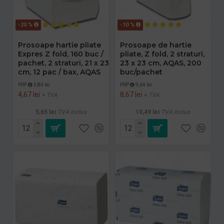
-20 %
-10 %
Prosoape hartie pliate
Prosoape de hartie
Expres Z fold, 160 buc /
pliate, Z fold, 2 straturi,
pachet, 2 straturi, 21 x 23
23 x 23 cm, AQAS, 200
cm, 12 pac / bax, AQAS
buc/pachet
PRP
5,84 lei
PRP
9,64 lei
4,67 lei
8,67 lei
+ TVA
+ TVA
5,65 lei
TVA inclus
10,49 lei
TVA inclus