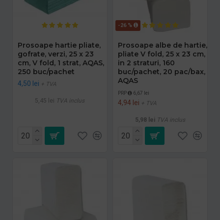
-26 %
Prosoape hartie pliate,
Prosoape albe de hartie,
gofrate, verzi, 25 x 23
pliate V fold, 25 x 23 cm,
cm, V fold, 1 strat, AQAS,
in 2 straturi, 160
250 buc/pachet
buc/pachet, 20 pac/bax,
AQAS
4,50 lei
+ TVA
PRP
6,67 lei
5,45 lei
TVA inclus
4,94 lei
+ TVA
5,98 lei
TVA inclus