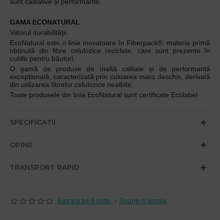
sunt calitative și performante.
GAMA ECONATURAL
Viitorul durabilității
EcoNatural este o linie inovatoare în Fiberpack®, materia primă
obținută din fibre celulozice reciclate, care sunt prezente în
cutiile pentru băuturi.
O gamă de produse de înaltă calitate și de performanță
excepțională, caracterizată prin culoarea maro deschis, derivată
din utilizarea fibrelor celulozice nealbite.
Toate produsele din linia EcoNatural sunt certificate Ecolabel.
SPECIFICATII
OPINII
TRANSPORT RAPID
Bazată pe 0 note.
-
Spune-ţi opinia