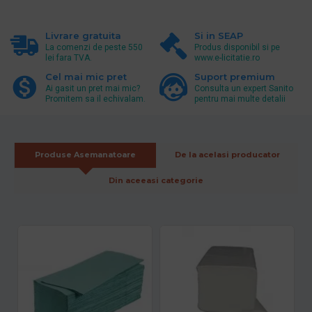
Livrare gratuita
Si in SEAP
La comenzi de peste 550
Produs disponibil si pe
lei fara TVA.
www.e-licitatie.ro
Cel mai mic pret
Suport premium
Ai gasit un pret mai mic?
Consulta un expert Sanito
Promitem sa il echivalam.
pentru mai multe detalii
Produse Asemanatoare
De la acelasi producator
Din aceeasi categorie