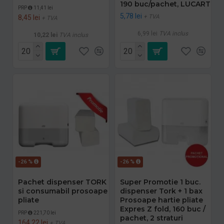
190 buc/pachet, LUCART
PRP
11,41 lei
5,78 lei
+ TVA
8,45 lei
+ TVA
6,99 lei
TVA inclus
10,22 lei
TVA inclus
-26 %
-26 %
Pachet dispenser TORK
Super Promotie 1 buc.
si consumabil prosoape
dispenser Tork + 1 bax
pliate
Prosoape hartie pliate
Expres Z fold, 160 buc /
PRP
221,70 lei
pachet, 2 straturi
164,22 lei
+ TVA