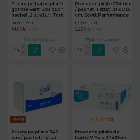
Prosoape hartie pliate
Prosoape pliate 274 buc
gofrate verzi 250 buc /
/ pachet, 1 strat, 21 x 21.5
pachet, 2 straturi, Tork
cm, Scott Performance
PRP
19,69 lei
PRP
30,17 lei
14,63 lei
22,35 lei
+ TVA
+ TVA
17,70 lei
TVA inclus
27,04 lei
TVA inclus
-26 %
Prosoape pliate 340
Prosoape pliate de
buc / pachet, 1 strat,
hartie V Fold 24x21cm,