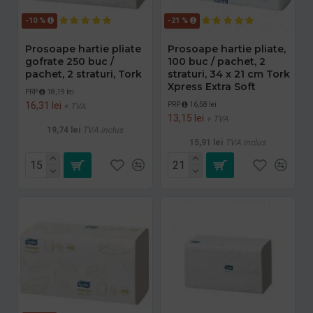
-10 %
-21 %
Prosoape hartie pliate
Prosoape hartie pliate,
gofrate 250 buc /
100 buc / pachet, 2
pachet, 2 straturi, Tork
straturi, 34 x 21 cm Tork
Xpress Extra Soft
PRP
18,19 lei
16,31 lei
PRP
16,58 lei
+ TVA
13,15 lei
+ TVA
19,74 lei
TVA inclus
15,91 lei
TVA inclus