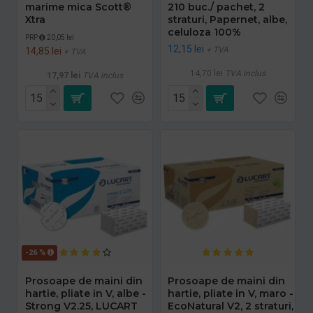
marime mica Scott®
210 buc./ pachet, 2
Xtra
straturi, Papernet, albe,
celuloza 100%
PRP
20,05 lei
12,15 lei
+ TVA
14,85 lei
+ TVA
14,70 lei
TVA inclus
17,97 lei
TVA inclus
-26 %
Prosoape de maini din
Prosoape de maini din
hartie, pliate in V, albe -
hartie, pliate in V, maro -
Strong V2.25, LUCART
EcoNatural V2, 2 straturi,