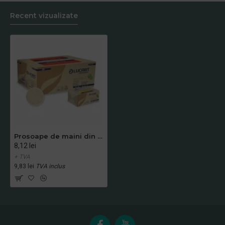
Recent vizualizate
Prosoape de maini din hartie, pliate in Z, maro - EcoNatural Z, LUCART
8,12 lei
+ TVA
9,83 lei
TVA inclus