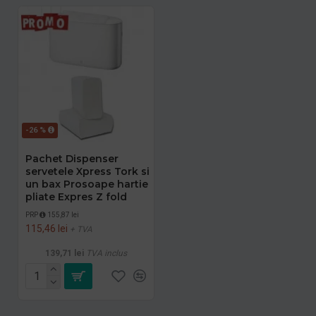
-26 %
Pachet Dispenser
servetele Xpress Tork si
un bax Prosoape hartie
pliate Expres Z fold
PRP
155,87 lei
115,46 lei
+ TVA
139,71 lei
TVA inclus