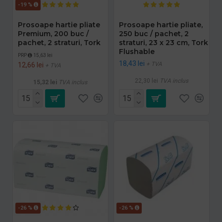
-19 %
Prosoape hartie pliate
Prosoape hartie pliate,
Premium, 200 buc /
250 buc / pachet, 2
pachet, 2 straturi, Tork
straturi, 23 x 23 cm, Tork
Flushable
PRP
15,63 lei
18,43 lei
+ TVA
12,66 lei
+ TVA
22,30 lei
TVA inclus
15,32 lei
TVA inclus
-26 %
-26 %