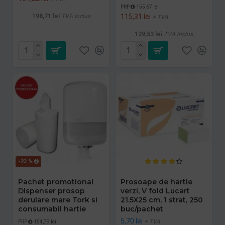
PRP
155,67 lei
198,71 lei
TVA inclus
115,31 lei
+ TVA
139,53 lei
TVA inclus
-23 %
Pachet promotional
Prosoape de hartie
Dispenser prosop
verzi, V fold Lucart
derulare mare Tork si
21.5X25 cm, 1 strat, 250
consumabil hartie
buc/pachet
5,70 lei
+ TVA
PRP
154,79 lei