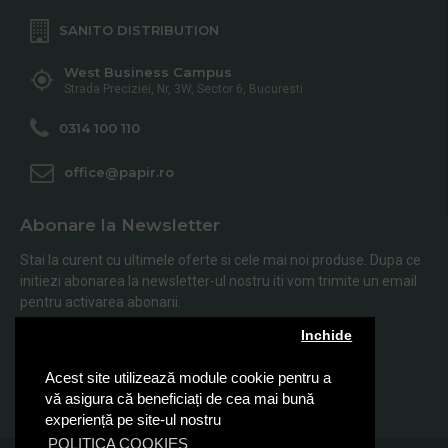
SANITO DISTRIBUTION
West Business Campus
Strada Preciziei, Nr, 3W, Sector 6, Bucuresti
0314 100 110
office@papir.ro
Abonare la Newsletter
Stai la curent cu ultimele oferte si cele mai noi produse. Dupa ce
initiezi abonarea la newsletter-ul nostru iti vom trimite un email
pentru activarea abonarii.
Inchide
Abonare
Acest site utilizează module cookie pentru a
Am citit şi sunt de acord cu
Politica de Confidentialitate
vă asigura că beneficiați de cea mai bună
experiență pe site-ul nostru
POLITICA COOKIES