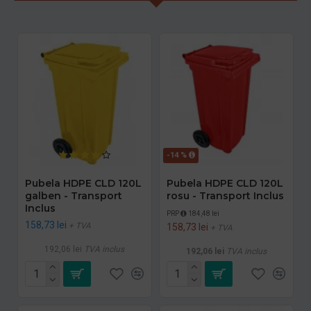
-14 %
Pubela HDPE CLD 120L
Pubela HDPE CLD 120L
galben - Transport
rosu - Transport Inclus
Inclus
PRP
184,48 lei
158,73 lei
+ TVA
158,73 lei
+ TVA
192,06 lei
TVA inclus
192,06 lei
TVA inclus