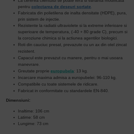
La cererea clientului se poate livra si varianta modificata
pentru
colectarea de deseuri sortate
.
Fabricata din polietilena de inalta densitate (HDPE), pura,
prin sistem de injectie.
Rezistente la radiatii ultraviolete si la extreme inferioare si
superioare de temperatura,
(-40 + 80 grade C), precum si
la coroziune chimica si la actiunea agentilor biologici.
Roti din cauciuc presat, prevazute cu un ax din otel zincat
rezistent.
C
apacul este prevazut cu manere,
pentru o mai usoara
manevrare.
Greutate proprie
europubela
: 13 kg.
Incarcare maxima admisa a europubelei: 96-110 kg.
Compatibile cu toate sistemele de ridicare.
Fabricat in conformitate cu standardele EN-840.
Dimensiuni:
Inaltime: 106 cm
Latime: 58 cm
Lungime: 73 cm