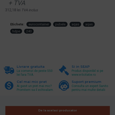
+ TVA
312,18 lei
TVA inclus
Etichete:
eurocontainer
pubele
aqas
aqas
hdpe
240
Livrare gratuita
Si in SEAP
La comenzi de peste 550
Produs disponibil si pe
lei fara TVA.
www.e-licitatie.ro
Cel mai mic pret
Suport premium
Ai gasit un pret mai mic?
Consulta un expert Sanito
Promitem sa il echivalam.
pentru mai multe detalii
De la acelasi producator