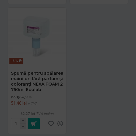
-6 %
Spumă pentru spălarea
mâinilor, fără parfum și
coloranți NEXA FOAM 2
750ml Ecolab
PRP
54,67 lei
51,46 lei
+ TVA
62,27 lei
TVA inclus