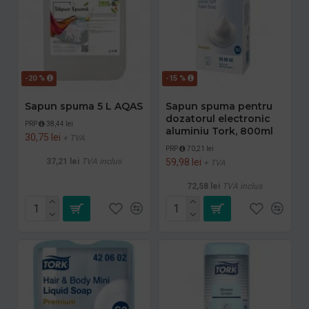
-20 %
-15 %
Sapun spuma 5 L AQAS
Sapun spuma pentru
dozatorul electronic
PRP
38,44 lei
aluminiu Tork, 800ml
30,75 lei
+ TVA
PRP
70,21 lei
37,21 lei
TVA inclus
59,98 lei
+ TVA
72,58 lei
TVA inclus