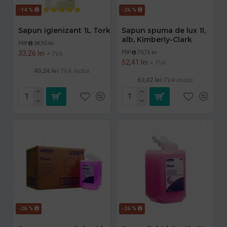
-14 %
-26 %
Sapun igienizant 1L Tork
Sapun spuma de lux 1l,
alb, Kimberly-Clark
PRP
38,90 lei
33,26 lei
PRP
70,75 lei
+ TVA
52,41 lei
+ TVA
40,24 lei
TVA inclus
63,42 lei
TVA inclus
-26 %
-26 %