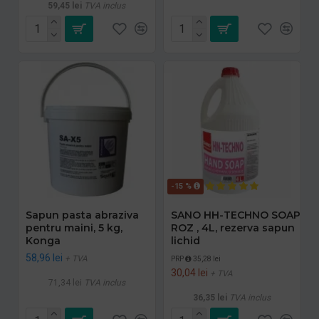
59,45 lei
TVA inclus
-15 %
Sapun pasta abraziva
SANO HH-TECHNO SOAP
pentru maini, 5 kg,
ROZ , 4L, rezerva sapun
Konga
lichid
58,96 lei
+ TVA
PRP
35,28 lei
30,04 lei
+ TVA
71,34 lei
TVA inclus
36,35 lei
TVA inclus