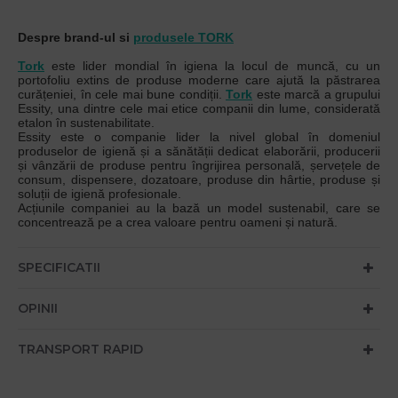
Despre brand-ul si
produsele TORK
Tork
este lider mondial în igiena la locul de muncă, cu un
portofoliu extins de produse moderne care ajută la păstrarea
curățeniei, în cele mai bune condiții.
Tork
este marcă a grupului
Essity, una dintre cele mai etice companii din lume, considerată
etalon în sustenabilitate.
Essity este o companie lider la nivel global în domeniul
produselor de igienă și a sănătății dedicat elaborării, producerii
și vânzării de produse pentru îngrijirea personală, șervețele de
consum, dispensere, dozatoare, produse din hârtie, produse și
soluții de igienă profesionale.
Acțiunile companiei au la bază un model sustenabil, care se
concentrează pe a crea valoare pentru oameni și natură.
SPECIFICATII
OPINII
TRANSPORT RAPID