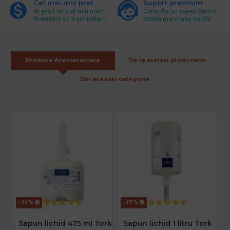
Cel mai mic pret
Suport premium
Ai gasit un pret mai mic?
Consulta un expert Sanito
Promitem sa il echivalam.
pentru mai multe detalii
Produse Asemanatoare
De la acelasi producator
Din aceeasi categorie
-20 %
-17 %
Sapun lichid 475 ml Tork
Sapun lichid 1 litru Tork