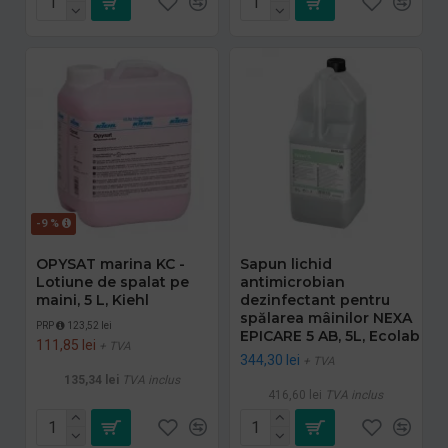
-9 %
OPYSAT marina KC -
Sapun lichid
Lotiune de spalat pe
antimicrobian
maini, 5 L, Kiehl
dezinfectant pentru
spălarea mâinilor NEXA
PRP
123,52 lei
EPICARE 5 AB, 5L, Ecolab
111,85 lei
+ TVA
344,30 lei
+ TVA
135,34 lei
TVA inclus
416,60 lei
TVA inclus