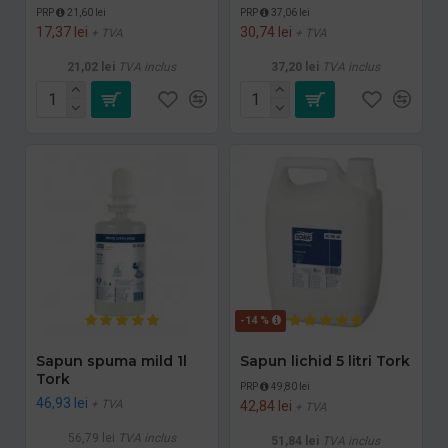
PRP
21,60 lei
PRP
37,06 lei
17,37 lei
30,74 lei
+ TVA
+ TVA
21,02 lei
TVA inclus
37,20 lei
TVA inclus
-14 %
Sapun spuma mild 1l
Sapun lichid 5 litri Tork
Tork
PRP
49,80 lei
46,93 lei
+ TVA
42,84 lei
+ TVA
56,79 lei
TVA inclus
51,84 lei
TVA inclus