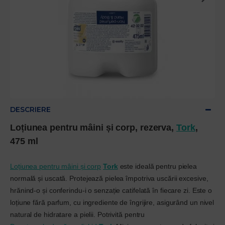
DESCRIERE
Loțiunea pentru mâini și corp, rezerva,
Tork
,
475 ml
Loțiunea pentru mâini și corp
Tork
este ideală pentru pielea
normală și uscată. Protejează pielea împotriva uscării excesive,
hrănind-o și conferindu-i o senzație catifelată în fiecare zi. Este o
loțiune fără parfum, cu ingrediente de îngrijire, asigurând un nivel
natural de hidratare a pielii. Potrivită pentru