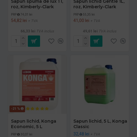
Sapun spuma de lux 1 l,
Sapun lichid Gentle 1L,
roz, Kimberly-Clark
roz, Kimberly-Clark
PRP
74,01 lei
PRP
55,35 lei
54,82 lei
41,00 lei
+ TVA
+ TVA
66,33 lei
TVA inclus
49,61 lei
TVA inclus
-21 %
Sapun lichid, Konga
Sapun lichid, 5 L, Konga
Economic, 5 L
Classic
32,48 lei
+ TVA
PRP
30,07 lei