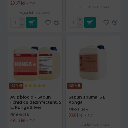
23,67 lei
+ TVA
39,30 lei
TVA inclus
28,64 lei
TVA inclus
-26 %
-20 %
Aviz biocid - Sapun
Sapun spuma, 5 L,
lichid cu dezinfectant, 5
Konga
L, Konga Silver
PRP
41,26 lei
33,01 lei
PRP
66,33 lei
+ TVA
49,13 lei
+ TVA
39,94 lei
TVA inclus