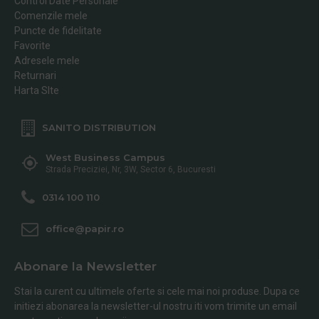
Control Date Personale
Comenzile mele
Puncte de fidelitate
Favorite
Adresele mele
Returnari
Harta SIte
SANITO DISTRIBUTION
West Business Campus
Strada Preciziei, Nr, 3W, Sector 6, Bucuresti
0314 100 110
office@papir.ro
Abonare la Newsletter
Stai la curent cu ultimele oferte si cele mai noi produse. Dupa ce
initiezi abonarea la newsletter-ul nostru iti vom trimite un email