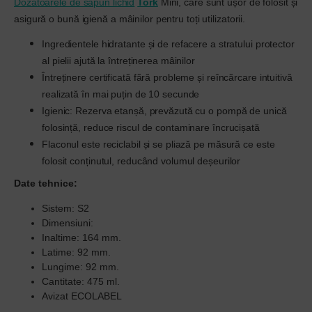
Dozatoarele de săpun lichid
Tork
Mini, care sunt ușor de folosit și
asigură o bună igienă a mâinilor pentru toți utilizatorii.
Ingredientele hidratante și de refacere a stratului protector
al pielii ajută la întreținerea mâinilor
Întreținere certificată fără probleme și reîncărcare intuitivă
realizată în mai puțin de 10 secunde
Igienic: Rezerva etanșă, prevăzută cu o pompă de unică
folosință, reduce riscul de contaminare încrucișată
Flaconul este reciclabil și se pliază pe măsură ce este
folosit conținutul, reducând volumul deșeurilor
Date tehnice:
Sistem: S2
Dimensiuni:
Inaltime: 164 mm.
Latime: 92 mm.
Lungime: 92 mm.
Cantitate: 475 ml.
Avizat ECOLABEL