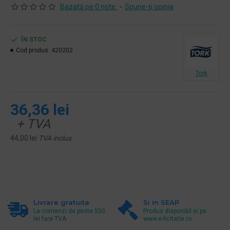
Bazată pe 0 note.
-
Spune-ţi opinia
ÎN STOC
Cod produs:
420202
Tork
36,36 lei
+ TVA
44,00 lei
TVA inclus
Livrare gratuita
Si in SEAP
La comenzi de peste 550
Produs disponibil si pe
lei fara TVA.
www.e-licitatie.ro