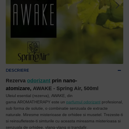
DESCRIERE
Rezerva
odorizant
prin nano-
atomizare,
AWAKE
- Spring Air, 500ml
Uleiul esential (rezerva),
AWAKE
,
din
gama
AROMATHERAPY
este un
p
arfumul odorizant
profesional,
sub forma de solutie, o
combinatie senzuala de extracte
naturale.
Miresme misterioase de orhidee si musetel. Trezeste-ti
si reinsufleteste-ti simturile cu aceasta mireasma misterioasa si
senzuala de orhidee, ylang-ylang si trandafir.