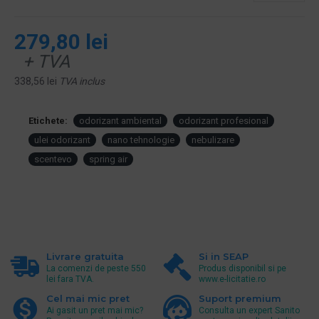
279,80 lei
+ TVA
338,56 lei
TVA inclus
Etichete:
odorizant ambiental
odorizant profesional
ulei odorizant
nano tehnologie
nebulizare
scentevo
spring air
Livrare gratuita
Si in SEAP
La comenzi de peste 550
Produs disponibil si pe
lei fara TVA.
www.e-licitatie.ro
Cel mai mic pret
Suport premium
Ai gasit un pret mai mic?
Consulta un expert Sanito