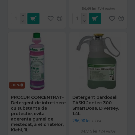
54,49 lei
TVA inclus
-10 %
PROCUR CONCENTRAT-
Detergent pardoseli
Detergent de intretinere
TASKI Jontec 300
cu substante de
SmartDose, Diversey,
protectie, evita
1.4L
aderenta gumei de
286,90 lei
+ TVA
mestecat, a etichetelor,
Kiehl, 1L
347,15 lei
TVA inclus