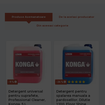
Produse Asemanatoare
De la acelasi producator
Din aceeasi categorie
-9 %
-26 %
Detergent universal
Detergent pentru
pentru suprafete,
spalarea manuala a
Professional Cleaner,
pardoselilor, Dilutie
Konga, 5 L
1:100, Floor Shine