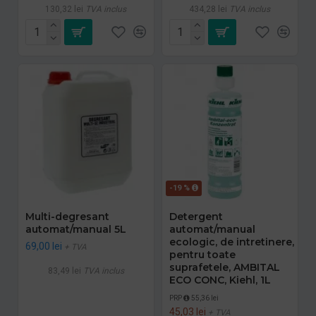
130,32 lei
TVA inclus
434,28 lei
TVA inclus
-19 %
Multi-degresant
Detergent
automat/manual 5L
automat/manual
ecologic, de intretinere,
69,00 lei
+ TVA
pentru toate
suprafetele, AMBITAL
83,49 lei
TVA inclus
ECO CONC, Kiehl, 1L
PRP
55,36 lei
45,03 lei
+ TVA