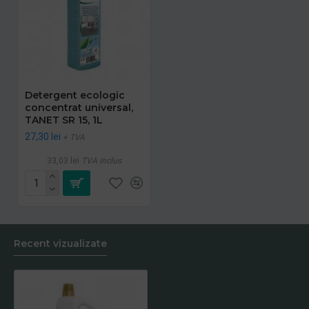
Detergent ecologic
concentrat universal,
TANET SR 15, 1L
27,30 lei
+ TVA
33,03 lei
TVA inclus
Recent vizualizate