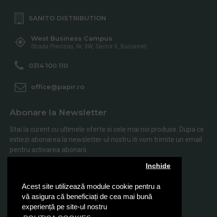
SANITO DISTRIBUTION
West Business Campus
Strada Preciziei, Nr, 3W, Sector 6, Bucuresti
0314 100 110
office@papir.ro
Abonare la Newsletter
Stai la curent cu ultimele oferte si cele mai noi produse. Dupa ce
initiezi abonarea la newsletter-ul nostru iti vom trimite un email
pentru activarea abonarii.
Inchide
Abonare
Acest site utilizează module cookie pentru a
Am citit şi sunt de acord cu
Politica de Confidentialitate
vă asigura că beneficiați de cea mai bună
experiență pe site-ul nostru