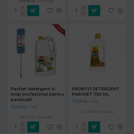
440,90 lei
TVA inclus
Pachet detergent si
PRONTO DETERGENT
mop profesional pentru
PARCHET 750 ML
pardoseli
17,69 lei
+ TVA
72,52 lei
+ TVA
21,40 lei
TVA inclus
87,75 lei
TVA inclus