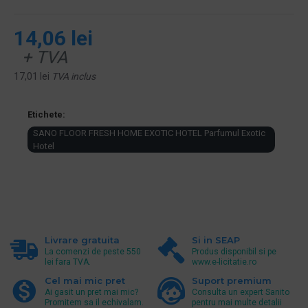
14,06 lei
+ TVA
17,01 lei
TVA inclus
Etichete:
SANO FLOOR FRESH HOME EXOTIC HOTEL Parfumul Exotic
Hotel
Livrare gratuita
Si in SEAP
La comenzi de peste 550
Produs disponibil si pe
lei fara TVA.
www.e-licitatie.ro
Cel mai mic pret
Suport premium
Ai gasit un pret mai mic?
Consulta un expert Sanito
Promitem sa il echivalam.
pentru mai multe detalii