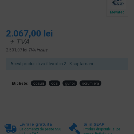
Mevatec
2.067,00 lei
+ TVA
2.501,07 lei
TVA inclus
Acest produs iti va fi livrat in 2 - 3 saptamani.
Etichete:
cosuri
cos
gunoi
scrumiera
Livrare gratuita
Si in SEAP
La comenzi de peste 550
Produs disponibil si pe
lei fara TVA.
www.e-licitatie.ro