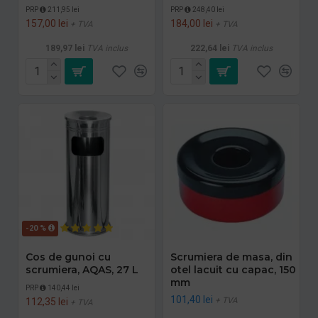
PRP
211,95 lei
PRP
248,40 lei
157,00 lei
184,00 lei
+ TVA
+ TVA
189,97 lei
TVA inclus
222,64 lei
TVA inclus
-20 %
Cos de gunoi cu
Scrumiera de masa, din
scrumiera, AQAS, 27 L
otel lacuit cu capac, 150
mm
PRP
140,44 lei
101,40 lei
+ TVA
112,35 lei
+ TVA