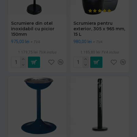
Scrumiere din otel
Scrumiera pentru
inoxidabil cu picior
exterior, 305 x 965 mm,
150mm
15 L
975,00 lei
980,00 lei
+ TVA
+ TVA
1.179,75 lei
TVA inclus
1.185,80 lei
TVA inclus