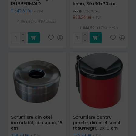
RUBBERMAID
lemn, 30x30x70cm
1.542,61 lei
+ TVA
PRP
1.165,37 lei
863,24 lei
+ TVA
1.866,56 lei
TVA inclus
1.044,52 lei
TVA inclus
Scrumiera din otel
Scrumiera pentru
inoxidabil, cu capac, 15
perete, din otel lacuit
cm​
rosu/negru, 9x10 cm
258,70 lei
135,20 lei
+ TVA
+ TVA