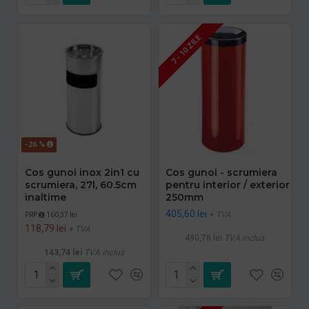
7 - 10 ZILE
-26 %
Cos gunoi inox 2in1 cu
Cos gunoi - scrumiera
scrumiera, 27l, 60.5cm
pentru interior / exterior
inaltime
250mm
405,60 lei
+ TVA
PRP
160,37 lei
118,79 lei
+ TVA
490,78 lei
TVA inclus
143,74 lei
TVA inclus