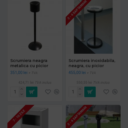
3 - 4 SAPTAMANI
Scrumiera neagra
Scrumiera inoxidabila,
metalica cu picior
neagra, cu picior
351,00 lei
455,00 lei
+ TVA
+ TVA
424,71 lei
TVA inclus
550,55 lei
TVA inclus
3 - 4 SAPTAMANI
7 - 10 ZILE