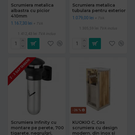
Scrumiera metalica
Scrumiera metalica
albastra cu picior
tubulara pentru exterior
410mm
1.079,00 lei
+ TVA
1.167,30 lei
+ TVA
1.305,59 lei
TVA inclus
1.412,43 lei
TVA inclus
2 - 3 SAPTAMANI
-26 %
Scrumiera Infinity cu
KUOKIO C, Cos
montare pe perete, 700
scrumiera cu design
tigarete, negru/gri,
modern, din inox si