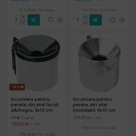
313,03 lei
TVA inclus
163,59 lei
TVA inclus
-16 %
Scrumiera pentru
Scrumiera pentru
perete, din otel lacuit
perete, din otel
alb/negru, 9x10 cm
inoxidabil, 9x10 cm
234,00 lei
+ TVA
PRP
170,64 lei
143,00 lei
+ TVA
283,14 lei
TVA inclus
173,03 lei
TVA inclus