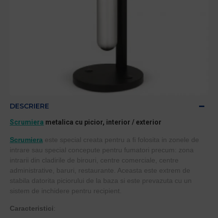
DESCRIERE
Scrumiera
metalica cu picior, interior / exterior
Scrumiera
este special creata pentru a fi folosita in zonele de
intrare sau special concepute pentru fumatori precum:
zona
intrarii din cladirile de birouri, centre comerciale, centre
administrative, baruri, restaurante. Aceasta este extrem de
stabila datorita piciorului de la baza si este prevazuta cu un
sistem de inchidere pentru recipient.
Caracteristici
: