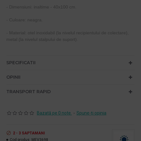
- Dimensiuni: inaltime - 40x100 cm.
- Culoare: neagra.
- Material: otel inoxidabil (la nivelul recipientului de colectare),
metal (la nivelul stalpului de suport).
SPECIFICATII
OPINII
TRANSPORT RAPID
Bazată pe 0 note.
-
Spune-ţi opinia
2 - 3 SAPTAMANI
Cod produs:
MEV3698