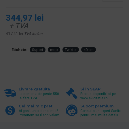
344,97 lei
+ TVA
417,41 lei
TVA inclus
Etichete:
Suport
mop
Twixter
40 cm
Livrare gratuita
Si in SEAP
La comenzi de peste 550
Produs disponibil si pe
lei fara TVA.
www.e-licitatie.ro
Cel mai mic pret
Suport premium
Ai gasit un pret mai mic?
Consulta un expert Sanito
Promitem sa il echivalam.
pentru mai multe detalii