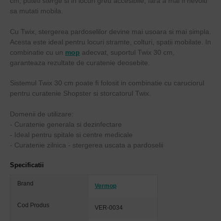
cm, puteti sterge si in locuri greu accesibile, fara a mai fi nevoiti
sa mutati mobila.
Cu Twix, stergerea pardoselilor devine mai usoara si mai simpla.
Acesta este ideal pentru locuri stramte, colturi, spatii mobilate. In
combinatie cu un
mop
adecvat, suportul Twix 30 cm,
garanteaza rezultate de curatenie deosebite.
Sistemul Twix 30 cm poate fi folosit in combinatie cu caruciorul
pentru curatenie Shopster si storcatorul Twix.
Domenii de utilizare:
- Curatenie generala si dezinfectare
- Ideal pentru spitale si centre medicale
- Curatenie zilnica - stergerea uscata a pardoselii
Specificatii
Brand
Vermop
Cod Produs
VER-0034