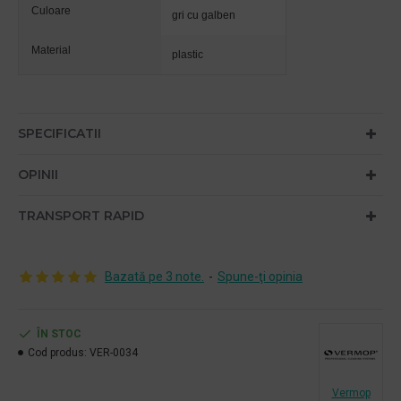
Culoare
gri cu galben
Material
plastic
SPECIFICATII
OPINII
TRANSPORT RAPID
Bazată pe 3 note.
-
Spune-ţi opinia
ÎN STOC
Cod produs:
VER-0034
Vermop