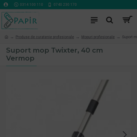
0314 100 110
0740 230 170
Produse de curatenie profesionale
Mopuri profesionale
Suport m
Suport mop Twixter, 40 cm
Vermop