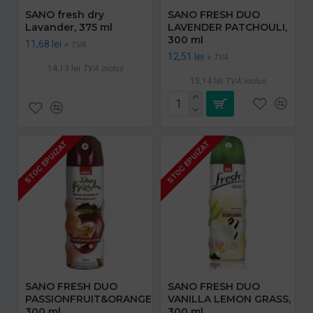
SANO fresh dry
SANO FRESH DUO
Lavander, 375 ml
LAVENDER PATCHOULI,
300 ml
11,68 lei
+ TVA
12,51 lei
+ TVA
14,13 lei
TVA inclus
15,14 lei
TVA inclus
STOC EPUIZAT
STOC EPUIZAT
SANO FRESH DUO
SANO FRESH DUO
PASSIONFRUIT&ORANGE,
VANILLA LEMON GRASS,
300 ml
300 ml