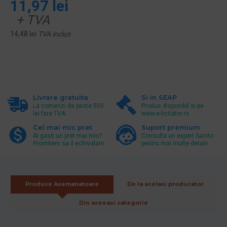
11,97 lei
+ TVA
14,48 lei
TVA inclus
Livrare gratuita
Si in SEAP
La comenzi de peste 550
Produs disponibil si pe
lei fara TVA.
www.e-licitatie.ro
Cel mai mic pret
Suport premium
Ai gasit un pret mai mic?
Consulta un expert Sanito
Promitem sa il echivalam.
pentru mai multe detalii
Produse Asemanatoare
De la acelasi producator
Din aceeasi categorie