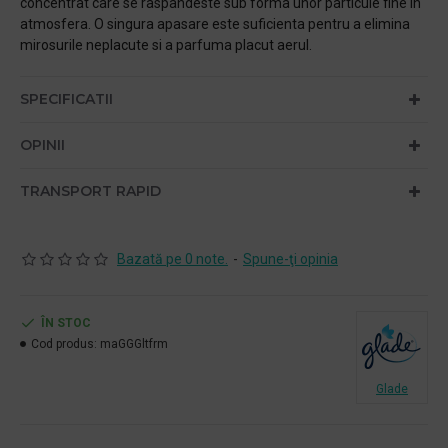
concentrat care se raspandeste sub forma unor particule fine in
atmosfera. O singura apasare este suficienta pentru a elimina
mirosurile neplacute si a parfuma placut aerul.
SPECIFICATII
OPINII
TRANSPORT RAPID
Bazată pe 0 note.
-
Spune-ţi opinia
ÎN STOC
Cod produs:
maGGGltfrm
Glade