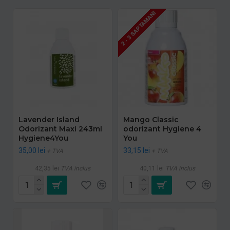
2 - 3 SAPTAMANI
Lavender Island
Mango Classic
Odorizant Maxi 243ml
odorizant Hygiene 4
Hygiene4You
You
35,00 lei
33,15 lei
+ TVA
+ TVA
42,35 lei
TVA inclus
40,11 lei
TVA inclus