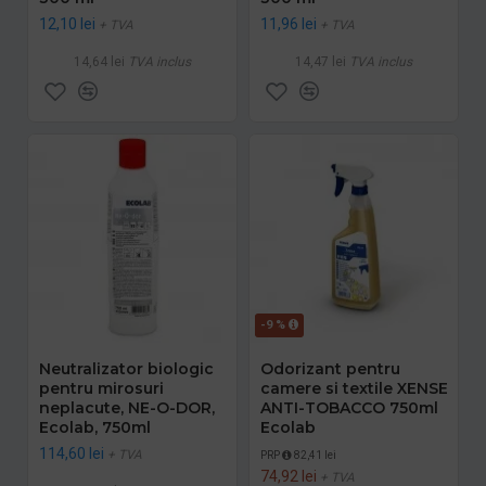
12,10 lei
11,96 lei
+ TVA
+ TVA
14,64 lei
TVA inclus
14,47 lei
TVA inclus
-9 %
Neutralizator biologic
Odorizant pentru
pentru mirosuri
camere si textile XENSE
neplacute, NE-O-DOR,
ANTI-TOBACCO 750ml
Ecolab, 750ml
Ecolab
114,60 lei
+ TVA
PRP
82,41 lei
74,92 lei
+ TVA