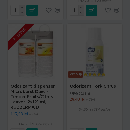
142,70 lei
TVA inclus
7 - 10 ZILE
-22 %
Odorizant dispenser
Odorizant Tork Citrus
Microburst Duet -
PRP
36,61 lei
Tender Fruits/Citrus
28,40 lei
+ TVA
Leaves, 2x121 ml,
RUBBERMAID
34,36 lei
TVA inclus
117,93 lei
+ TVA
142,70 lei
TVA inclus