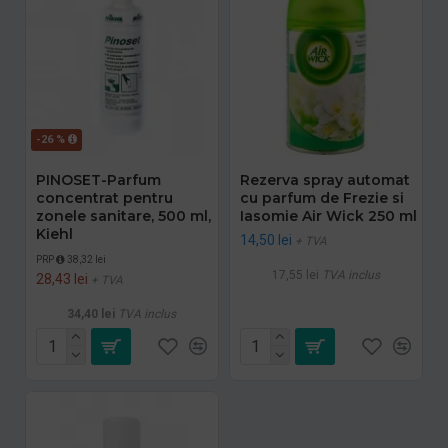
-26 %
PINOSET-Parfum
Rezerva spray automat
concentrat pentru
cu parfum de Frezie si
zonele sanitare, 500 ml,
Iasomie Air Wick 250 ml
Kiehl
14,50 lei
+ TVA
PRP
38,32 lei
17,55 lei
TVA inclus
28,43 lei
+ TVA
34,40 lei
TVA inclus