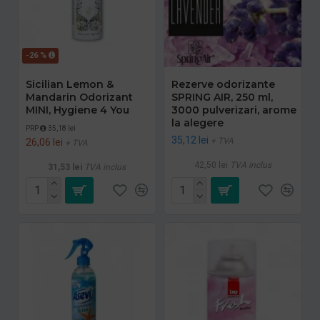
-26 %
Sicilian Lemon &
Rezerve odorizante
Mandarin Odorizant
SPRING AIR, 250 ml,
MINI, Hygiene 4 You
3000 pulverizari, arome
la alegere
PRP
35,18 lei
35,12 lei
+ TVA
26,06 lei
+ TVA
42,50 lei
TVA inclus
31,53 lei
TVA inclus