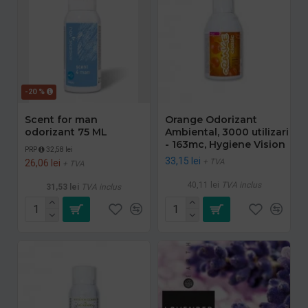
-20 %
Scent for man
Orange Odorizant
odorizant 75 ML
Ambiental, 3000 utilizari
- 163mc, Hygiene Vision
PRP
32,58 lei
33,15 lei
+ TVA
26,06 lei
+ TVA
40,11 lei
TVA inclus
31,53 lei
TVA inclus