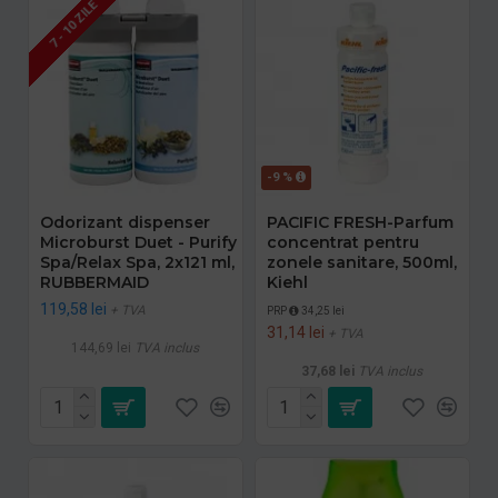
7 - 10 ZILE
-9 %
Odorizant dispenser
PACIFIC FRESH-Parfum
Microburst Duet - Purify
concentrat pentru
Spa/Relax Spa, 2x121 ml,
zonele sanitare, 500ml,
RUBBERMAID
Kiehl
119,58 lei
+ TVA
PRP
34,25 lei
31,14 lei
+ TVA
144,69 lei
TVA inclus
37,68 lei
TVA inclus