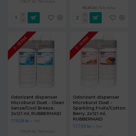
138,67 lei
TVA inclus
90,65 lei
TVA inclus
7 - 10 ZILE
7 - 10 ZILE
Odorizant dispenser
Odorizant dispenser
Microburst Duet - Clean
Microburst Duet -
Sense/Cool Breeze,
Sparkling Fruits/Cotton
2x121 ml, RUBBERMAID
Berry, 2x121 ml,
RUBBERMAID
119,58 lei
+ TVA
117,93 lei
+ TVA
144,69 lei
TVA inclus