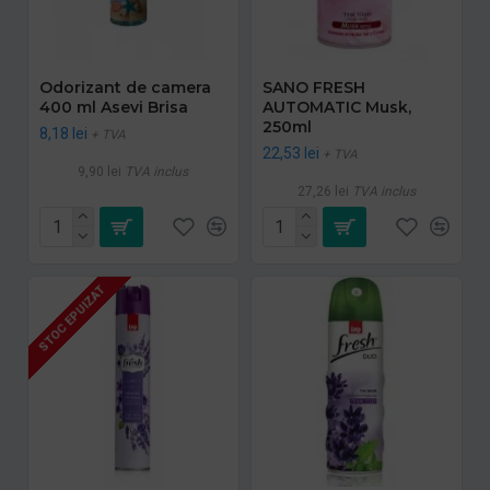
Odorizant de camera
SANO FRESH
400 ml Asevi Brisa
AUTOMATIC Musk,
250ml
8,18 lei
+ TVA
22,53 lei
+ TVA
9,90 lei
TVA inclus
27,26 lei
TVA inclus
STOC EPUIZAT