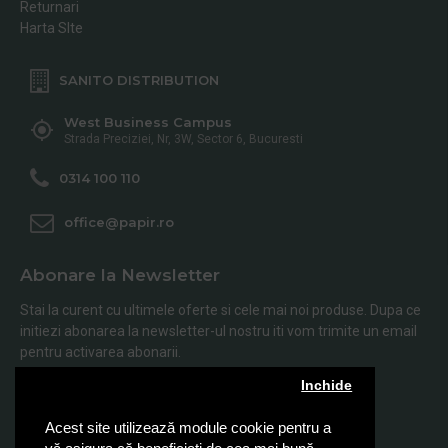
Returnari
Harta SIte
SANITO DISTRIBUTION
West Business Campus
Strada Preciziei, Nr, 3W, Sector 6, Bucuresti
0314 100 110
office@papir.ro
Abonare la Newsletter
Stai la curent cu ultimele oferte si cele mai noi produse. Dupa ce
initiezi abonarea la newsletter-ul nostru iti vom trimite un email
pentru activarea abonarii.
Inchide
Abonare
Acest site utilizează module cookie pentru a
Am citit şi sunt de acord cu
Politica de Confidentialitate