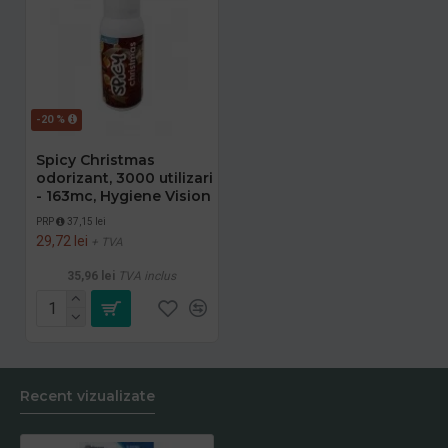
-20 %
Spicy Christmas
odorizant, 3000 utilizari
- 163mc, Hygiene Vision
PRP
37,15 lei
29,72 lei
+ TVA
35,96 lei
TVA inclus
Recent vizualizate