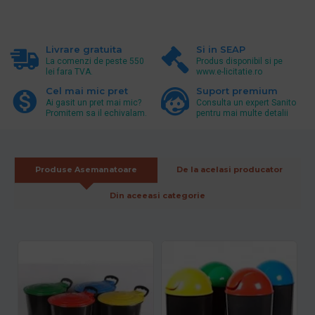
Livrare gratuita
Si in SEAP
La comenzi de peste 550
Produs disponibil si pe
lei fara TVA.
www.e-licitatie.ro
Cel mai mic pret
Suport premium
Ai gasit un pret mai mic?
Consulta un expert Sanito
Promitem sa il echivalam.
pentru mai multe detalii
Produse Asemanatoare
De la acelasi producator
Din aceeasi categorie