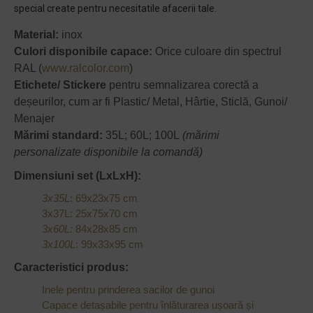
special create pentru necesitatile afacerii tale.
Material:
inox
Culori disponibile capace:
Orice culoare din spectrul
RAL (
www.ralcolor.com
)
Etichete/ Stickere
pentru semnalizarea corectă a
deșeurilor, cum ar fi Plastic/ Metal, Hârtie, Sticlă, Gunoi/
Menajer
Mărimi standard:
35L; 60L; 100L
(mărimi
personalizate disponibile la comandă)
Dimensiuni set (LxLxH):
3x35L
: 69x23x75 cm
3x37L: 25x75x70 cm
3x60L:
84x28x85 cm
3x100L
: 99x33x95 cm
Caracteristici produs:
Inele pentru prinderea sacilor de gunoi
Capace detașabile pentru înlăturarea ușoară și