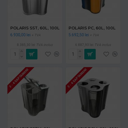
POLARIS SST, 60L, 100L
POLARIS PC, 60L, 100L
6.930,00 lei
5.692,50 lei
+ TVA
+ TVA
8.385,30 lei
TVA inclus
6.887,93 lei
TVA inclus
3 - 4 SAPTAMANI
3 - 4 SAPTAMANI