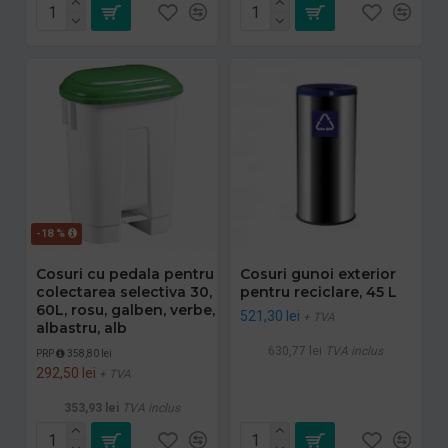
-18 %
Cosuri cu pedala pentru
Cosuri gunoi exterior
colectarea selectiva 30,
pentru reciclare, 45 L
60L, rosu, galben, verbe,
521,30 lei
+ TVA
albastru, alb
630,77 lei
TVA inclus
PRP
358,80 lei
292,50 lei
+ TVA
353,93 lei
TVA inclus