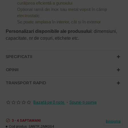
curățarea eficientă a gunoiului
Opțional ramă din inox sau metal vopsit în câmp
electrostatic
Se poate amplasa în interior, cât și în exterior
Personalizari disponibile ale produsului
: dimensiuni,
capacitate, nr de coșuri, etichete etc.
SPECIFICATII
OPINII
TRANSPORT RAPID
Bazată pe 0 note.
-
Spune-ţi opinia
3 - 4 SAPTAMANI
Binsignia
Cod produs:
SANTR_DMK004