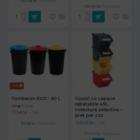
140,98 lei
TVA inclus
156,66 lei
TVA inclus
-3 %
Tomberon ECO - 60 L
Cosuri cu capace
rabatabile 45L,
PRP
73,75 lei
colectare selectiva -
71,64 lei
+ TVA
pret per cos
169,00 lei
+ TVA
86,68 lei
TVA inclus
204,49 lei
TVA inclus