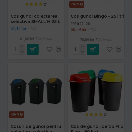
-26 %
Cos gunoi colectarea
Cos gunoi Bingo - 25 litri
selectiva SMALL H 25 L
PRP
79,10 lei
51,14 lei
+ TVA
58,59 lei
+ TVA
61,88 lei
TVA inclus
70,89 lei
TVA inclus
-26 %
Cosuri de gunoi pentru
Cos de gunoi, de tip Flip
colectare selectiva,
Flap - 60 litri