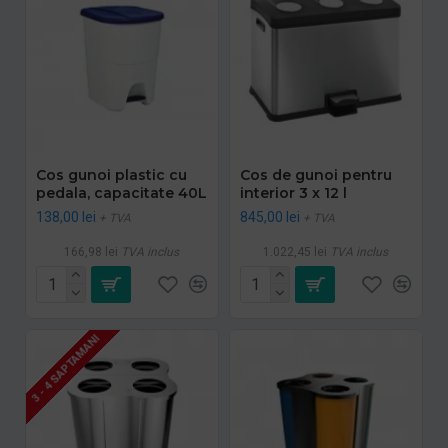
Cos gunoi plastic cu
Cos de gunoi pentru
pedala, capacitate 40L
interior 3 x 12 l
138,00 lei
845,00 lei
+ TVA
+ TVA
166,98 lei
TVA inclus
1.022,45 lei
TVA inclus
3 - 4 SAPTAMANI