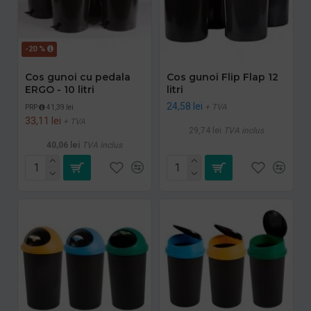
-20 %
Cos gunoi cu pedala
Cos gunoi Flip Flap 12
ERGO - 10 litri
litri
24,58 lei
+ TVA
PRP
41,39 lei
33,11 lei
+ TVA
29,74 lei
TVA inclus
40,06 lei
TVA inclus