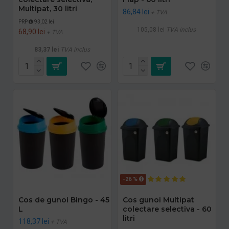
Multipat, 30 litri
86,84 lei
+ TVA
PRP
93,02 lei
105,08 lei
TVA inclus
68,90 lei
+ TVA
83,37 lei
TVA inclus
-26 %
Cos de gunoi Bingo - 45
Cos gunoi Multipat
L
colectare selectiva - 60
litri
118,37 lei
+ TVA