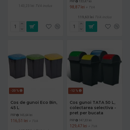
PRP
133,47 lei
143,23 lei
TVA inclus
98,87 lei
+ TVA
119,63 lei
TVA inclus
-20 %
-12 %
Cos de gunoi Eco Bin,
Cos gunoi TATA 50 L,
45 L
colectarea selectiva -
pret per bucata
PRP
145,64 lei
116,51 lei
PRP
147,33 lei
+ TVA
129,47 lei
+ TVA