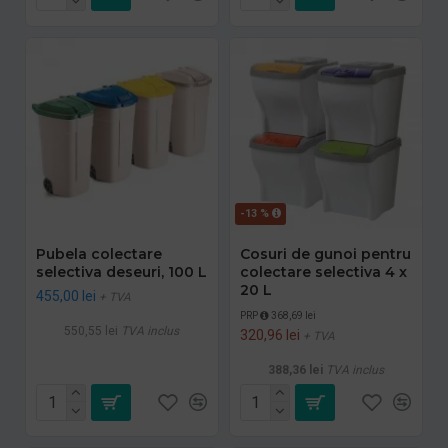
-13 %
Pubela colectare
Cosuri de gunoi pentru
selectiva deseuri, 100 L
colectare selectiva 4 x
20 L
455,00 lei
+ TVA
PRP
368,69 lei
550,55 lei
TVA inclus
320,96 lei
+ TVA
388,36 lei
TVA inclus