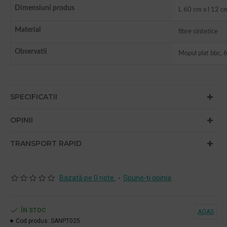
Dimensiuni produs
L 60 cm x l 12 c
Material
fibre sintetice
Observatii
Mopul plat bbc, 
SPECIFICATII
OPINII
TRANSPORT RAPID
Bazată pe 0 note.
-
Spune-ţi opinia
ÎN STOC
AQAS
Cod produs:
SANPT025