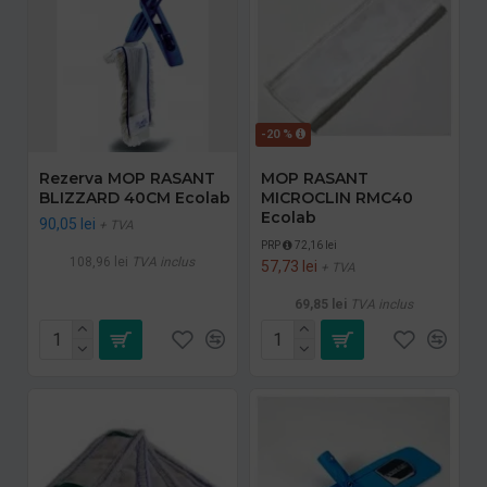
-20 %
Rezerva MOP RASANT
MOP RASANT
BLIZZARD 40CM Ecolab
MICROCLIN RMC40
Ecolab
90,05 lei
+ TVA
PRP
72,16 lei
108,96 lei
TVA inclus
57,73 lei
+ TVA
69,85 lei
TVA inclus