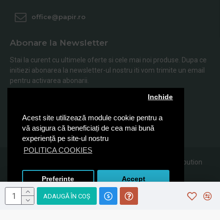
office@papir.ro
Abonare la Newsletter
Stai la curent cu ultimele oferte si cele mai noi produse. Dupa ce
initiezi abonarea la newsletter-ul nostru iti vom trimite un email
pentru activarea abonarii.
Inchide
Abonare
Acest site utilizează module cookie pentru a
Am citit şi sunt de acord cu
Politica de Confidentialitate
vă asigura că beneficiați de cea mai bună
experiență pe site-ul nostru
POLITICA COOKIES
© 2019, Papir.ro, Toate drepturile rezervate Sanito Distribution
SRL
Preferinte
Accept
ADAUGĂ ÎN COŞ