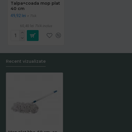
Talpa+coada mop plat
40 cm
49,92 lei
+ TVA
60,40 lei
TVA inclus
Recent vizualizate
Mop plat bbc, 60 cm, coada aluminiu