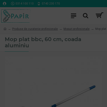
0314 100 110
0740 230 170
Produse de curatenie profesionale
Mopuri profesionale
Mop plat
Mop plat bbc, 60 cm, coada
aluminiu