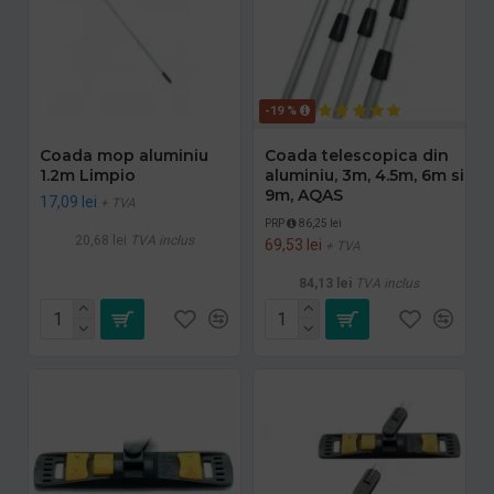
-19 %
Coada mop aluminiu
Coada telescopica din
1.2m Limpio
aluminiu, 3m, 4.5m, 6m si
9m, AQAS
17,09 lei
+ TVA
PRP
86,25 lei
20,68 lei
TVA inclus
69,53 lei
+ TVA
84,13 lei
TVA inclus