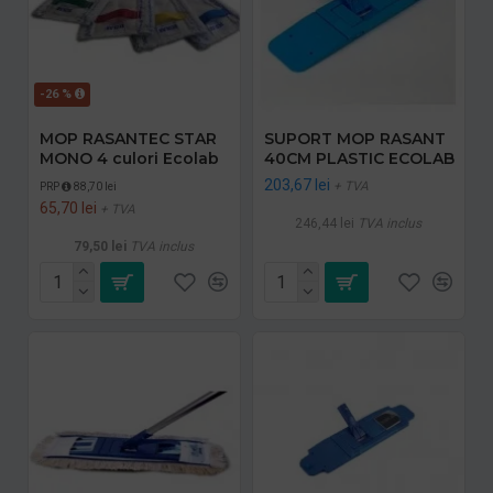
-26 %
MOP RASANTEC STAR
SUPORT MOP RASANT
MONO 4 culori Ecolab
40CM PLASTIC ECOLAB
203,67 lei
+ TVA
PRP
88,70 lei
65,70 lei
+ TVA
246,44 lei
TVA inclus
79,50 lei
TVA inclus