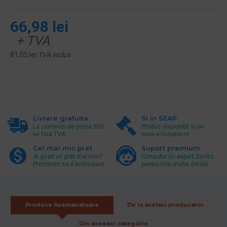
66,98 lei
+ TVA
81,05 lei
TVA inclus
Livrare gratuita
Si in SEAP
La comenzi de peste 550
Produs disponibil si pe
lei fara TVA.
www.e-licitatie.ro
Cel mai mic pret
Suport premium
Ai gasit un pret mai mic?
Consulta un expert Sanito
Promitem sa il echivalam.
pentru mai multe detalii
Produse Asemanatoare
De la acelasi producator
Din aceeasi categorie