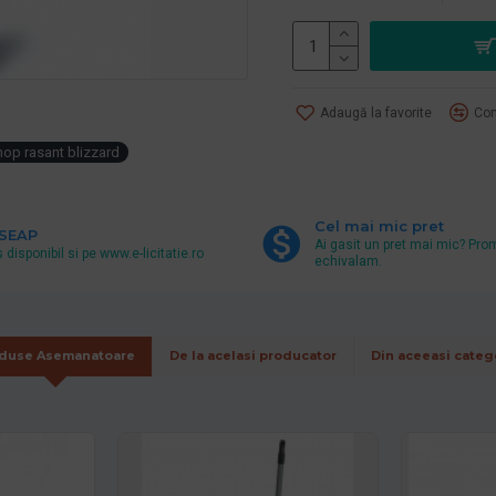
Adaugă la favorite
Com
op rasant blizzard
Cel mai mic pret
 SEAP
Ai gasit un pret mai mic? Pro
 disponibil si pe www.e-licitatie.ro
echivalam.
duse Asemanatoare
De la acelasi producator
Din aceeasi categ