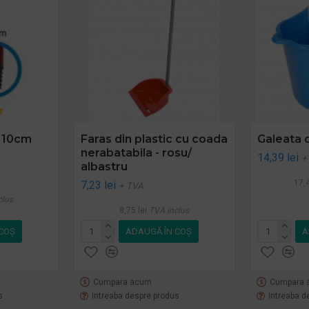
110cm
Faras din plastic cu coada
Galeata c
nerabatabila - rosu/
14,39 lei
+
albastru
17,4
7,23 lei
+ TVA
clus
8,75 lei
TVA inclus
COŞ
ADAUGĂ ÎN COŞ
A
Cumpara acum
Cumpara 
s
Intreaba despre produs
Intreaba d