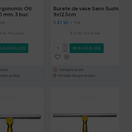
rgonomic Oti
Burete de vase Sano Sushi
0 mm, 3 buc
9x12.5cm
3,41 lei
TVA
+ TVA
3 lei
TVA inclus
4,13 lei
TVA inclus
DAUGĂ ÎN COŞ
ADAUGĂ ÎN COŞ
acum
Cumpara acum
espre produs
Intreaba despre produs