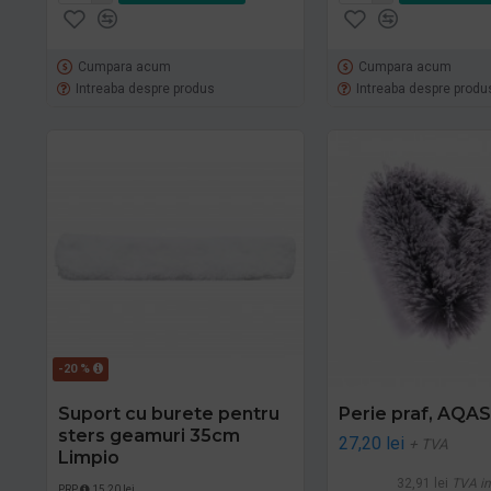
Cumpara acum
Cumpara acum
Intreaba despre produs
Intreaba despre produ
-20 %
Suport cu burete pentru
Perie praf, AQAS
sters geamuri 35cm
27,20 lei
+ TVA
Limpio
32,91 lei
TVA in
PRP
15,20 lei