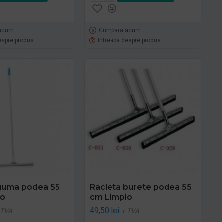
acum
Cumpara acum
espre produs
Intreaba despre produs
guma podea 55
Racleta burete podea 55
io
cm Limpio
49,50 lei
 TVA
+ TVA