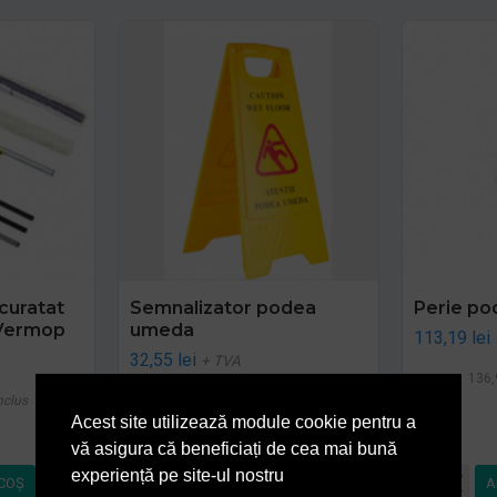
curatat
Semnalizator podea
Perie po
 Vermop
umeda
113,19 lei
32,55 lei
+ TVA
136,
nclus
39,39 lei
TVA inclus
Acest site utilizează module cookie pentru a
vă asigura că beneficiați de cea mai bună
experiență pe site-ul nostru
COŞ
ADAUGĂ ÎN COŞ
A