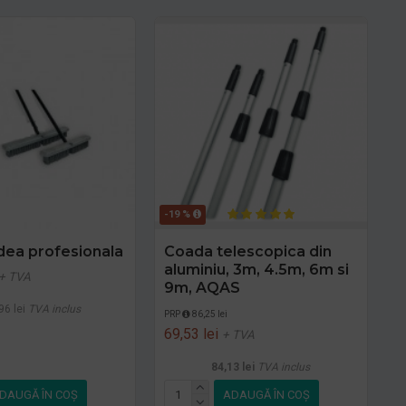
-19 %
dea profesionala
Coada telescopica din
aluminiu, 3m, 4.5m, 6m si
+ TVA
9m, AQAS
96 lei
TVA inclus
PRP
86,25 lei
69,53 lei
+ TVA
84,13 lei
TVA inclus
DAUGĂ ÎN COŞ
ADAUGĂ ÎN COŞ