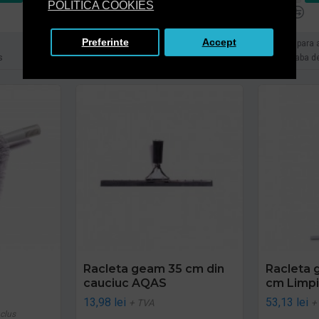
POLITICA COOKIES
Preferinte
Accept
Cumpara acum
Cumpara 
s
Intreaba despre produs
Intreaba d
Racleta geam 35 cm din
Racleta 
cauciuc AQAS
cm Limp
13,98 lei
53,13 lei
+ TVA
+
clus