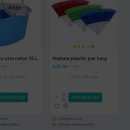
u storcator 15 L
Matura plastic par lung
6,43 lei
 TVA
+ TVA
1 lei
TVA inclus
7,78 lei
TVA inclus
DAUGĂ ÎN COŞ
ADAUGĂ ÎN COŞ
acum
Cumpara acum
espre produs
Intreaba despre produs