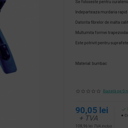
Se foloseste pentru curatenia
Indeparteaza murdaria rapid s
Datorita fibrelor de inalta cal
Multumita formei trapezoidale
Este potrivit pentru suprafete
Material: bumbac
Bazată pe 0 n
90,05 lei
Co
+ TVA
108,96 lei
TVA inclus