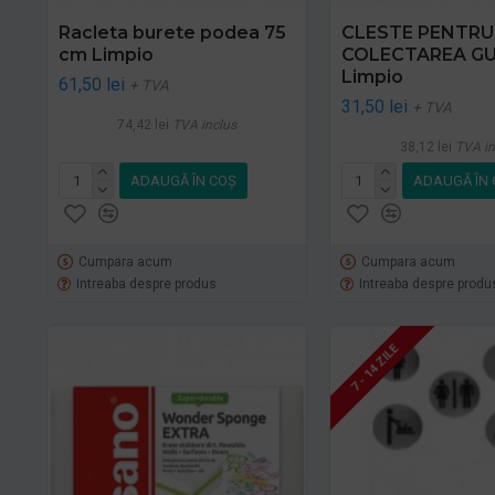
Racleta burete podea 75
CLESTE PENTRU
cm Limpio
COLECTAREA GU
Limpio
61,50 lei
+ TVA
31,50 lei
+ TVA
74,42 lei
TVA inclus
38,12 lei
TVA in
ADAUGĂ ÎN COŞ
ADAUGĂ ÎN 
Cumpara acum
Cumpara acum
Intreaba despre produs
Intreaba despre produ
7 - 14 ZILE