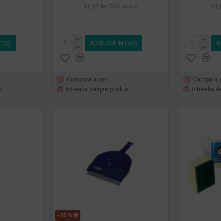
16,92 lei
TVA inclus
64,2
COŞ
ADAUGĂ ÎN COŞ
A
Cumpara acum
Cumpara 
s
Intreaba despre produs
Intreaba d
-20 %