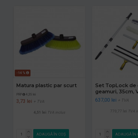
-14 %
Matura plastic par scurt
Set TopLock de 
geamuri, 35cm,
PRP
4,35 lei
637,00 lei
+ TVA
3,73 lei
+ TVA
770,77 lei
TVA i
4,51 lei
TVA inclus
ADAUGĂ ÎN COŞ
ADAUGĂ ÎN 