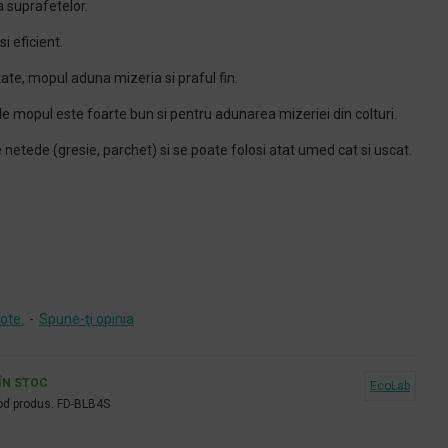
 suprafetelor.
i eficient.
itate, mopul aduna mizeria si praful fin.
 mopul este foarte bun si pentru adunarea mizeriei din colturi.
 netede (gresie, parchet) si se poate folosi atat umed cat si uscat.
ote.
-
Spune-ţi opinia
ÎN STOC
EcoLab
d produs:
FD-BLB4S