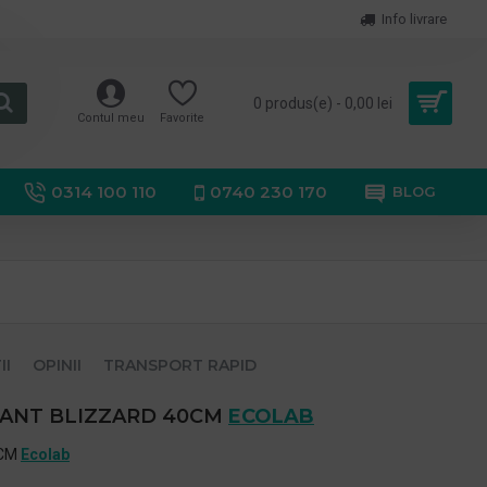
Info livrare
0 produs(e) - 0,00 lei
Contul meu
Favorite
0314 100 110
0740 230 170
BLOG
II
OPINII
TRANSPORT RAPID
ANT BLIZZARD 40CM
ECOLAB
0CM
Ecolab