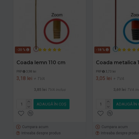
-20 %
-18 %
Coada lemn 110 cm
Coada metalica 
PRP
3,98 lei
PRP
3,73 lei
3,18 lei
3,05 lei
+ TVA
+ TVA
3,85 lei
TVA inclus
3,69 lei
TVA in
ADAUGĂ ÎN COŞ
ADAUGĂ ÎN 
Cumpara acum
Cumpara acum
Intreaba despre produs
Intreaba despre produ