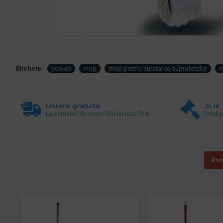
Etichete:
ecolab
mop
mop pentru curatarea suprafetelor
m
Livrare gratuita
Si in
La comenzi de peste 550 lei fara TVA.
Produs
Pro