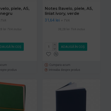
elo, piele, A5,
Notes Ravelo, piele, A5,
, negru
liniat ivory, verde
31,64 lei
 TVA
+ TVA
8 lei
TVA inclus
38,28 lei
TVA inclus
DAUGĂ ÎN COŞ
ADAUGĂ ÎN COŞ
acum
Cumpara acum
espre produs
Intreaba despre produs