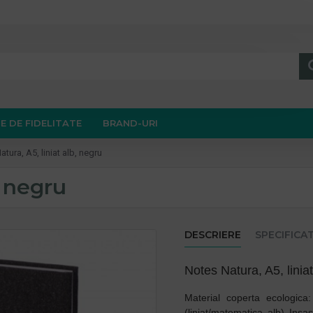
E DE FIDELITATE
BRAND-URI
tura, A5, liniat alb, negru
, negru
DESCRIERE
SPECIFICAT
Notes Natura, A5, linia
Material coperta ecologic
(liniat/matematica alb) Ins