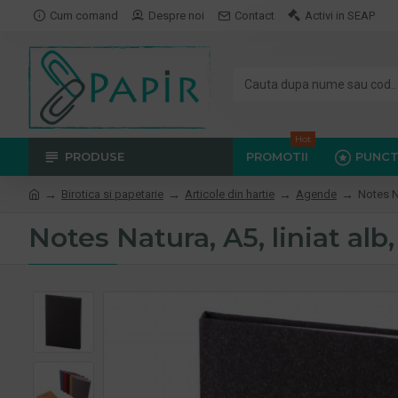
Cum comand
Despre noi
Contact
Activi in SEAP
Hot
PRODUSE
PROMOTII
PUNCT
Birotica si papetarie
Articole din hartie
Agende
Notes Na
Notes Natura, A5, liniat alb