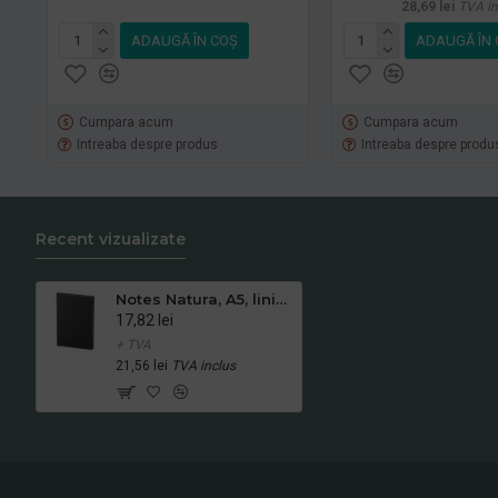
28,69 lei
TVA in
ADAUGĂ ÎN COŞ
ADAUGĂ ÎN 
Cumpara acum
Cumpara acum
Intreaba despre produs
Intreaba despre produ
Recent vizualizate
Notes Natura, A5, liniat alb, negru
17,82 lei
+ TVA
21,56 lei
TVA inclus