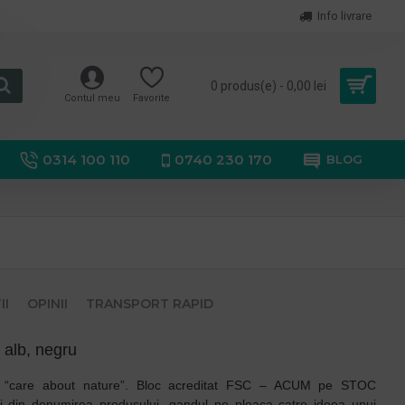
Info livrare
0 produs(e) - 0,00 lei
Contul meu
Favorite
0314 100 110
0740 230 170
BLOG
II
OPINII
TRANSPORT RAPID
t alb, negru
a: “care about nature”. Bloc acreditat FSC – ACUM pe STOC
asi din denumirea produsului, gandul ne pleaca catre ideea unui