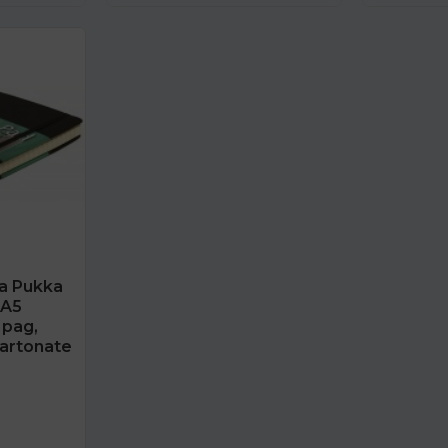
la Pukka
 A5
 pag,
cartonate