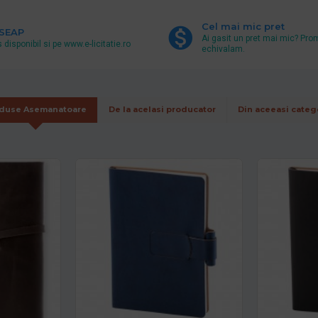
Cel mai mic pret
 SEAP
Ai gasit un pret mai mic? Pro
 disponibil si pe www.e-licitatie.ro
echivalam.
duse Asemanatoare
De la acelasi producator
Din aceeasi categ