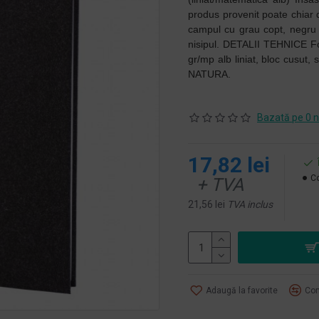
produs provenit poate chiar d
campul cu grau copt, negru – 
nisipul. DETALII TEHNICE For
gr/mp alb liniat, bloc cusut
NATURA.
Bazată pe 0 n
17,82 lei
Co
+ TVA
21,56 lei
TVA inclus
Adaugă la favorite
Com