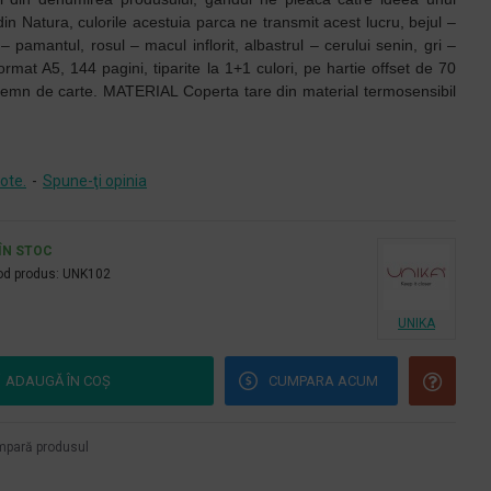
in Natura, culorile acestuia parca ne transmit acest lucru, bejul –
pamantul, rosul – macul inflorit, albastrul – cerului senin, gri –
mat A5, 144 pagini, tiparite la 1+1 culori, pe hartie offset de 70
, semn de carte. MATERIAL Coperta tare din material termosensibil
ote.
-
Spune-ţi opinia
ÎN STOC
d produs:
UNK102
UNIKA
ADAUGĂ ÎN COŞ
CUMPARA ACUM
pară produsul