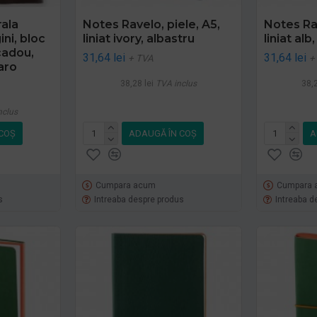
rala
Notes Ravelo, piele, A5,
Notes Rav
ni, bloc
liniat ivory, albastru
liniat alb
cadou,
31,64 lei
31,64 lei
+ TVA
+
aro
38,28 lei
TVA inclus
38,2
nclus
COŞ
ADAUGĂ ÎN COŞ
A
Cumpara acum
Cumpara 
s
Intreaba despre produs
Intreaba d