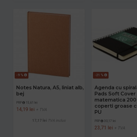
-9 %
-21 %
Notes Natura, A5, liniat alb,
Agenda cu spira
bej
Pads Soft Cover
matematica 200
PRP
15,61 lei
coperti groase 
14,19 lei
+ TVA
PU
17,17 lei
TVA inclus
PRP
30,17 lei
23,71 lei
+ TVA