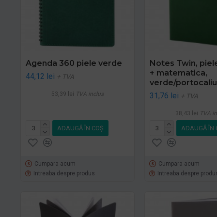
Agenda 360 piele verde
Notes Twin, piele,
+ matematica,
44,12 lei
+ TVA
verde/portocaliu
53,39 lei
TVA inclus
31,76 lei
+ TVA
38,43 lei
TVA in
ADAUGĂ ÎN COŞ
ADAUGĂ ÎN 
Cumpara acum
Cumpara acum
Intreaba despre produs
Intreaba despre produ