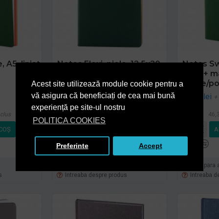
 A5, liniat
Notes Flexi, piele, 12,5x20
Notes Swi
cm, liniat ivory, verde
liniat + 
verde/po
Acest site utilizează module cookie pentru a
24,71 lei
+ TVA
vă asigura că beneficiați de cea mai bună
38,31 lei
+
29,90 lei
TVA inclus
experiență pe site-ul nostru
clus
46,3
POLITICA COOKIES
COŞ
ADAUGĂ ÎN COŞ
A
Preferinte
Accept
Cumpara acum
Cumpara 
s
Intreaba despre produs
Intreaba d