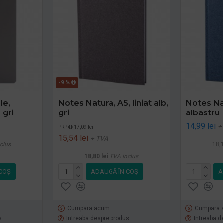
-9 %
le,
Notes Natura, A5, liniat alb,
Notes Nat
 gri
gri
albastru
14,99 lei
+
PRP
17,09 lei
15,54 lei
+ TVA
clus
18,1
18,80 lei
TVA inclus
COŞ
ADAUGĂ ÎN COŞ
A
Cumpara acum
Cumpara 
s
Intreaba despre produs
Intreaba d