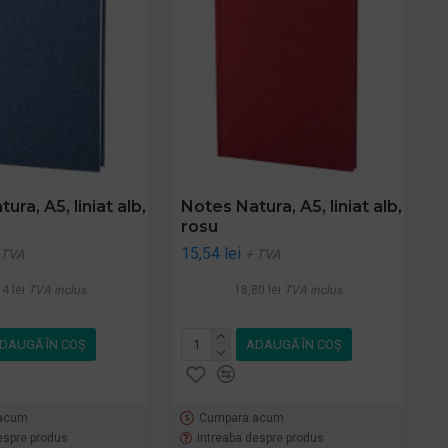
ura, A5, liniat alb,
Notes Natura, A5, liniat alb,
rosu
15,54 lei
 TVA
+ TVA
4 lei
TVA inclus
18,80 lei
TVA inclus
DAUGĂ ÎN COŞ
ADAUGĂ ÎN COŞ
acum
Cumpara acum
espre produs
Intreaba despre produs