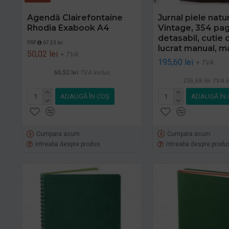
Agendă Clairefontaine
Jurnal piele natu
Rhodia Exabook A4
Vintage, 354 pagi
detasabil, cutie 
PRP
67,53 lei
lucrat manual, m
50,02 lei
+ TVA
195,60 lei
+ TVA
60,52 lei
TVA inclus
236,68 lei
TVA i
ADAUGĂ ÎN COŞ
ADAUGĂ ÎN 
Cumpara acum
Cumpara acum
Intreaba despre produs
Intreaba despre produ