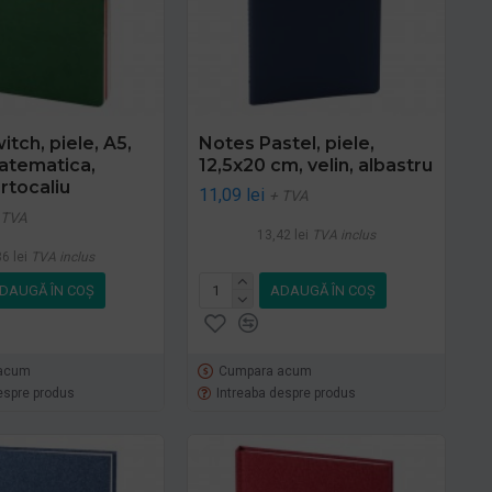
tch, piele, A5,
Notes Pastel, piele,
matematica,
12,5x20 cm, velin, albastru
rtocaliu
11,09 lei
+ TVA
 TVA
13,42 lei
TVA inclus
6 lei
TVA inclus
DAUGĂ ÎN COŞ
ADAUGĂ ÎN COŞ
acum
Cumpara acum
espre produs
Intreaba despre produs